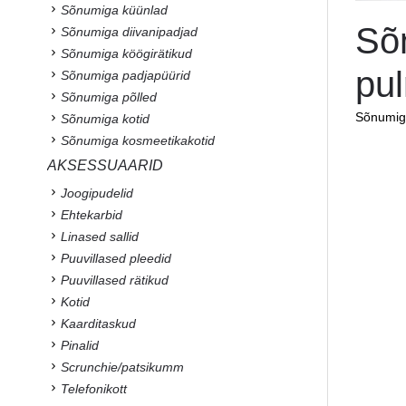
Sõnumiga küünlad
Sõn
Sõnumiga diivanipadjad
Sõnumiga köögirätikud
pu
Sõnumiga padjapüürid
Sõnumiga põlled
Sõnumiga
Sõnumiga kotid
Sõnumiga kosmeetikakotid
AKSESSUAARID
Joogipudelid
Ehtekarbid
Linased sallid
Puuvillased pleedid
Puuvillased rätikud
Kotid
Kaarditaskud
Pinalid
Scrunchie/patsikumm
Telefonikott