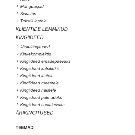
Mänguasjad
Sisustus
Tekstiil lastele
KLIENTIDE LEMMIKUD
KINGIIDEED
Jõulukingitused
Kinkekomplektid
Kingiideed emadepäevaks
Kingiideed katsikuks
Kingiideed lastele
Kingiideed meestele
Kingiideed naistele
Kingiideed pulmadeks
Kingiideed soolaleivaks
ÄRIKINGITUSED
TEEMAD