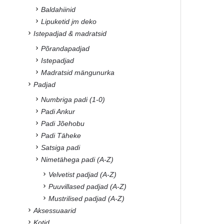
Baldahiinid
Lipuketid jm deko
Istepadjad & madratsid
Põrandapadjad
Istepadjad
Madratsid mängunurka
Padjad
Numbriga padi (1-0)
Padi Ankur
Padi Jõehobu
Padi Täheke
Satsiga padi
Nimetähega padi (A-Z)
Velvetist padjad (A-Z)
Puuvillased padjad (A-Z)
Mustrilised padjad (A-Z)
Aksessuaarid
Kotid