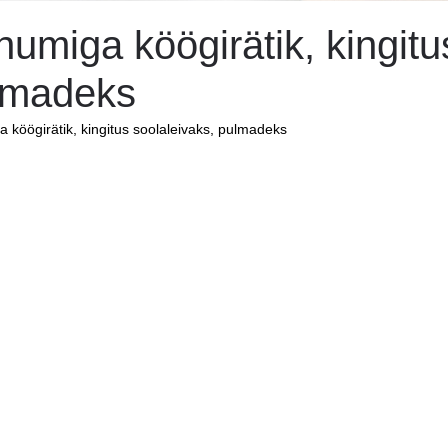
umiga köögirätik, kingitu
lmadeks
 köögirätik, kingitus soolaleivaks, pulmadeks