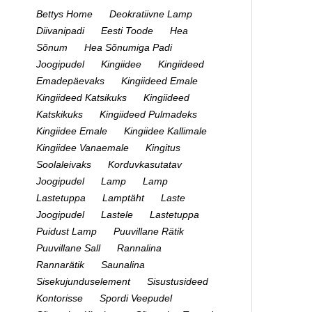
Bettys Home
Deokratiivne Lamp
Diivanipadi
Eesti Toode
Hea
Sõnum
Hea Sõnumiga Padi
Joogipudel
Kingiidee
Kingiideed
Emadepäevaks
Kingiideed Emale
Kingiideed Katsikuks
Kingiideed
Katskikuks
Kingiideed Pulmadeks
Kingiidee Emale
Kingiidee Kallimale
Kingiidee Vanaemale
Kingitus
Soolaleivaks
Korduvkasutatav
Joogipudel
Lamp
Lamp
Lastetuppa
Lamptäht
Laste
Joogipudel
Lastele
Lastetuppa
Puidust Lamp
Puuvillane Rätik
Puuvillane Sall
Rannalina
Rannarätik
Saunalina
Sisekujunduselement
Sisustusideed
Kontorisse
Spordi Veepudel