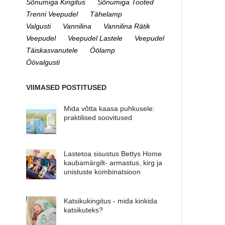
Sõnumiga Kingitus
Sõnumiga Tooted
Trenni Veepudel
Tähelamp
Valgusti
Vannilina
Vannilina Rätik
Veepudel
Veepudel Lastele
Veepudel
Täiskasvanutele
Öölamp
Öövalgusti
VIIMASED POSTITUSED
Mida võtta kaasa puhkusele:
praktilised soovitused
Lastetoa sisustus Bettys Home
kaubamärgilt- armastus, kirg ja
unistuste kombinatsioon
Katsikukingitus - mida kinkida
katsikuteks?