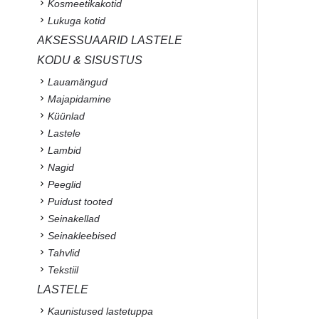
Kosmeetikakotid
Lukuga kotid
AKSESSUAARID LASTELE
KODU & SISUSTUS
Lauamängud
Majapidamine
Küünlad
Lastele
Lambid
Nagid
Peeglid
Puidust tooted
Seinakellad
Seinakleebised
Tahvlid
Tekstiil
LASTELE
Kaunistused lastetuppa