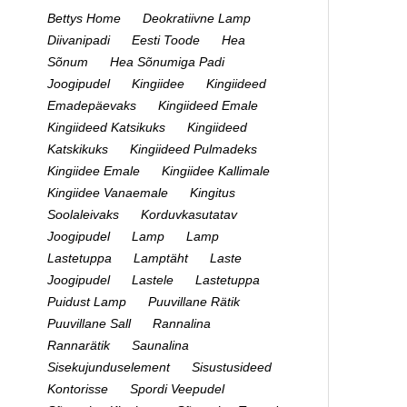
Bettys Home
Deokratiivne Lamp
Diivanipadi
Eesti Toode
Hea
Sõnum
Hea Sõnumiga Padi
Joogipudel
Kingiidee
Kingiideed
Emadepäevaks
Kingiideed Emale
Kingiideed Katsikuks
Kingiideed
Katskikuks
Kingiideed Pulmadeks
Kingiidee Emale
Kingiidee Kallimale
Kingiidee Vanaemale
Kingitus
Soolaleivaks
Korduvkasutatav
Joogipudel
Lamp
Lamp
Lastetuppa
Lamptäht
Laste
Joogipudel
Lastele
Lastetuppa
Puidust Lamp
Puuvillane Rätik
Puuvillane Sall
Rannalina
Rannarätik
Saunalina
Sisekujunduselement
Sisustusideed
Kontorisse
Spordi Veepudel