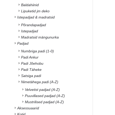
Baldahiinid
Lipuketid jm deko
Istepadjad & madratsid
Põrandapadjad
Istepadjad
Madratsid mängunurka
Padjad
Numbriga padi (1-0)
Padi Ankur
Padi Jõehobu
Padi Täheke
Satsiga padi
Nimetähega padi (A-Z)
Velvetist padjad (A-Z)
Puuvillased padjad (A-Z)
Mustrilised padjad (A-Z)
Aksessuaarid
Kotid