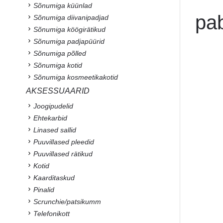
Sõnumiga küünlad
pab
Sõnumiga diivanipadjad
Sõnumiga köögirätikud
Sõnumiga padjapüürid
Sõnumiga põlled
Sõnumiga kotid
Sõnumiga kosmeetikakotid
AKSESSUAARID
Joogipudelid
Ehtekarbid
Linased sallid
Puuvillased pleedid
Puuvillased rätikud
Kotid
Kaarditaskud
Pinalid
Scrunchie/patsikumm
Telefonikott