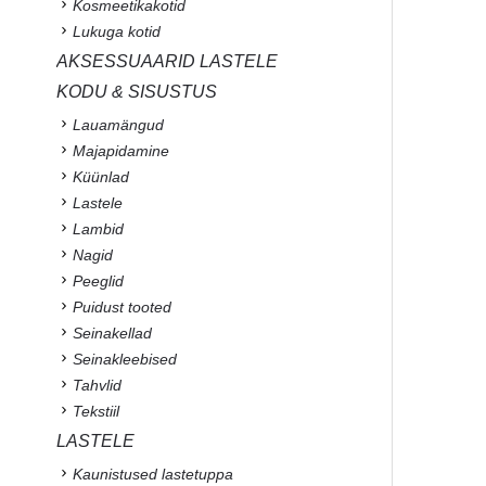
Kosmeetikakotid
Lukuga kotid
AKSESSUAARID LASTELE
KODU & SISUSTUS
Lauamängud
Majapidamine
Küünlad
Lastele
Lambid
Nagid
Peeglid
Puidust tooted
Seinakellad
Seinakleebised
Tahvlid
Tekstiil
LASTELE
Kaunistused lastetuppa