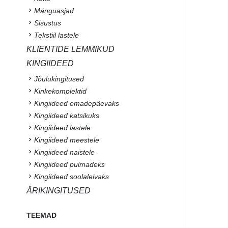
Mänguasjad
Sisustus
Tekstiil lastele
KLIENTIDE LEMMIKUD
KINGIIDEED
Jõulukingitused
Kinkekomplektid
Kingiideed emadepäevaks
Kingiideed katsikuks
Kingiideed lastele
Kingiideed meestele
Kingiideed naistele
Kingiideed pulmadeks
Kingiideed soolaleivaks
ÄRIKINGITUSED
TEEMAD