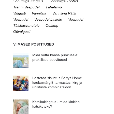
Sõnumiga Kingitus
Sõnumiga Tooted
Trenni Veepudel
Tähelamp
Valgusti
Vannilina
Vannilina Rätik
Veepudel
Veepudel Lastele
Veepudel
Täiskasvanutele
Öölamp
Öövalgusti
VIIMASED POSTITUSED
Mida võtta kaasa puhkusele:
praktilised soovitused
Lastetoa sisustus Bettys Home
kaubamärgilt- armastus, kirg ja
unistuste kombinatsioon
Katsikukingitus - mida kinkida
katsikuteks?