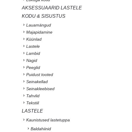
AKSESSUAARID LASTELE
KODU & SISUSTUS
Lauamängud
Majapidamine
Küünlad
Lastele
Lambid
Nagid
Peeglid
Puidust tooted
Seinakellad
Seinakleebised
Tahvlid
Tekstiil
LASTELE
Kaunistused lastetuppa
Baldahiinid