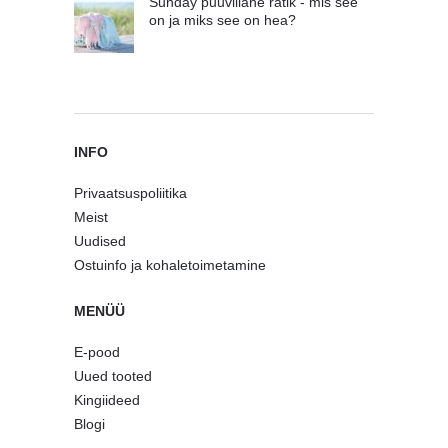
Sunday puuvillane rätik - mis see
on ja miks see on hea?
INFO
Privaatsuspoliitika
Meist
Uudised
Ostuinfo ja kohaletoimetamine
MENÜÜ
E-pood
Uued tooted
Kingiideed
Blogi