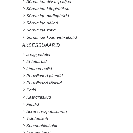
Sõnumiga diivanipadjad
Sõnumiga köögirätikud
Sõnumiga padjapüürid
Sõnumiga põlled
Sõnumiga kotid
Sõnumiga kosmeetikakotid
AKSESSUAARID
Joogipudelid
Ehtekarbid
Linased sallid
Puuvillased pleedid
Puuvillased rätikud
Kotid
Kaarditaskud
Pinalid
Scrunchie/patsikumm
Telefonikott
Kosmeetikakotid
Lukuga kotid