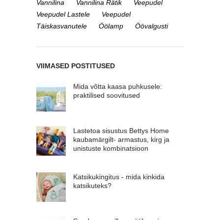
Vannilina
Vannilina Rätik
Veepudel
Veepudel Lastele
Veepudel
Täiskasvanutele
Öölamp
Öövalgusti
VIIMASED POSTITUSED
Mida võtta kaasa puhkusele:
praktilised soovitused
Lastetoa sisustus Bettys Home
kaubamärgilt- armastus, kirg ja
unistuste kombinatsioon
Katsikukingitus - mida kinkida
katsikuteks?