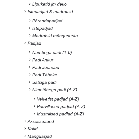
Lipuketid jm deko
Istepadjad & madratsid
Põrandapadjad
Istepadjad
Madratsid mängunurka
Padjad
Numbriga padi (1-0)
Padi Ankur
Padi Jõehobu
Padi Täheke
Satsiga padi
Nimetähega padi (A-Z)
Velvetist padjad (A-Z)
Puuvillased padjad (A-Z)
Mustrilised padjad (A-Z)
Aksessuaarid
Kotid
Mänguasjad