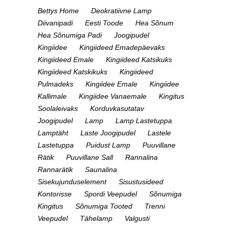
Bettys Home
Deokratiivne Lamp
Diivanipadi
Eesti Toode
Hea Sõnum
Hea Sõnumiga Padi
Joogipudel
Kingiidee
Kingiideed Emadepäevaks
Kingiideed Emale
Kingiideed Katsikuks
Kingiideed Katskikuks
Kingiideed
Pulmadeks
Kingiidee Emale
Kingiidee
Kallimale
Kingiidee Vanaemale
Kingitus
Soolaleivaks
Korduvkasutatav
Joogipudel
Lamp
Lamp Lastetuppa
Lamptäht
Laste Joogipudel
Lastele
Lastetuppa
Puidust Lamp
Puuvillane
Rätik
Puuvillane Sall
Rannalina
Rannarätik
Saunalina
Sisekujunduselement
Sisustusideed
Kontorisse
Spordi Veepudel
Sõnumiga
Kingitus
Sõnumiga Tooted
Trenni
Veepudel
Tähelamp
Valgusti