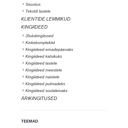
Sisustus
Tekstiil lastele
KLIENTIDE LEMMIKUD
KINGIIDEED
Jõulukingitused
Kinkekomplektid
Kingiideed emadepäevaks
Kingiideed katsikuks
Kingiideed lastele
Kingiideed meestele
Kingiideed naistele
Kingiideed pulmadeks
Kingiideed soolaleivaks
ÄRIKINGITUSED
TEEMAD