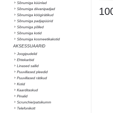
Sõnumiga küünlad
100
Sõnumiga diivanipadjad
Sõnumiga köögirätikud
Sõnumiga padjapüürid
Sõnumiga põlled
Sõnumiga kotid
Sõnumiga kosmeetikakotid
AKSESSUAARID
Joogipudelid
Ehtekarbid
Linased sallid
Puuvillased pleedid
Puuvillased rätikud
Kotid
Kaarditaskud
Pinalid
Scrunchie/patsikumm
Telefonikott