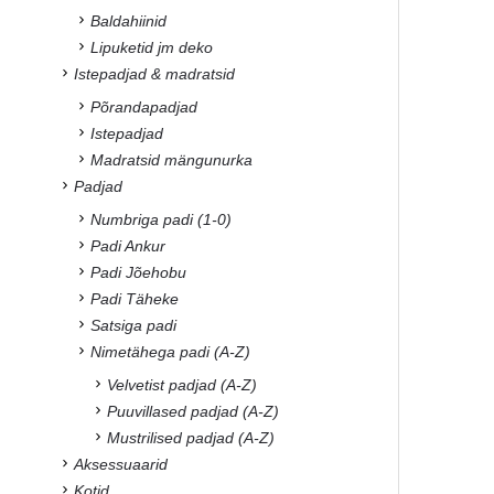
Baldahiinid
Lipuketid jm deko
Istepadjad & madratsid
Põrandapadjad
Istepadjad
Madratsid mängunurka
Padjad
Numbriga padi (1-0)
Padi Ankur
Padi Jõehobu
Padi Täheke
Satsiga padi
Nimetähega padi (A-Z)
Velvetist padjad (A-Z)
Puuvillased padjad (A-Z)
Mustrilised padjad (A-Z)
Aksessuaarid
Kotid