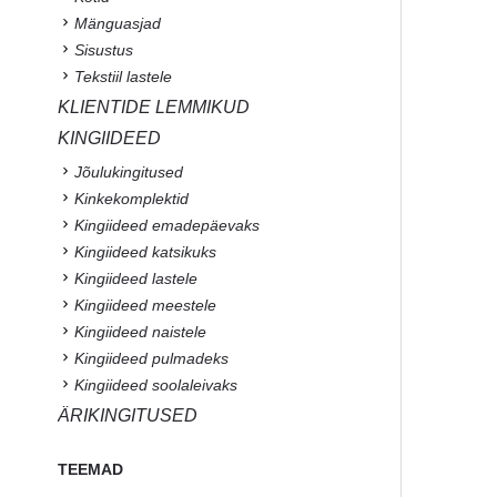
Mänguasjad
Sisustus
Tekstiil lastele
KLIENTIDE LEMMIKUD
KINGIIDEED
Jõulukingitused
Kinkekomplektid
Kingiideed emadepäevaks
Kingiideed katsikuks
Kingiideed lastele
Kingiideed meestele
Kingiideed naistele
Kingiideed pulmadeks
Kingiideed soolaleivaks
ÄRIKINGITUSED
TEEMAD