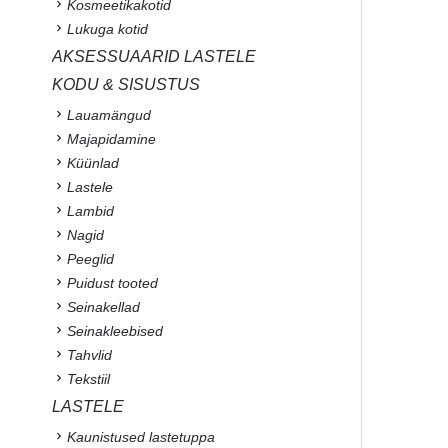
Kosmeetikakotid
Lukuga kotid
AKSESSUAARID LASTELE
KODU & SISUSTUS
Lauamängud
Majapidamine
Küünlad
Lastele
Lambid
Nagid
Peeglid
Puidust tooted
Seinakellad
Seinakleebised
Tahvlid
Tekstiil
LASTELE
Kaunistused lastetuppa