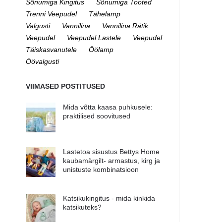
Sõnumiga Kingitus
Sõnumiga Tooted
Trenni Veepudel
Tähelamp
Valgusti
Vannilina
Vannilina Rätik
Veepudel
Veepudel Lastele
Veepudel
Täiskasvanutele
Öölamp
Öövalgusti
VIIMASED POSTITUSED
Mida võtta kaasa puhkusele:
praktilised soovitused
Lastetoa sisustus Bettys Home
kaubamärgilt- armastus, kirg ja
unistuste kombinatsioon
Katsikukingitus - mida kinkida
katsikuteks?