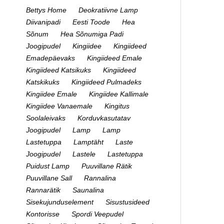
Bettys Home
Deokratiivne Lamp
Diivanipadi
Eesti Toode
Hea
Sõnum
Hea Sõnumiga Padi
Joogipudel
Kingiidee
Kingiideed
Emadepäevaks
Kingiideed Emale
Kingiideed Katsikuks
Kingiideed
Katskikuks
Kingiideed Pulmadeks
Kingiidee Emale
Kingiidee Kallimale
Kingiidee Vanaemale
Kingitus
Soolaleivaks
Korduvkasutatav
Joogipudel
Lamp
Lamp
Lastetuppa
Lamptäht
Laste
Joogipudel
Lastele
Lastetuppa
Puidust Lamp
Puuvillane Rätik
Puuvillane Sall
Rannalina
Rannarätik
Saunalina
Sisekujunduselement
Sisustusideed
Kontorisse
Spordi Veepudel