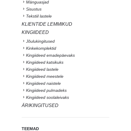
Mänguasjad
Sisustus
Tekstiil lastele
KLIENTIDE LEMMIKUD
KINGIIDEED
Jõulukingitused
Kinkekomplektid
Kingiideed emadepäevaks
Kingiideed katsikuks
Kingiideed lastele
Kingiideed meestele
Kingiideed naistele
Kingiideed pulmadeks
Kingiideed soolaleivaks
ÄRIKINGITUSED
TEEMAD