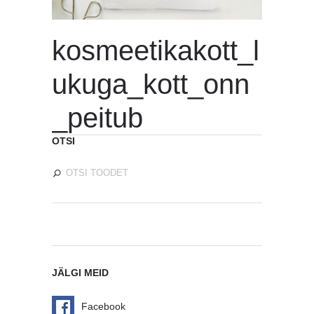
kosmeetikakott_l
ukuga_kott_onn
_peitub
OTSI
JÄLGI MEID
Facebook