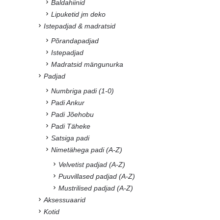
Baldahiinid
Lipuketid jm deko
Istepadjad & madratsid
Põrandapadjad
Istepadjad
Madratsid mängunurka
Padjad
Numbriga padi (1-0)
Padi Ankur
Padi Jõehobu
Padi Täheke
Satsiga padi
Nimetähega padi (A-Z)
Velvetist padjad (A-Z)
Puuvillased padjad (A-Z)
Mustrilised padjad (A-Z)
Aksessuaarid
Kotid