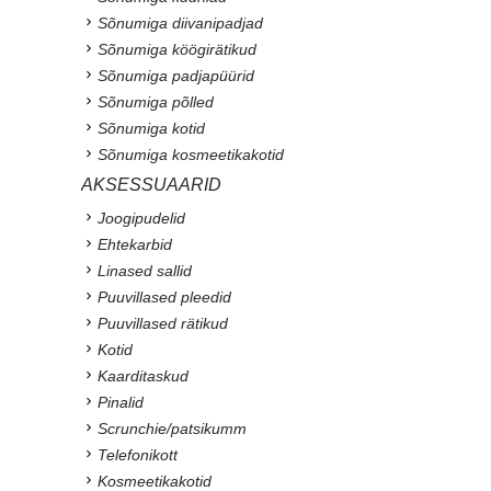
Sõnumiga diivanipadjad
Sõnumiga köögirätikud
Sõnumiga padjapüürid
Sõnumiga põlled
Sõnumiga kotid
Sõnumiga kosmeetikakotid
AKSESSUAARID
Joogipudelid
Ehtekarbid
Linased sallid
Puuvillased pleedid
Puuvillased rätikud
Kotid
Kaarditaskud
Pinalid
Scrunchie/patsikumm
Telefonikott
Kosmeetikakotid