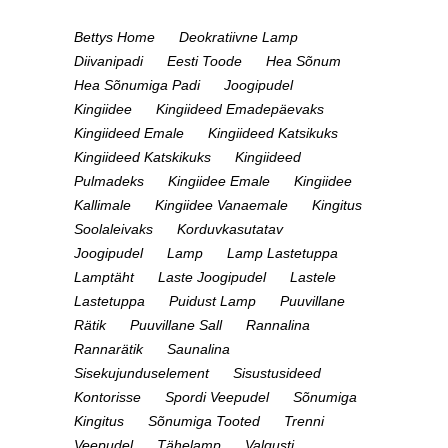
Bettys Home
Deokratiivne Lamp
Diivanipadi
Eesti Toode
Hea Sõnum
Hea Sõnumiga Padi
Joogipudel
Kingiidee
Kingiideed Emadepäevaks
Kingiideed Emale
Kingiideed Katsikuks
Kingiideed Katskikuks
Kingiideed
Pulmadeks
Kingiidee Emale
Kingiidee
Kallimale
Kingiidee Vanaemale
Kingitus
Soolaleivaks
Korduvkasutatav
Joogipudel
Lamp
Lamp Lastetuppa
Lamptäht
Laste Joogipudel
Lastele
Lastetuppa
Puidust Lamp
Puuvillane
Rätik
Puuvillane Sall
Rannalina
Rannarätik
Saunalina
Sisekujunduselement
Sisustusideed
Kontorisse
Spordi Veepudel
Sõnumiga
Kingitus
Sõnumiga Tooted
Trenni
Veepudel
Tähelamp
Valgusti