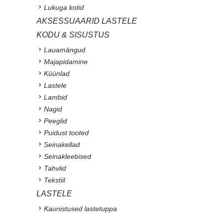
Lukuga kotid
AKSESSUAARID LASTELE
KODU & SISUSTUS
Lauamängud
Majapidamine
Küünlad
Lastele
Lambid
Nagid
Peeglid
Puidust tooted
Seinakellad
Seinakleebised
Tahvlid
Tekstiil
LASTELE
Kaunistused lastetuppa