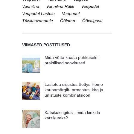
Vannilina
Vannilina Rätik
Veepudel
Veepudel Lastele
Veepudel
Täiskasvanutele
Öölamp
Öövalgusti
VIIMASED POSTITUSED
Mida võtta kaasa puhkusele:
praktilised soovitused
Lastetoa sisustus Bettys Home
kaubamärgilt- armastus, kirg ja
unistuste kombinatsioon
Katsikukingitus - mida kinkida
katsikuteks?