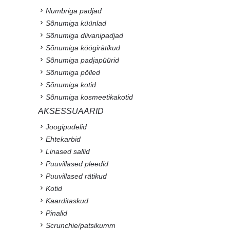
Numbriga padjad
Sõnumiga küünlad
Sõnumiga diivanipadjad
Sõnumiga köögirätikud
Sõnumiga padjapüürid
Sõnumiga põlled
Sõnumiga kotid
Sõnumiga kosmeetikakotid
AKSESSUAARID
Joogipudelid
Ehtekarbid
Linased sallid
Puuvillased pleedid
Puuvillased rätikud
Kotid
Kaarditaskud
Pinalid
Scrunchie/patsikumm