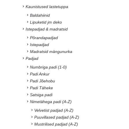
Kaunistused lastetuppa
Baldahiinid
Lipuketid jm deko
Istepadjad & madratsid
Põrandapadjad
Istepadjad
Madratsid mängunurka
Padjad
Numbriga padi (1-0)
Padi Ankur
Padi Jõehobu
Padi Täheke
Satsiga padi
Nimetähega padi (A-Z)
Velvetist padjad (A-Z)
Puuvillased padjad (A-Z)
Mustrilised padjad (A-Z)