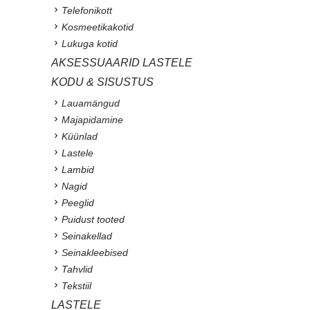
Telefonikott
Kosmeetikakotid
Lukuga kotid
AKSESSUAARID LASTELE
KODU & SISUSTUS
Lauamängud
Majapidamine
Küünlad
Lastele
Lambid
Nagid
Peeglid
Puidust tooted
Seinakellad
Seinakleebised
Tahvlid
Tekstiil
LASTELE