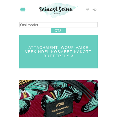
ATTACHMENT: WOUF VAIKE
VEEKINDEL KOSMEETIKAKOTT
BUTTERFLY 3