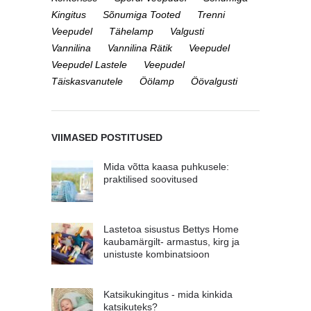
Kingitus
Sõnumiga Tooted
Trenni
Veepudel
Tähelamp
Valgusti
Vannilina
Vannilina Rätik
Veepudel
Veepudel Lastele
Veepudel
Täiskasvanutele
Öölamp
Öövalgusti
VIIMASED POSTITUSED
Mida võtta kaasa puhkusele:
praktilised soovitused
Lastetoa sisustus Bettys Home
kaubamärgilt- armastus, kirg ja
unistuste kombinatsioon
Katsikukingitus - mida kinkida
katsikuteks?