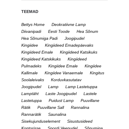
TEEMAD
Bettys Home
Deokratiivne Lamp
Diivanipadi
Eesti Toode
Hea Sõnum
Hea Sõnumiga Padi
Joogipudel
Kingiidee
Kingiideed Emadepäevaks
Kingiideed Emale
Kingiideed Katsikuks
Kingiideed Katskikuks
Kingiideed
Pulmadeks
Kingiidee Emale
Kingiidee
Kallimale
Kingiidee Vanaemale
Kingitus
Soolaleivaks
Korduvkasutatav
Joogipudel
Lamp
Lamp Lastetuppa
Lamptäht
Laste Joogipudel
Lastele
Lastetuppa
Puidust Lamp
Puuvillane
Rätik
Puuvillane Sall
Rannalina
Rannarätik
Saunalina
Sisekujunduselement
Sisustusideed
Kontorisse
Spordi Veepudel
Sõnumiga