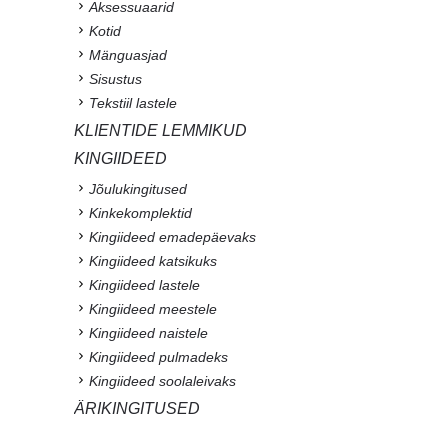
Aksessuaarid
Kotid
Mänguasjad
Sisustus
Tekstiil lastele
KLIENTIDE LEMMIKUD
KINGIIDEED
Jõulukingitused
Kinkekomplektid
Kingiideed emadepäevaks
Kingiideed katsikuks
Kingiideed lastele
Kingiideed meestele
Kingiideed naistele
Kingiideed pulmadeks
Kingiideed soolaleivaks
ÄRIKINGITUSED