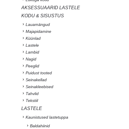
AKSESSUAARID LASTELE
KODU & SISUSTUS
Lauamängud
Majapidamine
Küünlad
Lastele
Lambid
Nagid
Peeglid
Puidust tooted
Seinakellad
Seinakleebised
Tahvlid
Tekstiil
LASTELE
Kaunistused lastetuppa
Baldahiinid