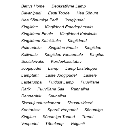
Bettys Home
Deokratiivne Lamp
Diivanipadi
Eesti Toode
Hea Sõnum
Hea Sõnumiga Padi
Joogipudel
Kingiidee
Kingiideed Emadepäevaks
Kingiideed Emale
Kingiideed Katsikuks
Kingiideed Katskikuks
Kingiideed
Pulmadeks
Kingiidee Emale
Kingiidee
Kallimale
Kingiidee Vanaemale
Kingitus
Soolaleivaks
Korduvkasutatav
Joogipudel
Lamp
Lamp Lastetuppa
Lamptäht
Laste Joogipudel
Lastele
Lastetuppa
Puidust Lamp
Puuvillane
Rätik
Puuvillane Sall
Rannalina
Rannarätik
Saunalina
Sisekujunduselement
Sisustusideed
Kontorisse
Spordi Veepudel
Sõnumiga
Kingitus
Sõnumiga Tooted
Trenni
Veepudel
Tähelamp
Valgusti