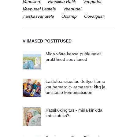
Vannilina
Vannilina Rätik
Veepudel
Veepudel Lastele
Veepudel
Täiskasvanutele
Öölamp
Öövalgusti
VIIMASED POSTITUSED
Mida võtta kaasa puhkusele:
praktilised soovitused
Lastetoa sisustus Bettys Home
kaubamärgilt- armastus, kirg ja
unistuste kombinatsioon
Katsikukingitus - mida kinkida
katsikuteks?