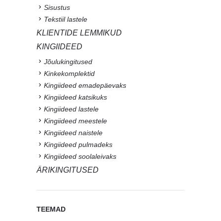
Sisustus
Tekstiil lastele
KLIENTIDE LEMMIKUD
KINGIIDEED
Jõulukingitused
Kinkekomplektid
Kingiideed emadepäevaks
Kingiideed katsikuks
Kingiideed lastele
Kingiideed meestele
Kingiideed naistele
Kingiideed pulmadeks
Kingiideed soolaleivaks
ÄRIKINGITUSED
TEEMAD