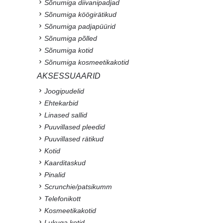
Sõnumiga diivanipadjad
Sõnumiga köögirätikud
Sõnumiga padjapüürid
Sõnumiga põlled
Sõnumiga kotid
Sõnumiga kosmeetikakotid
AKSESSUAARID
Joogipudelid
Ehtekarbid
Linased sallid
Puuvillased pleedid
Puuvillased rätikud
Kotid
Kaarditaskud
Pinalid
Scrunchie/patsikumm
Telefonikott
Kosmeetikakotid
Lukuga kotid