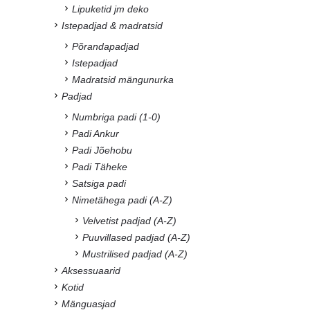
Lipuketid jm deko
Istepadjad & madratsid
Põrandapadjad
Istepadjad
Madratsid mängunurka
Padjad
Numbriga padi (1-0)
Padi Ankur
Padi Jõehobu
Padi Täheke
Satsiga padi
Nimetähega padi (A-Z)
Velvetist padjad (A-Z)
Puuvillased padjad (A-Z)
Mustrilised padjad (A-Z)
Aksessuaarid
Kotid
Mänguasjad