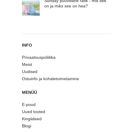
Sunday puuvillane rätik - mis see
on ja miks see on hea?
INFO
Privaatsuspoliitika
Meist
Uudised
Ostuinfo ja kohaletoimetamine
MENÜÜ
E-pood
Uued tooted
Kingiideed
Blogi