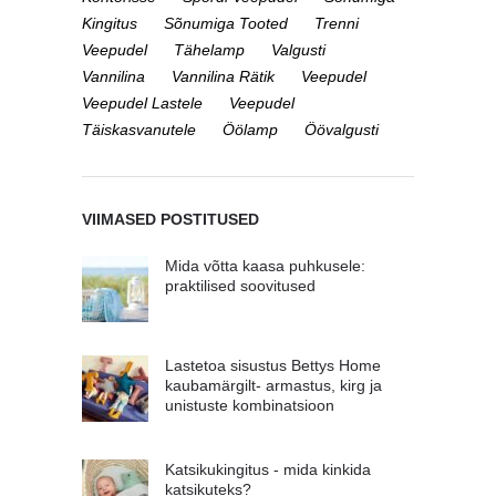
Kingitus
Sõnumiga Tooted
Trenni
Veepudel
Tähelamp
Valgusti
Vannilina
Vannilina Rätik
Veepudel
Veepudel Lastele
Veepudel
Täiskasvanutele
Öölamp
Öövalgusti
VIIMASED POSTITUSED
Mida võtta kaasa puhkusele:
praktilised soovitused
Lastetoa sisustus Bettys Home
kaubamärgilt- armastus, kirg ja
unistuste kombinatsioon
Katsikukingitus - mida kinkida
katsikuteks?