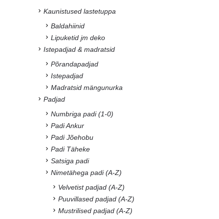
Kaunistused lastetuppa
Baldahiinid
Lipuketid jm deko
Istepadjad & madratsid
Põrandapadjad
Istepadjad
Madratsid mängunurka
Padjad
Numbriga padi (1-0)
Padi Ankur
Padi Jõehobu
Padi Täheke
Satsiga padi
Nimetähega padi (A-Z)
Velvetist padjad (A-Z)
Puuvillased padjad (A-Z)
Mustrilised padjad (A-Z)