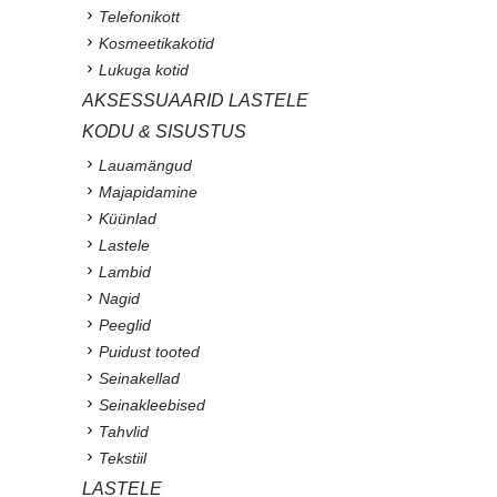
Telefonikott
Kosmeetikakotid
Lukuga kotid
AKSESSUAARID LASTELE
KODU & SISUSTUS
Lauamängud
Majapidamine
Küünlad
Lastele
Lambid
Nagid
Peeglid
Puidust tooted
Seinakellad
Seinakleebised
Tahvlid
Tekstiil
LASTELE