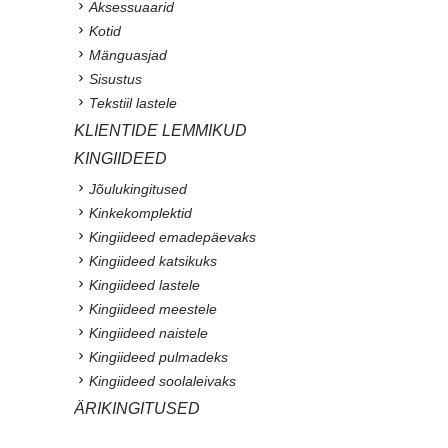
Aksessuaarid
Kotid
Mänguasjad
Sisustus
Tekstiil lastele
KLIENTIDE LEMMIKUD
KINGIIDEED
Jõulukingitused
Kinkekomplektid
Kingiideed emadepäevaks
Kingiideed katsikuks
Kingiideed lastele
Kingiideed meestele
Kingiideed naistele
Kingiideed pulmadeks
Kingiideed soolaleivaks
ÄRIKINGITUSED