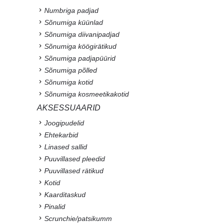
Numbriga padjad
Sõnumiga küünlad
Sõnumiga diivanipadjad
Sõnumiga köögirätikud
Sõnumiga padjapüürid
Sõnumiga põlled
Sõnumiga kotid
Sõnumiga kosmeetikakotid
AKSESSUAARID
Joogipudelid
Ehtekarbid
Linased sallid
Puuvillased pleedid
Puuvillased rätikud
Kotid
Kaarditaskud
Pinalid
Scrunchie/patsikumm