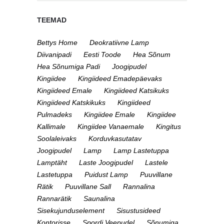
TEEMAD
Bettys Home
Deokratiivne Lamp
Diivanipadi
Eesti Toode
Hea Sõnum
Hea Sõnumiga Padi
Joogipudel
Kingiidee
Kingiideed Emadepäevaks
Kingiideed Emale
Kingiideed Katsikuks
Kingiideed Katskikuks
Kingiideed
Pulmadeks
Kingiidee Emale
Kingiidee
Kallimale
Kingiidee Vanaemale
Kingitus
Soolaleivaks
Korduvkasutatav
Joogipudel
Lamp
Lamp Lastetuppa
Lamptäht
Laste Joogipudel
Lastele
Lastetuppa
Puidust Lamp
Puuvillane
Rätik
Puuvillane Sall
Rannalina
Rannarätik
Saunalina
Sisekujunduselement
Sisustusideed
Kontorisse
Spordi Veepudel
Sõnumiga