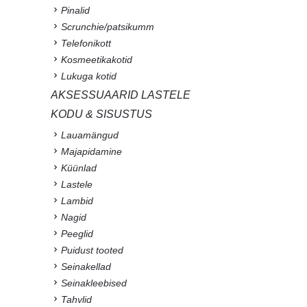
Pinalid
Scrunchie/patsikumm
Telefonikott
Kosmeetikakotid
Lukuga kotid
AKSESSUAARID LASTELE
KODU & SISUSTUS
Lauamängud
Majapidamine
Küünlad
Lastele
Lambid
Nagid
Peeglid
Puidust tooted
Seinakellad
Seinakleebised
Tahvlid