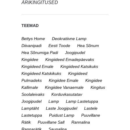
ÄRIKINGITUSED
TEEMAD
Bettys Home
Deokratiivne Lamp
Diivanipadi
Eesti Toode
Hea Sõnum
Hea Sõnumiga Padi
Joogipudel
Kingiidee
Kingiideed Emadepäevaks
Kingiideed Emale
Kingiideed Katsikuks
Kingiideed Katskikuks
Kingiideed
Pulmadeks
Kingiidee Emale
Kingiidee
Kallimale
Kingiidee Vanaemale
Kingitus
Soolaleivaks
Korduvkasutatav
Joogipudel
Lamp
Lamp Lastetuppa
Lamptäht
Laste Joogipudel
Lastele
Lastetuppa
Puidust Lamp
Puuvillane
Rätik
Puuvillane Sall
Rannalina
Rannarätik
Saunalina