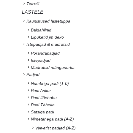
Tekstiil
LASTELE
Kaunistused lastetuppa
Baldahiinid
Lipuketid jm deko
Istepadjad & madratsid
Põrandapadjad
Istepadjad
Madratsid mängunurka
Padjad
Numbriga padi (1-0)
Padi Ankur
Padi Jõehobu
Padi Täheke
Satsiga padi
Nimetähega padi (A-Z)
Velvetist padjad (A-Z)