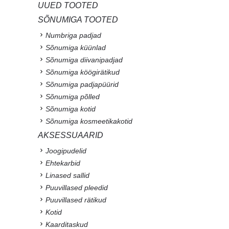
UUED TOOTED
SÕNUMIGA TOOTED
Numbriga padjad
Sõnumiga küünlad
Sõnumiga diivanipadjad
Sõnumiga köögirätikud
Sõnumiga padjapüürid
Sõnumiga põlled
Sõnumiga kotid
Sõnumiga kosmeetikakotid
AKSESSUAARID
Joogipudelid
Ehtekarbid
Linased sallid
Puuvillased pleedid
Puuvillased rätikud
Kotid
Kaarditaskud