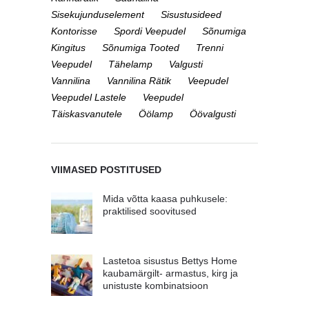
Sisekujunduselement
Sisustusideed
Kontorisse
Spordi Veepudel
Sõnumiga
Kingitus
Sõnumiga Tooted
Trenni
Veepudel
Tähelamp
Valgusti
Vannilina
Vannilina Rätik
Veepudel
Veepudel Lastele
Veepudel
Täiskasvanutele
Öölamp
Öövalgusti
VIIMASED POSTITUSED
Mida võtta kaasa puhkusele:
praktilised soovitused
Lastetoa sisustus Bettys Home
kaubamärgilt- armastus, kirg ja
unistuste kombinatsioon