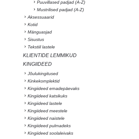
Puuvillased padjad (A-Z)
Mustrilised padjad (A-Z)
Aksessuaarid
Kotid
Mänguasjad
Sisustus
Tekstiil lastele
KLIENTIDE LEMMIKUD
KINGIIDEED
Jõulukingitused
Kinkekomplektid
Kingiideed emadepäevaks
Kingiideed katsikuks
Kingiideed lastele
Kingiideed meestele
Kingiideed naistele
Kingiideed pulmadeks
Kingiideed soolaleivaks