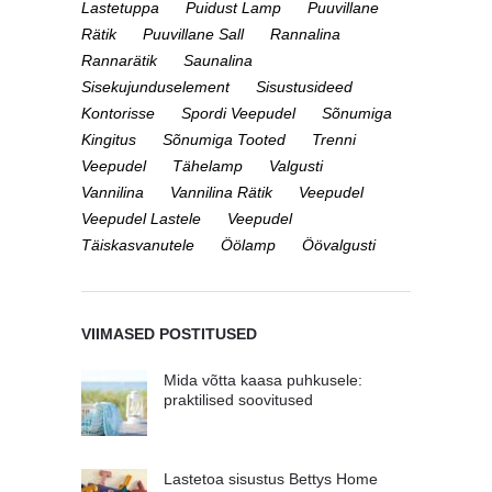
Lastetuppa
Puidust Lamp
Puuvillane
Rätik
Puuvillane Sall
Rannalina
Rannarätik
Saunalina
Sisekujunduselement
Sisustusideed
Kontorisse
Spordi Veepudel
Sõnumiga
Kingitus
Sõnumiga Tooted
Trenni
Veepudel
Tähelamp
Valgusti
Vannilina
Vannilina Rätik
Veepudel
Veepudel Lastele
Veepudel
Täiskasvanutele
Öölamp
Öövalgusti
VIIMASED POSTITUSED
Mida võtta kaasa puhkusele:
praktilised soovitused
Lastetoa sisustus Bettys Home