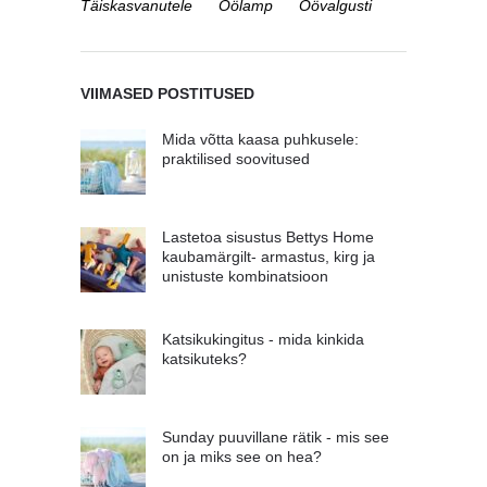
Täiskasvanutele
Öölamp
Öövalgusti
VIIMASED POSTITUSED
Mida võtta kaasa puhkusele:
praktilised soovitused
Lastetoa sisustus Bettys Home
kaubamärgilt- armastus, kirg ja
unistuste kombinatsioon
Katsikukingitus - mida kinkida
katsikuteks?
Sunday puuvillane rätik - mis see
on ja miks see on hea?