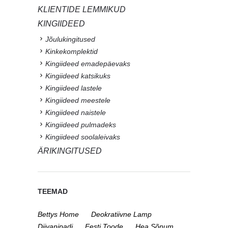
KLIENTIDE LEMMIKUD
KINGIIDEED
Jõulukingitused
Kinkekomplektid
Kingiideed emadepäevaks
Kingiideed katsikuks
Kingiideed lastele
Kingiideed meestele
Kingiideed naistele
Kingiideed pulmadeks
Kingiideed soolaleivaks
ÄRIKINGITUSED
TEEMAD
Bettys Home
Deokratiivne Lamp
Diivanipadi
Eesti Toode
Hea Sõnum