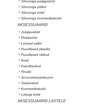
Sõnumiga padjapüürid
Sõnumiga põlled
Sõnumiga kotid
Sõnumiga kosmeetikakotid
AKSESSUAARID
Joogipudelid
Ehtekarbid
Linased sallid
Puuvillased pleedid
Puuvillased rätikud
Kotid
Kaarditaskud
Pinalid
Scrunchie/patsikumm
Telefonikott
Kosmeetikakotid
Lukuga kotid
AKSESSUAARID LASTELE