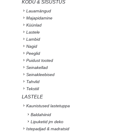
KODU & SISUSTUS
Lauamängud
Majapidamine
Küünlad
Lastele
Lambid
Nagid
Peeglid
Puidust tooted
Seinakellad
Seinakleebised
Tahvlid
Tekstiil
LASTELE
Kaunistused lastetuppa
Baldahiinid
Lipuketid jm deko
Istepadjad & madratsid