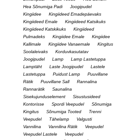
Hea Sõnumiga Padi
Joogipudel
Kingiidee
Kingiideed Emadepäevaks
Kingiideed Emale
Kingiideed Katsikuks
Kingiideed Katskikuks
Kingiideed
Pulmadeks
Kingiidee Emale
Kingiidee
Kallimale
Kingiidee Vanaemale
Kingitus
Soolaleivaks
Korduvkasutatav
Joogipudel
Lamp
Lamp Lastetuppa
Lamptäht
Laste Joogipudel
Lastele
Lastetuppa
Puidust Lamp
Puuvillane
Rätik
Puuvillane Sall
Rannalina
Rannarätik
Saunalina
Sisekujunduselement
Sisustusideed
Kontorisse
Spordi Veepudel
Sõnumiga
Kingitus
Sõnumiga Tooted
Trenni
Veepudel
Tähelamp
Valgusti
Vannilina
Vannilina Rätik
Veepudel
Veepudel Lastele
Veepudel