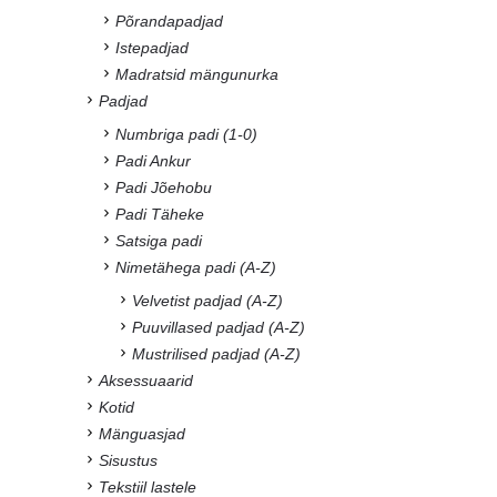
Põrandapadjad
Istepadjad
Madratsid mängunurka
Padjad
Numbriga padi (1-0)
Padi Ankur
Padi Jõehobu
Padi Täheke
Satsiga padi
Nimetähega padi (A-Z)
Velvetist padjad (A-Z)
Puuvillased padjad (A-Z)
Mustrilised padjad (A-Z)
Aksessuaarid
Kotid
Mänguasjad
Sisustus
Tekstiil lastele