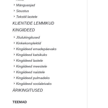
Mänguasjad
Sisustus
Tekstiil lastele
KLIENTIDE LEMMIKUD
KINGIIDEED
Jõulukingitused
Kinkekomplektid
Kingiideed emadepäevaks
Kingiideed katsikuks
Kingiideed lastele
Kingiideed meestele
Kingiideed naistele
Kingiideed pulmadeks
Kingiideed soolaleivaks
ÄRIKINGITUSED
TEEMAD