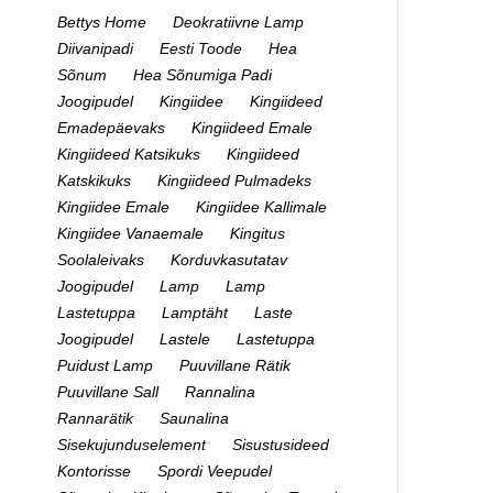
Bettys Home
Deokratiivne Lamp
Diivanipadi
Eesti Toode
Hea
Sõnum
Hea Sõnumiga Padi
Joogipudel
Kingiidee
Kingiideed
Emadepäevaks
Kingiideed Emale
Kingiideed Katsikuks
Kingiideed
Katskikuks
Kingiideed Pulmadeks
Kingiidee Emale
Kingiidee Kallimale
Kingiidee Vanaemale
Kingitus
Soolaleivaks
Korduvkasutatav
Joogipudel
Lamp
Lamp
Lastetuppa
Lamptäht
Laste
Joogipudel
Lastele
Lastetuppa
Puidust Lamp
Puuvillane Rätik
Puuvillane Sall
Rannalina
Rannarätik
Saunalina
Sisekujunduselement
Sisustusideed
Kontorisse
Spordi Veepudel