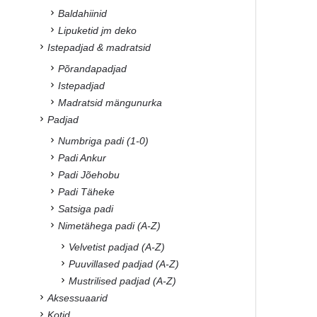
Baldahiinid
Lipuketid jm deko
Istepadjad & madratsid
Põrandapadjad
Istepadjad
Madratsid mängunurka
Padjad
Numbriga padi (1-0)
Padi Ankur
Padi Jõehobu
Padi Täheke
Satsiga padi
Nimetähega padi (A-Z)
Velvetist padjad (A-Z)
Puuvillased padjad (A-Z)
Mustrilised padjad (A-Z)
Aksessuaarid
Kotid