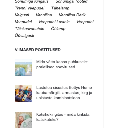
Sõnumiga Kingitus
Sõnumiga Tooted
Trenni Veepudel
Tähelamp
Valgusti
Vannilina
Vannilina Rätik
Veepudel
Veepudel Lastele
Veepudel
Täiskasvanutele
Öölamp
Öövalgusti
VIIMASED POSTITUSED
Mida võtta kaasa puhkusele:
praktilised soovitused
Lastetoa sisustus Bettys Home
kaubamärgilt- armastus, kirg ja
unistuste kombinatsioon
Katsikukingitus - mida kinkida
katsikuteks?