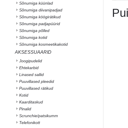
Sõnumiga küünlad
Pui
Sõnumiga diivanipadjad
Sõnumiga köögirätikud
Sõnumiga padjapüürid
Sõnumiga põlled
Sõnumiga kotid
Sõnumiga kosmeetikakotid
AKSESSUAARID
Joogipudelid
Ehtekarbid
Linased sallid
Puuvillased pleedid
Puuvillased rätikud
Kotid
Kaarditaskud
Pinalid
Scrunchie/patsikumm
Telefonikott