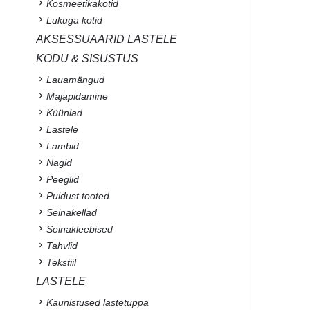
Kosmeetikakotid
Lukuga kotid
AKSESSUAARID LASTELE
KODU & SISUSTUS
Lauamängud
Majapidamine
Küünlad
Lastele
Lambid
Nagid
Peeglid
Puidust tooted
Seinakellad
Seinakleebised
Tahvlid
Tekstiil
LASTELE
Kaunistused lastetuppa