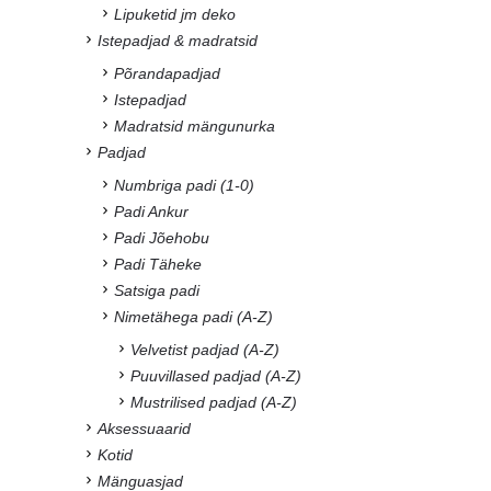
Lipuketid jm deko
Istepadjad & madratsid
Põrandapadjad
Istepadjad
Madratsid mängunurka
Padjad
Numbriga padi (1-0)
Padi Ankur
Padi Jõehobu
Padi Täheke
Satsiga padi
Nimetähega padi (A-Z)
Velvetist padjad (A-Z)
Puuvillased padjad (A-Z)
Mustrilised padjad (A-Z)
Aksessuaarid
Kotid
Mänguasjad