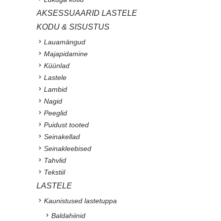
AKSESSUAARID LASTELE
KODU & SISUSTUS
Lauamängud
Majapidamine
Küünlad
Lastele
Lambid
Nagid
Peeglid
Puidust tooted
Seinakellad
Seinakleebised
Tahvlid
Tekstiil
LASTELE
Kaunistused lastetuppa
Baldahiinid