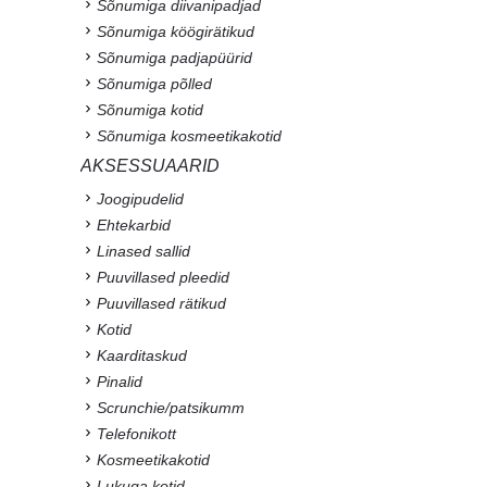
Sõnumiga diivanipadjad
Sõnumiga köögirätikud
Sõnumiga padjapüürid
Sõnumiga põlled
Sõnumiga kotid
Sõnumiga kosmeetikakotid
AKSESSUAARID
Joogipudelid
Ehtekarbid
Linased sallid
Puuvillased pleedid
Puuvillased rätikud
Kotid
Kaarditaskud
Pinalid
Scrunchie/patsikumm
Telefonikott
Kosmeetikakotid
Lukuga kotid