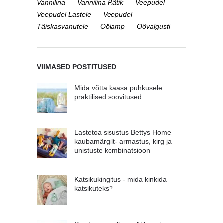
Vannilina
Vannilina Rätik
Veepudel
Veepudel Lastele
Veepudel
Täiskasvanutele
Öölamp
Öövalgusti
VIIMASED POSTITUSED
Mida võtta kaasa puhkusele:
praktilised soovitused
Lastetoa sisustus Bettys Home
kaubamärgilt- armastus, kirg ja
unistuste kombinatsioon
Katsikukingitus - mida kinkida
katsikuteks?