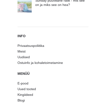
Sunday puuvillane rätik - mis see
on ja miks see on hea?
INFO
Privaatsuspoliitika
Meist
Uudised
Ostuinfo ja kohaletoimetamine
MENÜÜ
E-pood
Uued tooted
Kingiideed
Blogi