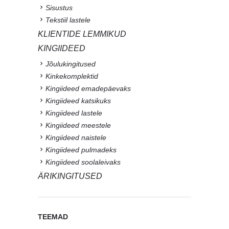
Sisustus
Tekstiil lastele
KLIENTIDE LEMMIKUD
KINGIIDEED
Jõulukingitused
Kinkekomplektid
Kingiideed emadepäevaks
Kingiideed katsikuks
Kingiideed lastele
Kingiideed meestele
Kingiideed naistele
Kingiideed pulmadeks
Kingiideed soolaleivaks
ÄRIKINGITUSED
TEEMAD