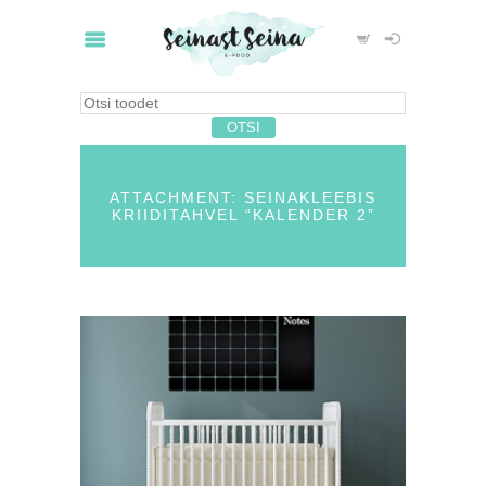
ATTACHMENT: SEINAKLEEBIS
KRIIDITAHVEL “KALENDER 2”