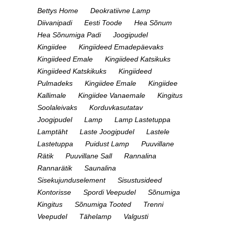
Bettys Home
Deokratiivne Lamp
Diivanipadi
Eesti Toode
Hea Sõnum
Hea Sõnumiga Padi
Joogipudel
Kingiidee
Kingiideed Emadepäevaks
Kingiideed Emale
Kingiideed Katsikuks
Kingiideed Katskikuks
Kingiideed
Pulmadeks
Kingiidee Emale
Kingiidee
Kallimale
Kingiidee Vanaemale
Kingitus
Soolaleivaks
Korduvkasutatav
Joogipudel
Lamp
Lamp Lastetuppa
Lamptäht
Laste Joogipudel
Lastele
Lastetuppa
Puidust Lamp
Puuvillane
Rätik
Puuvillane Sall
Rannalina
Rannarätik
Saunalina
Sisekujunduselement
Sisustusideed
Kontorisse
Spordi Veepudel
Sõnumiga
Kingitus
Sõnumiga Tooted
Trenni
Veepudel
Tähelamp
Valgusti