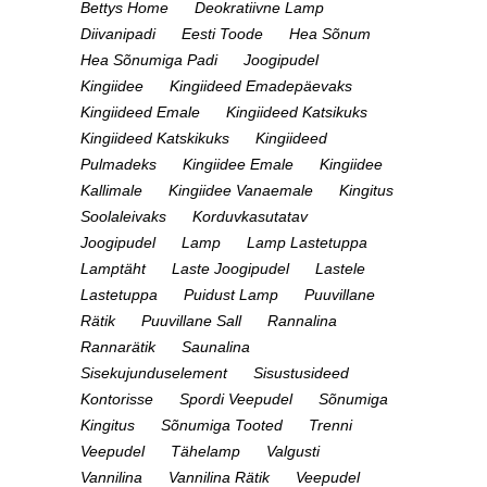
Bettys Home
Deokratiivne Lamp
Diivanipadi
Eesti Toode
Hea Sõnum
Hea Sõnumiga Padi
Joogipudel
Kingiidee
Kingiideed Emadepäevaks
Kingiideed Emale
Kingiideed Katsikuks
Kingiideed Katskikuks
Kingiideed
Pulmadeks
Kingiidee Emale
Kingiidee
Kallimale
Kingiidee Vanaemale
Kingitus
Soolaleivaks
Korduvkasutatav
Joogipudel
Lamp
Lamp Lastetuppa
Lamptäht
Laste Joogipudel
Lastele
Lastetuppa
Puidust Lamp
Puuvillane
Rätik
Puuvillane Sall
Rannalina
Rannarätik
Saunalina
Sisekujunduselement
Sisustusideed
Kontorisse
Spordi Veepudel
Sõnumiga
Kingitus
Sõnumiga Tooted
Trenni
Veepudel
Tähelamp
Valgusti
Vannilina
Vannilina Rätik
Veepudel