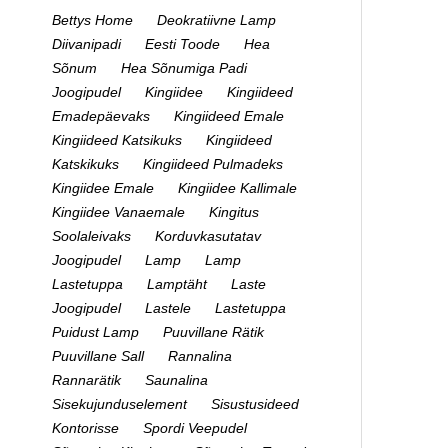
Bettys Home
Deokratiivne Lamp
Diivanipadi
Eesti Toode
Hea
Sõnum
Hea Sõnumiga Padi
Joogipudel
Kingiidee
Kingiideed
Emadepäevaks
Kingiideed Emale
Kingiideed Katsikuks
Kingiideed
Katskikuks
Kingiideed Pulmadeks
Kingiidee Emale
Kingiidee Kallimale
Kingiidee Vanaemale
Kingitus
Soolaleivaks
Korduvkasutatav
Joogipudel
Lamp
Lamp
Lastetuppa
Lamptäht
Laste
Joogipudel
Lastele
Lastetuppa
Puidust Lamp
Puuvillane Rätik
Puuvillane Sall
Rannalina
Rannarätik
Saunalina
Sisekujunduselement
Sisustusideed
Kontorisse
Spordi Veepudel