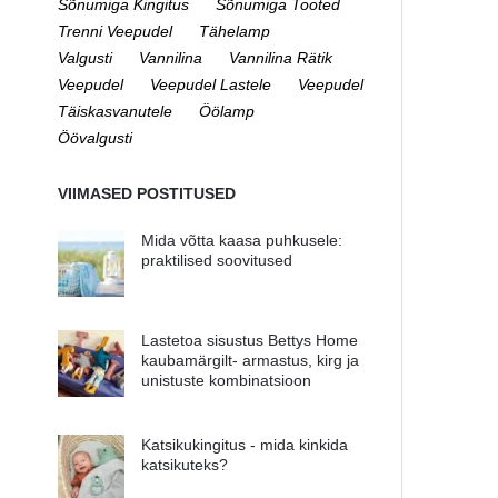
Sõnumiga Kingitus
Sõnumiga Tooted
Trenni Veepudel
Tähelamp
Valgusti
Vannilina
Vannilina Rätik
Veepudel
Veepudel Lastele
Veepudel
Täiskasvanutele
Öölamp
Öövalgusti
VIIMASED POSTITUSED
Mida võtta kaasa puhkusele:
praktilised soovitused
Lastetoa sisustus Bettys Home
kaubamärgilt- armastus, kirg ja
unistuste kombinatsioon
Katsikukingitus - mida kinkida
katsikuteks?