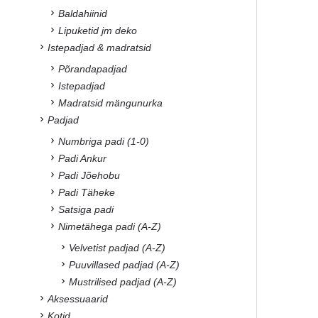
Baldahiinid
Lipuketid jm deko
Istepadjad & madratsid
Põrandapadjad
Istepadjad
Madratsid mängunurka
Padjad
Numbriga padi (1-0)
Padi Ankur
Padi Jõehobu
Padi Täheke
Satsiga padi
Nimetähega padi (A-Z)
Velvetist padjad (A-Z)
Puuvillased padjad (A-Z)
Mustrilised padjad (A-Z)
Aksessuaarid
Kotid