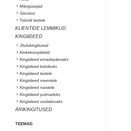
Mänguasjad
Sisustus
Tekstiil lastele
KLIENTIDE LEMMIKUD
KINGIIDEED
Jõulukingitused
Kinkekomplektid
Kingiideed emadepäevaks
Kingiideed katsikuks
Kingiideed lastele
Kingiideed meestele
Kingiideed naistele
Kingiideed pulmadeks
Kingiideed soolaleivaks
ÄRIKINGITUSED
TEEMAD