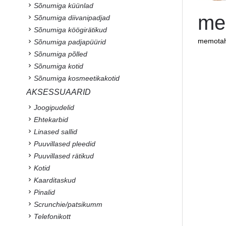
Sõnumiga küünlad
me
Sõnumiga diivanipadjad
Sõnumiga köögirätikud
memotah
Sõnumiga padjapüürid
Sõnumiga põlled
Sõnumiga kotid
Sõnumiga kosmeetikakotid
AKSESSUAARID
Joogipudelid
Ehtekarbid
Linased sallid
Puuvillased pleedid
Puuvillased rätikud
Kotid
Kaarditaskud
Pinalid
Scrunchie/patsikumm
Telefonikott