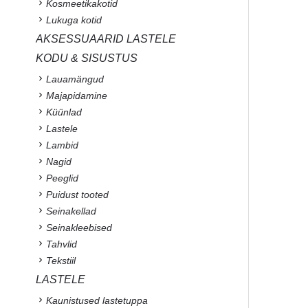
Kosmeetikakotid
Lukuga kotid
AKSESSUAARID LASTELE
KODU & SISUSTUS
Lauamängud
Majapidamine
Küünlad
Lastele
Lambid
Nagid
Peeglid
Puidust tooted
Seinakellad
Seinakleebised
Tahvlid
Tekstiil
LASTELE
Kaunistused lastetuppa