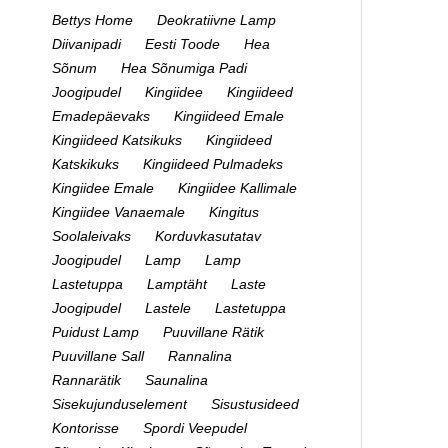
Bettys Home
Deokratiivne Lamp
Diivanipadi
Eesti Toode
Hea
Sõnum
Hea Sõnumiga Padi
Joogipudel
Kingiidee
Kingiideed
Emadepäevaks
Kingiideed Emale
Kingiideed Katsikuks
Kingiideed
Katskikuks
Kingiideed Pulmadeks
Kingiidee Emale
Kingiidee Kallimale
Kingiidee Vanaemale
Kingitus
Soolaleivaks
Korduvkasutatav
Joogipudel
Lamp
Lamp
Lastetuppa
Lamptäht
Laste
Joogipudel
Lastele
Lastetuppa
Puidust Lamp
Puuvillane Rätik
Puuvillane Sall
Rannalina
Rannarätik
Saunalina
Sisekujunduselement
Sisustusideed
Kontorisse
Spordi Veepudel