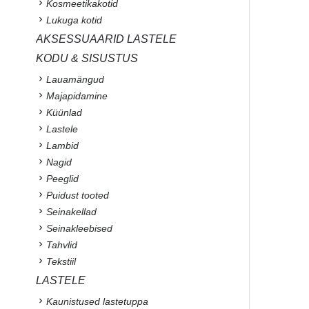
Kosmeetikakotid
Lukuga kotid
AKSESSUAARID LASTELE
KODU & SISUSTUS
Lauamängud
Majapidamine
Küünlad
Lastele
Lambid
Nagid
Peeglid
Puidust tooted
Seinakellad
Seinakleebised
Tahvlid
Tekstiil
LASTELE
Kaunistused lastetuppa