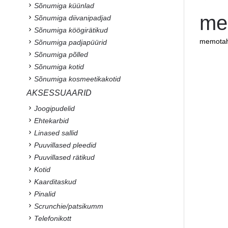
Sõnumiga küünlad
me
Sõnumiga diivanipadjad
Sõnumiga köögirätikud
memotah
Sõnumiga padjapüürid
Sõnumiga põlled
Sõnumiga kotid
Sõnumiga kosmeetikakotid
AKSESSUAARID
Joogipudelid
Ehtekarbid
Linased sallid
Puuvillased pleedid
Puuvillased rätikud
Kotid
Kaarditaskud
Pinalid
Scrunchie/patsikumm
Telefonikott