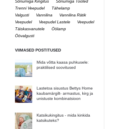
Sõnumiga Kingitus
Sõnumiga Tooted
Trenni Veepudel
Tähelamp
Valgusti
Vannilina
Vannilina Rätik
Veepudel
Veepudel Lastele
Veepudel
Täiskasvanutele
Öölamp
Öövalgusti
VIIMASED POSTITUSED
Mida võtta kaasa puhkusele:
praktilised soovitused
Lastetoa sisustus Bettys Home
kaubamärgilt- armastus, kirg ja
unistuste kombinatsioon
Katsikukingitus - mida kinkida
katsikuteks?