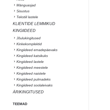
Mänguasjad
Sisustus
Tekstiil lastele
KLIENTIDE LEMMIKUD
KINGIIDEED
Jõulukingitused
Kinkekomplektid
Kingiideed emadepäevaks
Kingiideed katsikuks
Kingiideed lastele
Kingiideed meestele
Kingiideed naistele
Kingiideed pulmadeks
Kingiideed soolaleivaks
ÄRIKINGITUSED
TEEMAD