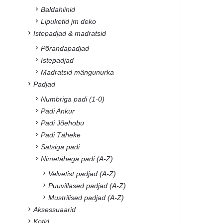
Baldahiinid
Lipuketid jm deko
Istepadjad & madratsid
Põrandapadjad
Istepadjad
Madratsid mängunurka
Padjad
Numbriga padi (1-0)
Padi Ankur
Padi Jõehobu
Padi Täheke
Satsiga padi
Nimetähega padi (A-Z)
Velvetist padjad (A-Z)
Puuvillased padjad (A-Z)
Mustrilised padjad (A-Z)
Aksessuaarid
Kotid