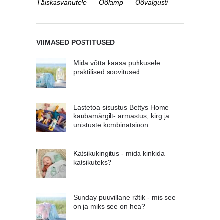
Täiskasvanutele
Öölamp
Öövalgusti
VIIMASED POSTITUSED
Mida võtta kaasa puhkusele:
praktilised soovitused
Lastetoa sisustus Bettys Home
kaubamärgilt- armastus, kirg ja
unistuste kombinatsioon
Katsikukingitus - mida kinkida
katsikuteks?
Sunday puuvillane rätik - mis see
on ja miks see on hea?