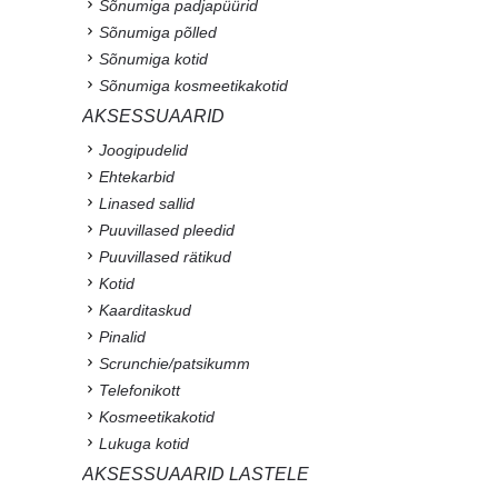
Sõnumiga padjapüürid
Sõnumiga põlled
Sõnumiga kotid
Sõnumiga kosmeetikakotid
AKSESSUAARID
Joogipudelid
Ehtekarbid
Linased sallid
Puuvillased pleedid
Puuvillased rätikud
Kotid
Kaarditaskud
Pinalid
Scrunchie/patsikumm
Telefonikott
Kosmeetikakotid
Lukuga kotid
AKSESSUAARID LASTELE