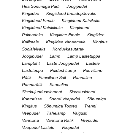
Hea Sõnumiga Padi
Joogipudel
Kingiidee
Kingiideed Emadepäevaks
Kingiideed Emale
Kingiideed Katsikuks
Kingiideed Katskikuks
Kingiideed
Pulmadeks
Kingiidee Emale
Kingiidee
Kallimale
Kingiidee Vanaemale
Kingitus
Soolaleivaks
Korduvkasutatav
Joogipudel
Lamp
Lamp Lastetuppa
Lamptäht
Laste Joogipudel
Lastele
Lastetuppa
Puidust Lamp
Puuvillane
Rätik
Puuvillane Sall
Rannalina
Rannarätik
Saunalina
Sisekujunduselement
Sisustusideed
Kontorisse
Spordi Veepudel
Sõnumiga
Kingitus
Sõnumiga Tooted
Trenni
Veepudel
Tähelamp
Valgusti
Vannilina
Vannilina Rätik
Veepudel
Veepudel Lastele
Veepudel