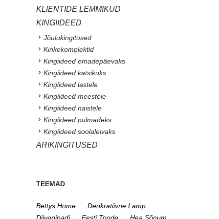
KLIENTIDE LEMMIKUD
KINGIIDEED
Jõulukingitused
Kinkekomplektid
Kingiideed emadepäevaks
Kingiideed katsikuks
Kingiideed lastele
Kingiideed meestele
Kingiideed naistele
Kingiideed pulmadeks
Kingiideed soolaleivaks
ÄRIKINGITUSED
TEEMAD
Bettys Home
Deokratiivne Lamp
Diivanipadi
Eesti Toode
Hea Sõnum