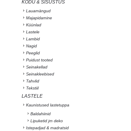
KODU & SISUSTUS
Lauamängud
Majapidamine
Küünlad
Lastele
Lambid
Nagid
Peeglid
Puidust tooted
Seinakellad
Seinakleebised
Tahvlid
Tekstiil
LASTELE
Kaunistused lastetuppa
Baldahiinid
Lipuketid jm deko
Istepadjad & madratsid