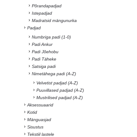
Põrandapadjad
Istepadjad
Madratsid mängunurka
Padjad
Numbriga padi (1-0)
Padi Ankur
Padi Jõehobu
Padi Täheke
Satsiga padi
Nimetähega padi (A-Z)
Velvetist padjad (A-Z)
Puuvillased padjad (A-Z)
Mustrilised padjad (A-Z)
Aksessuaarid
Kotid
Mänguasjad
Sisustus
Tekstiil lastele