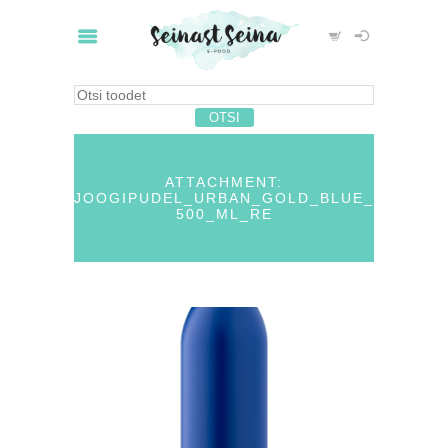
ATTACHMENT:
JOOGIPUDEL_URBAN_GOLD_BLUE_
500_ML_RE