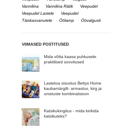
Vannilina
Vannilina Rätik
Veepudel
Veepudel Lastele
Veepudel
Täiskasvanutele
Öölamp
Öövalgusti
VIIMASED POSTITUSED
Mida võtta kaasa puhkusele:
praktilised soovitused
Lastetoa sisustus Bettys Home
kaubamärgilt- armastus, kirg ja
unistuste kombinatsioon
Katsikukingitus - mida kinkida
katsikuteks?