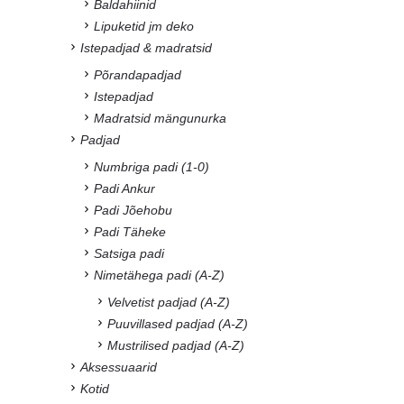
Baldahiinid
Lipuketid jm deko
Istepadjad & madratsid
Põrandapadjad
Istepadjad
Madratsid mängunurka
Padjad
Numbriga padi (1-0)
Padi Ankur
Padi Jõehobu
Padi Täheke
Satsiga padi
Nimetähega padi (A-Z)
Velvetist padjad (A-Z)
Puuvillased padjad (A-Z)
Mustrilised padjad (A-Z)
Aksessuaarid
Kotid