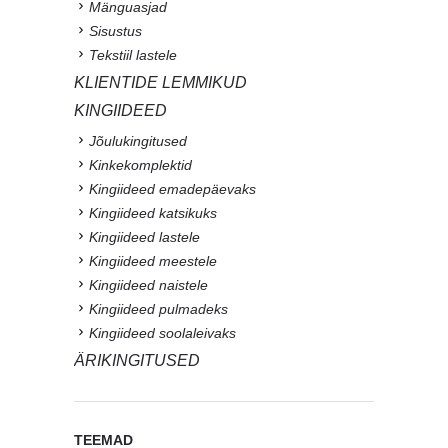
Mänguasjad
Sisustus
Tekstiil lastele
KLIENTIDE LEMMIKUD
KINGIIDEED
Jõulukingitused
Kinkekomplektid
Kingiideed emadepäevaks
Kingiideed katsikuks
Kingiideed lastele
Kingiideed meestele
Kingiideed naistele
Kingiideed pulmadeks
Kingiideed soolaleivaks
ÄRIKINGITUSED
TEEMAD