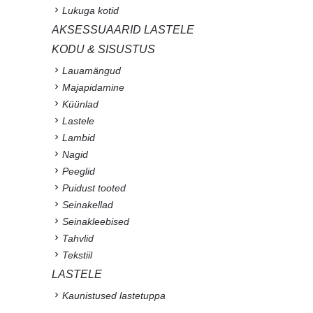
Lukuga kotid
AKSESSUAARID LASTELE
KODU & SISUSTUS
Lauamängud
Majapidamine
Küünlad
Lastele
Lambid
Nagid
Peeglid
Puidust tooted
Seinakellad
Seinakleebised
Tahvlid
Tekstiil
LASTELE
Kaunistused lastetuppa