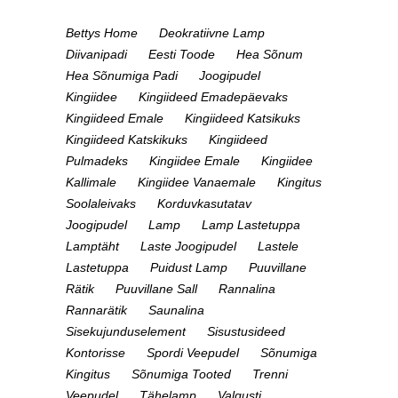
Bettys Home
Deokratiivne Lamp
Diivanipadi
Eesti Toode
Hea Sõnum
Hea Sõnumiga Padi
Joogipudel
Kingiidee
Kingiideed Emadepäevaks
Kingiideed Emale
Kingiideed Katsikuks
Kingiideed Katskikuks
Kingiideed
Pulmadeks
Kingiidee Emale
Kingiidee
Kallimale
Kingiidee Vanaemale
Kingitus
Soolaleivaks
Korduvkasutatav
Joogipudel
Lamp
Lamp Lastetuppa
Lamptäht
Laste Joogipudel
Lastele
Lastetuppa
Puidust Lamp
Puuvillane
Rätik
Puuvillane Sall
Rannalina
Rannarätik
Saunalina
Sisekujunduselement
Sisustusideed
Kontorisse
Spordi Veepudel
Sõnumiga
Kingitus
Sõnumiga Tooted
Trenni
Veepudel
Tähelamp
Valgusti