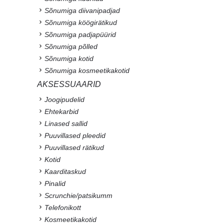
Sõnumiga diivanipadjad
Sõnumiga köögirätikud
Sõnumiga padjapüürid
Sõnumiga põlled
Sõnumiga kotid
Sõnumiga kosmeetikakotid
AKSESSUAARID
Joogipudelid
Ehtekarbid
Linased sallid
Puuvillased pleedid
Puuvillased rätikud
Kotid
Kaarditaskud
Pinalid
Scrunchie/patsikumm
Telefonikott
Kosmeetikakotid