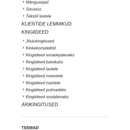
Mänguasjad
Sisustus
Tekstiil lastele
KLIENTIDE LEMMIKUD
KINGIIDEED
Jõulukingitused
Kinkekomplektid
Kingiideed emadepäevaks
Kingiideed katsikuks
Kingiideed lastele
Kingiideed meestele
Kingiideed naistele
Kingiideed pulmadeks
Kingiideed soolaleivaks
ÄRIKINGITUSED
TEEMAD