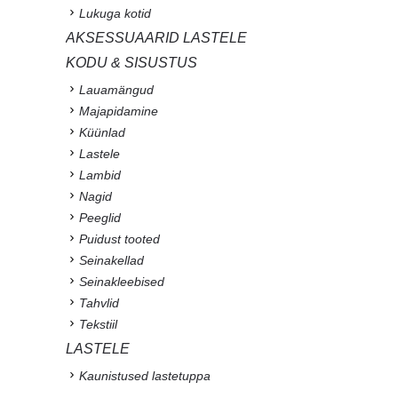
Lukuga kotid
AKSESSUAARID LASTELE
KODU & SISUSTUS
Lauamängud
Majapidamine
Küünlad
Lastele
Lambid
Nagid
Peeglid
Puidust tooted
Seinakellad
Seinakleebised
Tahvlid
Tekstiil
LASTELE
Kaunistused lastetuppa