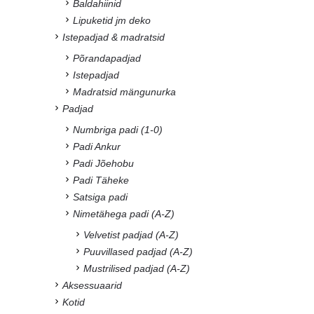
Baldahiinid
Lipuketid jm deko
Istepadjad & madratsid
Põrandapadjad
Istepadjad
Madratsid mängunurka
Padjad
Numbriga padi (1-0)
Padi Ankur
Padi Jõehobu
Padi Täheke
Satsiga padi
Nimetähega padi (A-Z)
Velvetist padjad (A-Z)
Puuvillased padjad (A-Z)
Mustrilised padjad (A-Z)
Aksessuaarid
Kotid