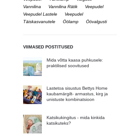
Vannilina
Vannilina Rätik
Veepudel
Veepudel Lastele
Veepudel
Täiskasvanutele
Öölamp
Öövalgusti
VIIMASED POSTITUSED
Mida võtta kaasa puhkusele:
praktilised soovitused
Lastetoa sisustus Bettys Home
kaubamärgilt- armastus, kirg ja
unistuste kombinatsioon
Katsikukingitus - mida kinkida
katsikuteks?