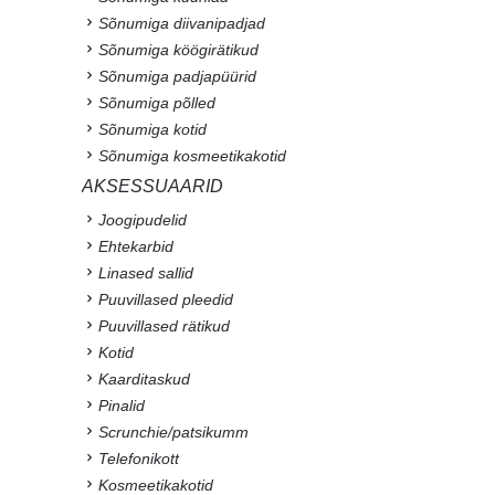
Sõnumiga diivanipadjad
Sõnumiga köögirätikud
Sõnumiga padjapüürid
Sõnumiga põlled
Sõnumiga kotid
Sõnumiga kosmeetikakotid
AKSESSUAARID
Joogipudelid
Ehtekarbid
Linased sallid
Puuvillased pleedid
Puuvillased rätikud
Kotid
Kaarditaskud
Pinalid
Scrunchie/patsikumm
Telefonikott
Kosmeetikakotid