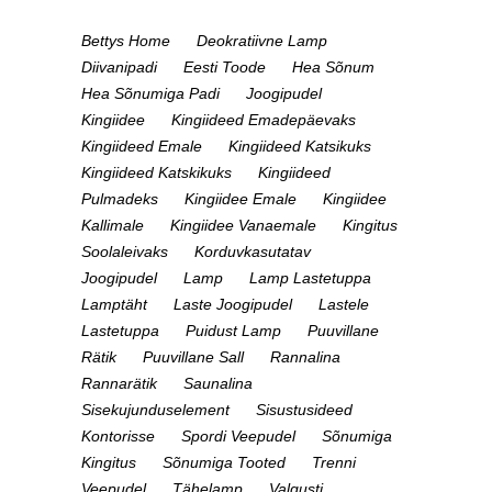
Bettys Home
Deokratiivne Lamp
Diivanipadi
Eesti Toode
Hea Sõnum
Hea Sõnumiga Padi
Joogipudel
Kingiidee
Kingiideed Emadepäevaks
Kingiideed Emale
Kingiideed Katsikuks
Kingiideed Katskikuks
Kingiideed
Pulmadeks
Kingiidee Emale
Kingiidee
Kallimale
Kingiidee Vanaemale
Kingitus
Soolaleivaks
Korduvkasutatav
Joogipudel
Lamp
Lamp Lastetuppa
Lamptäht
Laste Joogipudel
Lastele
Lastetuppa
Puidust Lamp
Puuvillane
Rätik
Puuvillane Sall
Rannalina
Rannarätik
Saunalina
Sisekujunduselement
Sisustusideed
Kontorisse
Spordi Veepudel
Sõnumiga
Kingitus
Sõnumiga Tooted
Trenni
Veepudel
Tähelamp
Valgusti