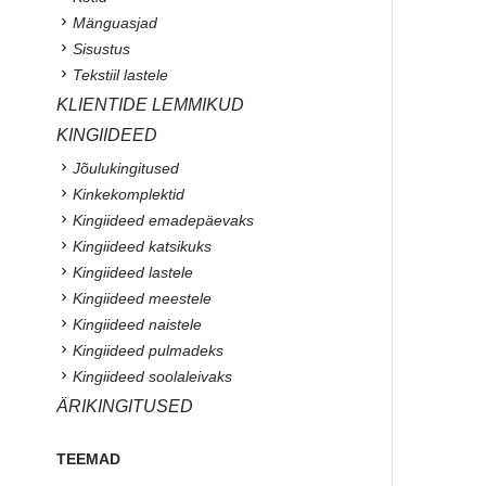
Mänguasjad
Sisustus
Tekstiil lastele
KLIENTIDE LEMMIKUD
KINGIIDEED
Jõulukingitused
Kinkekomplektid
Kingiideed emadepäevaks
Kingiideed katsikuks
Kingiideed lastele
Kingiideed meestele
Kingiideed naistele
Kingiideed pulmadeks
Kingiideed soolaleivaks
ÄRIKINGITUSED
TEEMAD