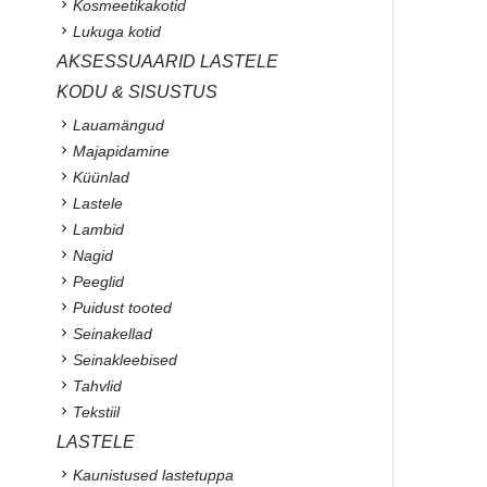
Kosmeetikakotid
Lukuga kotid
AKSESSUAARID LASTELE
KODU & SISUSTUS
Lauamängud
Majapidamine
Küünlad
Lastele
Lambid
Nagid
Peeglid
Puidust tooted
Seinakellad
Seinakleebised
Tahvlid
Tekstiil
LASTELE
Kaunistused lastetuppa