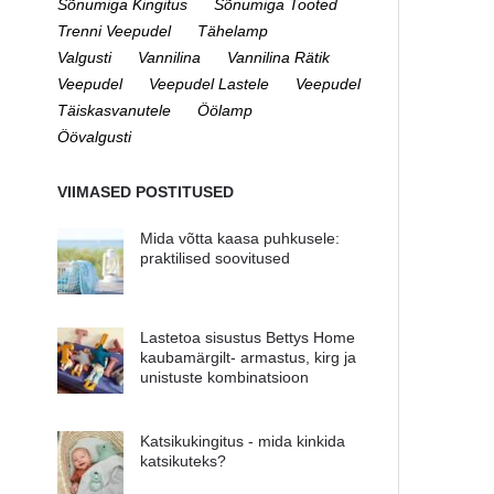
Sõnumiga Kingitus
Sõnumiga Tooted
Trenni Veepudel
Tähelamp
Valgusti
Vannilina
Vannilina Rätik
Veepudel
Veepudel Lastele
Veepudel
Täiskasvanutele
Öölamp
Öövalgusti
VIIMASED POSTITUSED
Mida võtta kaasa puhkusele:
praktilised soovitused
Lastetoa sisustus Bettys Home
kaubamärgilt- armastus, kirg ja
unistuste kombinatsioon
Katsikukingitus - mida kinkida
katsikuteks?