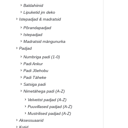
Baldahiinid
Lipuketid jm deko
Istepadjad & madratsid
Põrandapadjad
Istepadjad
Madratsid mängunurka
Padjad
Numbriga padi (1-0)
Padi Ankur
Padi Jõehobu
Padi Täheke
Satsiga padi
Nimetähega padi (A-Z)
Velvetist padjad (A-Z)
Puuvillased padjad (A-Z)
Mustrilised padjad (A-Z)
Aksessuaarid
Kotid