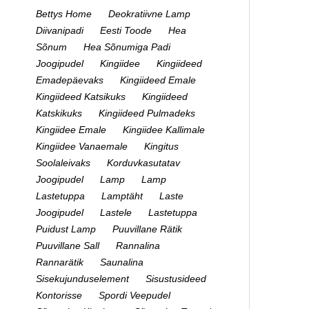
Bettys Home
Deokratiivne Lamp
Diivanipadi
Eesti Toode
Hea
Sõnum
Hea Sõnumiga Padi
Joogipudel
Kingiidee
Kingiideed
Emadepäevaks
Kingiideed Emale
Kingiideed Katsikuks
Kingiideed
Katskikuks
Kingiideed Pulmadeks
Kingiidee Emale
Kingiidee Kallimale
Kingiidee Vanaemale
Kingitus
Soolaleivaks
Korduvkasutatav
Joogipudel
Lamp
Lamp
Lastetuppa
Lamptäht
Laste
Joogipudel
Lastele
Lastetuppa
Puidust Lamp
Puuvillane Rätik
Puuvillane Sall
Rannalina
Rannarätik
Saunalina
Sisekujunduselement
Sisustusideed
Kontorisse
Spordi Veepudel