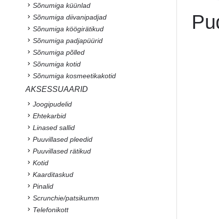
Sõnumiga küünlad
Pu
Sõnumiga diivanipadjad
Sõnumiga köögirätikud
Sõnumiga padjapüürid
Sõnumiga põlled
Sõnumiga kotid
Sõnumiga kosmeetikakotid
AKSESSUAARID
Joogipudelid
Ehtekarbid
Linased sallid
Puuvillased pleedid
Puuvillased rätikud
Kotid
Kaarditaskud
Pinalid
Scrunchie/patsikumm
Telefonikott