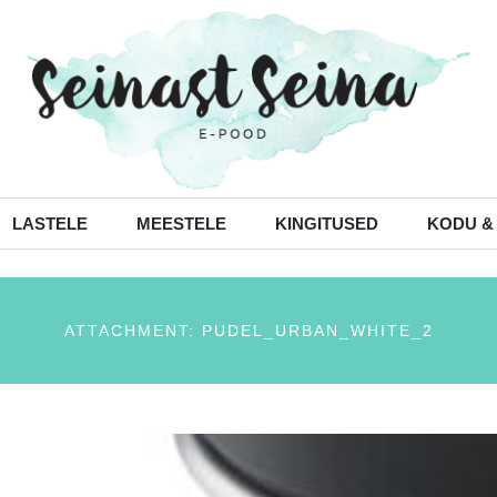
LASTELE
MEESTELE
KINGITUSED
KODU &
ATTACHMENT: PUDEL_URBAN_WHITE_2