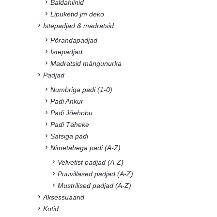
Baldahiinid
Lipuketid jm deko
Istepadjad & madratsid
Põrandapadjad
Istepadjad
Madratsid mängunurka
Padjad
Numbriga padi (1-0)
Padi Ankur
Padi Jõehobu
Padi Täheke
Satsiga padi
Nimetähega padi (A-Z)
Velvetist padjad (A-Z)
Puuvillased padjad (A-Z)
Mustrilised padjad (A-Z)
Aksessuaarid
Kotid