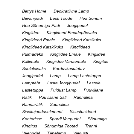
Bettys Home
Deokratiivne Lamp
Diivanipadi
Eesti Toode
Hea Sõnum
Hea Sõnumiga Padi
Joogipudel
Kingiidee
Kingiideed Emadepäevaks
Kingiideed Emale
Kingiideed Katsikuks
Kingiideed Katskikuks
Kingiideed
Pulmadeks
Kingiidee Emale
Kingiidee
Kallimale
Kingiidee Vanaemale
Kingitus
Soolaleivaks
Korduvkasutatav
Joogipudel
Lamp
Lamp Lastetuppa
Lamptäht
Laste Joogipudel
Lastele
Lastetuppa
Puidust Lamp
Puuvillane
Rätik
Puuvillane Sall
Rannalina
Rannarätik
Saunalina
Sisekujunduselement
Sisustusideed
Kontorisse
Spordi Veepudel
Sõnumiga
Kingitus
Sõnumiga Tooted
Trenni
Veepudel
Tähelamp
Valgusti