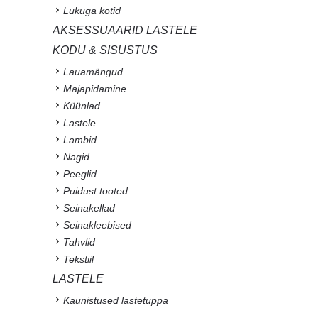
Lukuga kotid
AKSESSUAARID LASTELE
KODU & SISUSTUS
Lauamängud
Majapidamine
Küünlad
Lastele
Lambid
Nagid
Peeglid
Puidust tooted
Seinakellad
Seinakleebised
Tahvlid
Tekstiil
LASTELE
Kaunistused lastetuppa