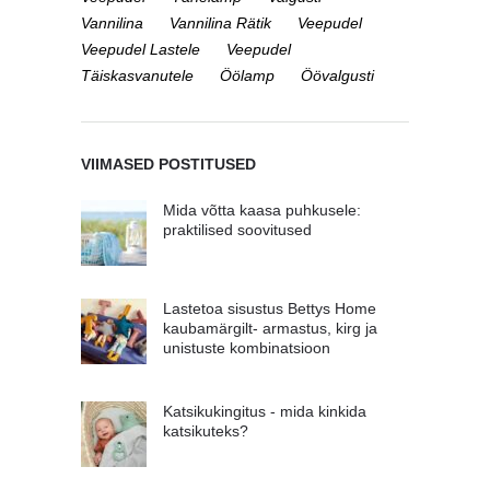
Vannilina
Vannilina Rätik
Veepudel
Veepudel Lastele
Veepudel
Täiskasvanutele
Öölamp
Öövalgusti
VIIMASED POSTITUSED
Mida võtta kaasa puhkusele:
praktilised soovitused
Lastetoa sisustus Bettys Home
kaubamärgilt- armastus, kirg ja
unistuste kombinatsioon
Katsikukingitus - mida kinkida
katsikuteks?