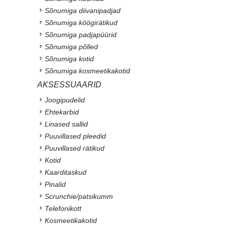
Sõnumiga diivanipadjad
Sõnumiga köögirätikud
Sõnumiga padjapüürid
Sõnumiga põlled
Sõnumiga kotid
Sõnumiga kosmeetikakotid
AKSESSUAARID
Joogipudelid
Ehtekarbid
Linased sallid
Puuvillased pleedid
Puuvillased rätikud
Kotid
Kaarditaskud
Pinalid
Scrunchie/patsikumm
Telefonikott
Kosmeetikakotid