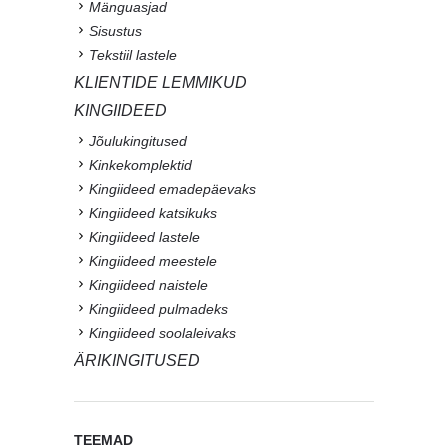
Mänguasjad
Sisustus
Tekstiil lastele
KLIENTIDE LEMMIKUD
KINGIIDEED
Jõulukingitused
Kinkekomplektid
Kingiideed emadepäevaks
Kingiideed katsikuks
Kingiideed lastele
Kingiideed meestele
Kingiideed naistele
Kingiideed pulmadeks
Kingiideed soolaleivaks
ÄRIKINGITUSED
TEEMAD