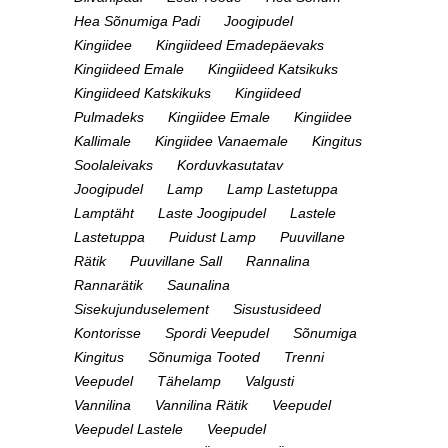
Hea Sõnumiga Padi
Joogipudel
Kingiidee
Kingiideed Emadepäevaks
Kingiideed Emale
Kingiideed Katsikuks
Kingiideed Katskikuks
Kingiideed
Pulmadeks
Kingiidee Emale
Kingiidee
Kallimale
Kingiidee Vanaemale
Kingitus
Soolaleivaks
Korduvkasutatav
Joogipudel
Lamp
Lamp Lastetuppa
Lamptäht
Laste Joogipudel
Lastele
Lastetuppa
Puidust Lamp
Puuvillane
Rätik
Puuvillane Sall
Rannalina
Rannarätik
Saunalina
Sisekujunduselement
Sisustusideed
Kontorisse
Spordi Veepudel
Sõnumiga
Kingitus
Sõnumiga Tooted
Trenni
Veepudel
Tähelamp
Valgusti
Vannilina
Vannilina Rätik
Veepudel
Veepudel Lastele
Veepudel