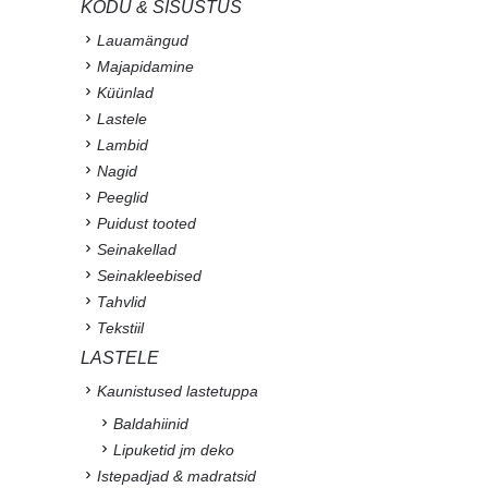
KODU & SISUSTUS
Lauamängud
Majapidamine
Küünlad
Lastele
Lambid
Nagid
Peeglid
Puidust tooted
Seinakellad
Seinakleebised
Tahvlid
Tekstiil
LASTELE
Kaunistused lastetuppa
Baldahiinid
Lipuketid jm deko
Istepadjad & madratsid