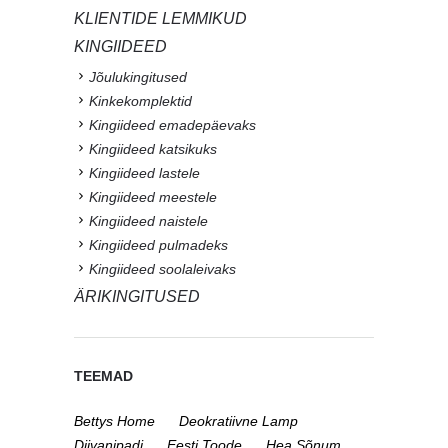
KLIENTIDE LEMMIKUD
KINGIIDEED
Jõulukingitused
Kinkekomplektid
Kingiideed emadepäevaks
Kingiideed katsikuks
Kingiideed lastele
Kingiideed meestele
Kingiideed naistele
Kingiideed pulmadeks
Kingiideed soolaleivaks
ÄRIKINGITUSED
TEEMAD
Bettys Home
Deokratiivne Lamp
Diivanipadi
Eesti Toode
Hea Sõnum