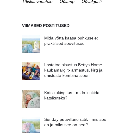
Täiskasvanutele
Öölamp
Öövalgusti
VIIMASED POSTITUSED
Mida võtta kaasa puhkusele:
praktilised soovitused
Lastetoa sisustus Bettys Home
kaubamärgilt- armastus, kirg ja
unistuste kombinatsioon
Katsikukingitus - mida kinkida
katsikuteks?
Sunday puuvillane rätik - mis see
on ja miks see on hea?