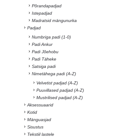
Põrandapadjad
Istepadjad
Madratsid mängunurka
Padjad
Numbriga padi (1-0)
Padi Ankur
Padi Jõehobu
Padi Täheke
Satsiga padi
Nimetähega padi (A-Z)
Velvetist padjad (A-Z)
Puuvillased padjad (A-Z)
Mustrilised padjad (A-Z)
Aksessuaarid
Kotid
Mänguasjad
Sisustus
Tekstiil lastele