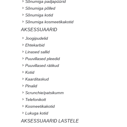
Sõnumiga padjapüürid
Sõnumiga põlled
Sõnumiga kotid
Sõnumiga kosmeetikakotid
AKSESSUAARID
Joogipudelid
Ehtekarbid
Linased sallid
Puuvillased pleedid
Puuvillased rätikud
Kotid
Kaarditaskud
Pinalid
Scrunchie/patsikumm
Telefonikott
Kosmeetikakotid
Lukuga kotid
AKSESSUAARID LASTELE