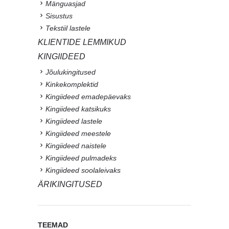
Mänguasjad
Sisustus
Tekstiil lastele
KLIENTIDE LEMMIKUD
KINGIIDEED
Jõulukingitused
Kinkekomplektid
Kingiideed emadepäevaks
Kingiideed katsikuks
Kingiideed lastele
Kingiideed meestele
Kingiideed naistele
Kingiideed pulmadeks
Kingiideed soolaleivaks
ÄRIKINGITUSED
TEEMAD