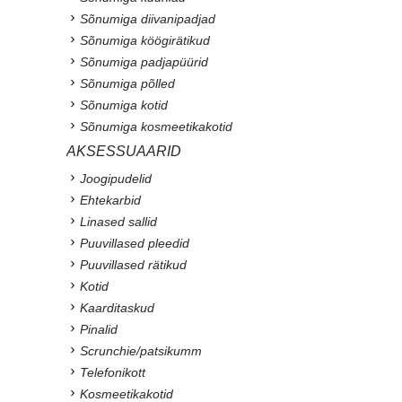
Sõnumiga diivanipadjad
Sõnumiga köögirätikud
Sõnumiga padjapüürid
Sõnumiga põlled
Sõnumiga kotid
Sõnumiga kosmeetikakotid
AKSESSUAARID
Joogipudelid
Ehtekarbid
Linased sallid
Puuvillased pleedid
Puuvillased rätikud
Kotid
Kaarditaskud
Pinalid
Scrunchie/patsikumm
Telefonikott
Kosmeetikakotid