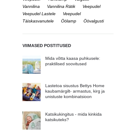
Vannilina
Vannilina Rätik
Veepudel
Veepudel Lastele
Veepudel
Täiskasvanutele
Öölamp
Öövalgusti
VIIMASED POSTITUSED
Mida võtta kaasa puhkusele:
praktilised soovitused
Lastetoa sisustus Bettys Home
kaubamärgilt- armastus, kirg ja
unistuste kombinatsioon
Katsikukingitus - mida kinkida
katsikuteks?