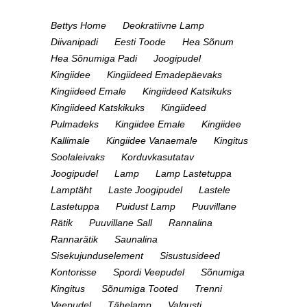
Bettys Home
Deokratiivne Lamp
Diivanipadi
Eesti Toode
Hea Sõnum
Hea Sõnumiga Padi
Joogipudel
Kingiidee
Kingiideed Emadepäevaks
Kingiideed Emale
Kingiideed Katsikuks
Kingiideed Katskikuks
Kingiideed
Pulmadeks
Kingiidee Emale
Kingiidee
Kallimale
Kingiidee Vanaemale
Kingitus
Soolaleivaks
Korduvkasutatav
Joogipudel
Lamp
Lamp Lastetuppa
Lamptäht
Laste Joogipudel
Lastele
Lastetuppa
Puidust Lamp
Puuvillane
Rätik
Puuvillane Sall
Rannalina
Rannarätik
Saunalina
Sisekujunduselement
Sisustusideed
Kontorisse
Spordi Veepudel
Sõnumiga
Kingitus
Sõnumiga Tooted
Trenni
Veepudel
Tähelamp
Valgusti