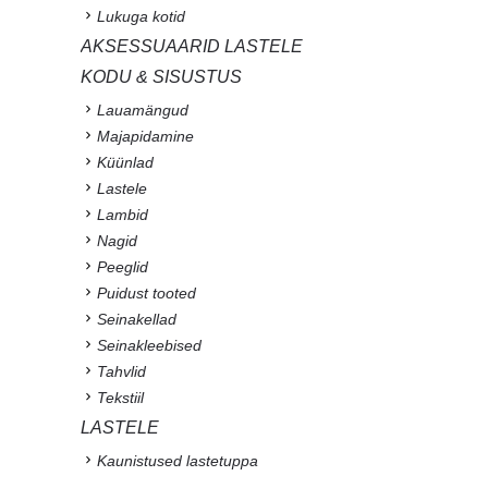
Lukuga kotid
AKSESSUAARID LASTELE
KODU & SISUSTUS
Lauamängud
Majapidamine
Küünlad
Lastele
Lambid
Nagid
Peeglid
Puidust tooted
Seinakellad
Seinakleebised
Tahvlid
Tekstiil
LASTELE
Kaunistused lastetuppa