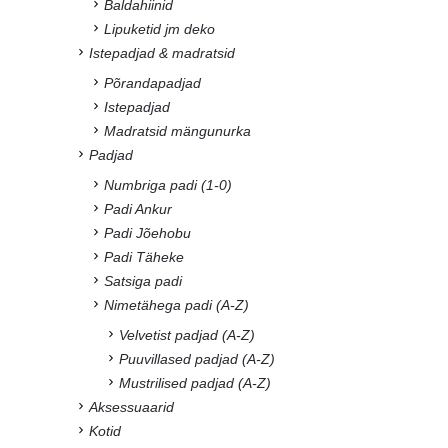
Baldahiinid
Lipuketid jm deko
Istepadjad & madratsid
Põrandapadjad
Istepadjad
Madratsid mängunurka
Padjad
Numbriga padi (1-0)
Padi Ankur
Padi Jõehobu
Padi Täheke
Satsiga padi
Nimetähega padi (A-Z)
Velvetist padjad (A-Z)
Puuvillased padjad (A-Z)
Mustrilised padjad (A-Z)
Aksessuaarid
Kotid