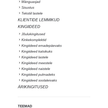
Mänguasjad
Sisustus
Tekstiil lastele
KLIENTIDE LEMMIKUD
KINGIIDEED
Jõulukingitused
Kinkekomplektid
Kingiideed emadepäevaks
Kingiideed katsikuks
Kingiideed lastele
Kingiideed meestele
Kingiideed naistele
Kingiideed pulmadeks
Kingiideed soolaleivaks
ÄRIKINGITUSED
TEEMAD