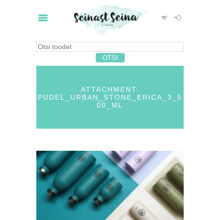
ATTACHMENT:
PUDEL_URBAN_STONE_ERICA_3_5
00_ML