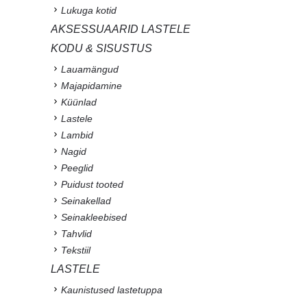
Lukuga kotid
AKSESSUAARID LASTELE
KODU & SISUSTUS
Lauamängud
Majapidamine
Küünlad
Lastele
Lambid
Nagid
Peeglid
Puidust tooted
Seinakellad
Seinakleebised
Tahvlid
Tekstiil
LASTELE
Kaunistused lastetuppa