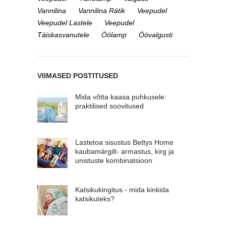
Vannilina
Vannilina Rätik
Veepudel
Veepudel Lastele
Veepudel
Täiskasvanutele
Öölamp
Öövalgusti
VIIMASED POSTITUSED
Mida võtta kaasa puhkusele:
praktilised soovitused
Lastetoa sisustus Bettys Home
kaubamärgilt- armastus, kirg ja
unistuste kombinatsioon
Katsikukingitus - mida kinkida
katsikuteks?