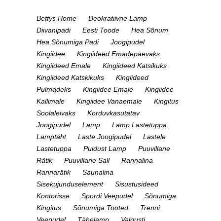
Bettys Home
Deokratiivne Lamp
Diivanipadi
Eesti Toode
Hea Sõnum
Hea Sõnumiga Padi
Joogipudel
Kingiidee
Kingiideed Emadepäevaks
Kingiideed Emale
Kingiideed Katsikuks
Kingiideed Katskikuks
Kingiideed
Pulmadeks
Kingiidee Emale
Kingiidee
Kallimale
Kingiidee Vanaemale
Kingitus
Soolaleivaks
Korduvkasutatav
Joogipudel
Lamp
Lamp Lastetuppa
Lamptäht
Laste Joogipudel
Lastele
Lastetuppa
Puidust Lamp
Puuvillane
Rätik
Puuvillane Sall
Rannalina
Rannarätik
Saunalina
Sisekujunduselement
Sisustusideed
Kontorisse
Spordi Veepudel
Sõnumiga
Kingitus
Sõnumiga Tooted
Trenni
Veepudel
Tähelamp
Valgusti