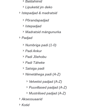
Baldahiinid
Lipuketid jm deko
Istepadjad & madratsid
Põrandapadjad
Istepadjad
Madratsid mängunurka
Padjad
Numbriga padi (1-0)
Padi Ankur
Padi Jõehobu
Padi Täheke
Satsiga padi
Nimetähega padi (A-Z)
Velvetist padjad (A-Z)
Puuvillased padjad (A-Z)
Mustrilised padjad (A-Z)
Aksessuaarid
Kotid