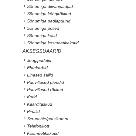
Sõnumiga diivanipadjad
Sõnumiga köögirätikud
Sõnumiga padjapüürid
Sõnumiga põlled
Sõnumiga kotid
Sõnumiga kosmeetikakotid
AKSESSUAARID
Joogipudelid
Ehtekarbid
Linased sallid
Puuvillased pleedid
Puuvillased rätikud
Kotid
Kaarditaskud
Pinalid
Scrunchie/patsikumm
Telefonikott
Kosmeetikakotid