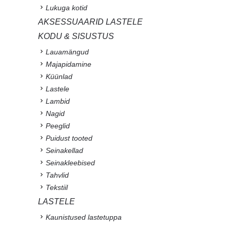
Lukuga kotid
AKSESSUAARID LASTELE
KODU & SISUSTUS
Lauamängud
Majapidamine
Küünlad
Lastele
Lambid
Nagid
Peeglid
Puidust tooted
Seinakellad
Seinakleebised
Tahvlid
Tekstiil
LASTELE
Kaunistused lastetuppa