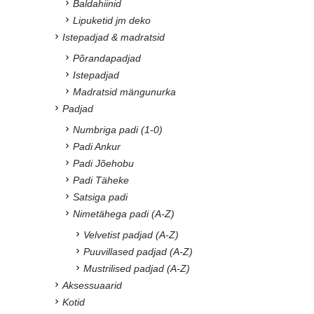
Baldahiinid
Lipuketid jm deko
Istepadjad & madratsid
Põrandapadjad
Istepadjad
Madratsid mängunurka
Padjad
Numbriga padi (1-0)
Padi Ankur
Padi Jõehobu
Padi Täheke
Satsiga padi
Nimetähega padi (A-Z)
Velvetist padjad (A-Z)
Puuvillased padjad (A-Z)
Mustrilised padjad (A-Z)
Aksessuaarid
Kotid