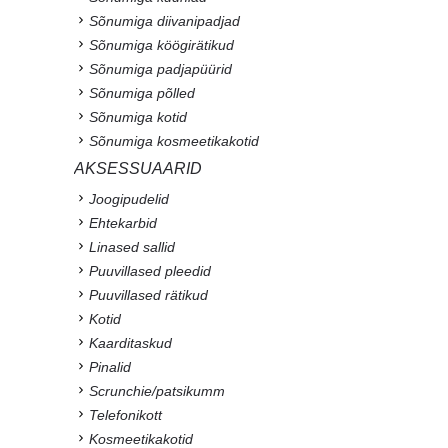
Sõnumiga diivanipadjad
Sõnumiga köögirätikud
Sõnumiga padjapüürid
Sõnumiga põlled
Sõnumiga kotid
Sõnumiga kosmeetikakotid
AKSESSUAARID
Joogipudelid
Ehtekarbid
Linased sallid
Puuvillased pleedid
Puuvillased rätikud
Kotid
Kaarditaskud
Pinalid
Scrunchie/patsikumm
Telefonikott
Kosmeetikakotid