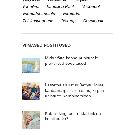
Vannilina
Vannilina Rätik
Veepudel
Veepudel Lastele
Veepudel
Täiskasvanutele
Öölamp
Öövalgusti
VIIMASED POSTITUSED
Mida võtta kaasa puhkusele:
praktilised soovitused
Lastetoa sisustus Bettys Home
kaubamärgilt- armastus, kirg ja
unistuste kombinatsioon
Katsikukingitus - mida kinkida
katsikuteks?