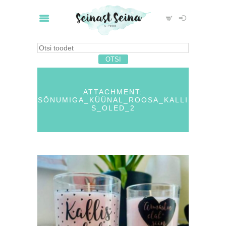
ATTACHMENT:
SÕNUMIGA_KÜÜNAL_ROOSA_KALLI
S_OLED_2