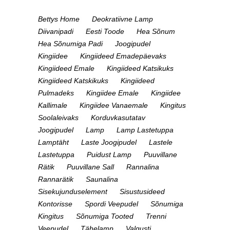
Bettys Home
Deokratiivne Lamp
Diivanipadi
Eesti Toode
Hea Sõnum
Hea Sõnumiga Padi
Joogipudel
Kingiidee
Kingiideed Emadepäevaks
Kingiideed Emale
Kingiideed Katsikuks
Kingiideed Katskikuks
Kingiideed
Pulmadeks
Kingiidee Emale
Kingiidee
Kallimale
Kingiidee Vanaemale
Kingitus
Soolaleivaks
Korduvkasutatav
Joogipudel
Lamp
Lamp Lastetuppa
Lamptäht
Laste Joogipudel
Lastele
Lastetuppa
Puidust Lamp
Puuvillane
Rätik
Puuvillane Sall
Rannalina
Rannarätik
Saunalina
Sisekujunduselement
Sisustusideed
Kontorisse
Spordi Veepudel
Sõnumiga
Kingitus
Sõnumiga Tooted
Trenni
Veepudel
Tähelamp
Valgusti