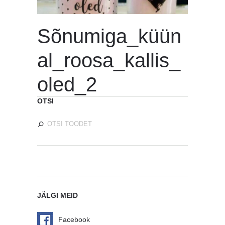
Sõnumiga_küün
al_roosa_kallis_
oled_2
OTSI
JÄLGI MEID
Facebook