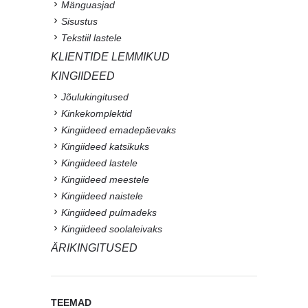
Mänguasjad
Sisustus
Tekstiil lastele
KLIENTIDE LEMMIKUD
KINGIIDEED
Jõulukingitused
Kinkekomplektid
Kingiideed emadepäevaks
Kingiideed katsikuks
Kingiideed lastele
Kingiideed meestele
Kingiideed naistele
Kingiideed pulmadeks
Kingiideed soolaleivaks
ÄRIKINGITUSED
TEEMAD