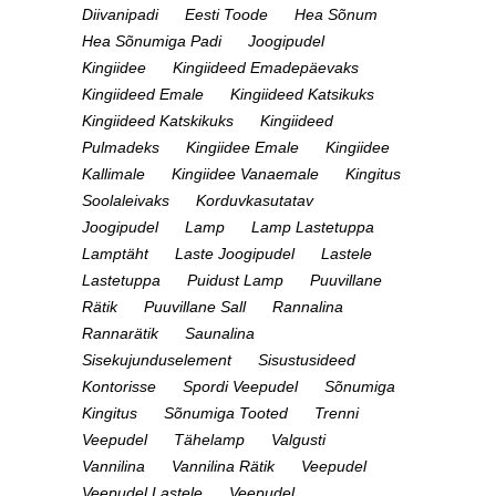
Diivanipadi
Eesti Toode
Hea Sõnum
Hea Sõnumiga Padi
Joogipudel
Kingiidee
Kingiideed Emadepäevaks
Kingiideed Emale
Kingiideed Katsikuks
Kingiideed Katskikuks
Kingiideed
Pulmadeks
Kingiidee Emale
Kingiidee
Kallimale
Kingiidee Vanaemale
Kingitus
Soolaleivaks
Korduvkasutatav
Joogipudel
Lamp
Lamp Lastetuppa
Lamptäht
Laste Joogipudel
Lastele
Lastetuppa
Puidust Lamp
Puuvillane
Rätik
Puuvillane Sall
Rannalina
Rannarätik
Saunalina
Sisekujunduselement
Sisustusideed
Kontorisse
Spordi Veepudel
Sõnumiga
Kingitus
Sõnumiga Tooted
Trenni
Veepudel
Tähelamp
Valgusti
Vannilina
Vannilina Rätik
Veepudel
Veepudel Lastele
Veepudel