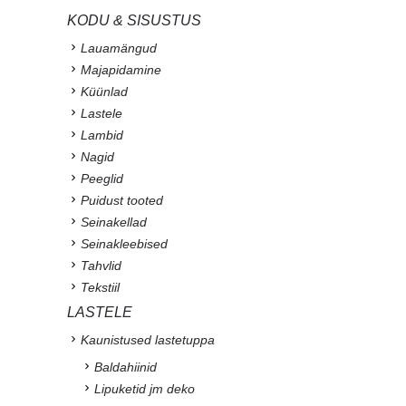
KODU & SISUSTUS
Lauamängud
Majapidamine
Küünlad
Lastele
Lambid
Nagid
Peeglid
Puidust tooted
Seinakellad
Seinakleebised
Tahvlid
Tekstiil
LASTELE
Kaunistused lastetuppa
Baldahiinid
Lipuketid jm deko