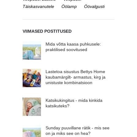
Täiskasvanutele
Öölamp
Öövalgusti
VIIMASED POSTITUSED
Mida võtta kaasa puhkusele:
praktilised soovitused
Lastetoa sisustus Bettys Home
kaubamärgilt- armastus, kirg ja
unistuste kombinatsioon
Katsikukingitus - mida kinkida
katsikuteks?
Sunday puuvillane rätik - mis see
on ja miks see on hea?