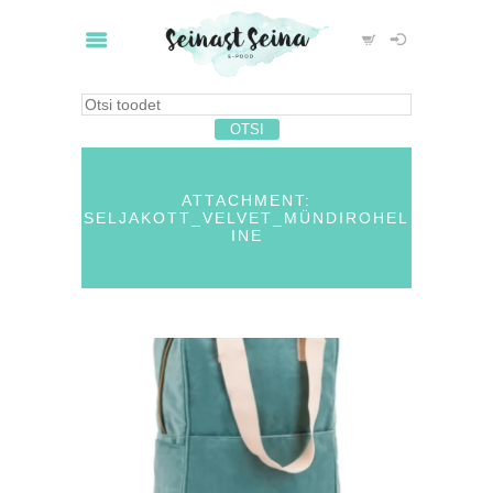
ATTACHMENT:
SELJAKOTT_VELVET_MÜNDIROHEL
INE