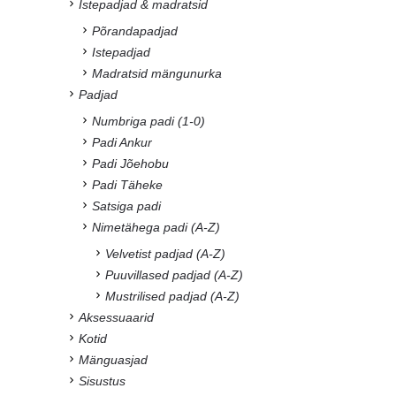
Istepadjad & madratsid
Põrandapadjad
Istepadjad
Madratsid mängunurka
Padjad
Numbriga padi (1-0)
Padi Ankur
Padi Jõehobu
Padi Täheke
Satsiga padi
Nimetähega padi (A-Z)
Velvetist padjad (A-Z)
Puuvillased padjad (A-Z)
Mustrilised padjad (A-Z)
Aksessuaarid
Kotid
Mänguasjad
Sisustus