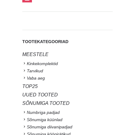
TOOTEKATEGOORIAD
MEESTELE
Kinkekomplektid
Tarvikud
Vaba aeg
TOP25
UUED TOOTED
SÕNUMIGA TOOTED
Numbriga padjad
Sõnumiga küünlad
Sõnumiga diivanipadjad
Sõnumiga köögirätikud