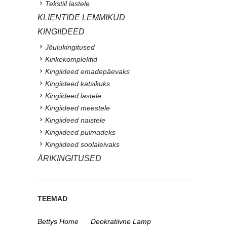
Tekstiil lastele
KLIENTIDE LEMMIKUD
KINGIIDEED
Jõulukingitused
Kinkekomplektid
Kingiideed emadepäevaks
Kingiideed katsikuks
Kingiideed lastele
Kingiideed meestele
Kingiideed naistele
Kingiideed pulmadeks
Kingiideed soolaleivaks
ÄRIKINGITUSED
TEEMAD
Bettys Home
Deokratiivne Lamp