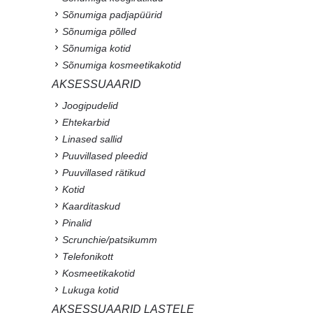
Sõnumiga padjapüürid
Sõnumiga põlled
Sõnumiga kotid
Sõnumiga kosmeetikakotid
AKSESSUAARID
Joogipudelid
Ehtekarbid
Linased sallid
Puuvillased pleedid
Puuvillased rätikud
Kotid
Kaarditaskud
Pinalid
Scrunchie/patsikumm
Telefonikott
Kosmeetikakotid
Lukuga kotid
AKSESSUAARID LASTELE