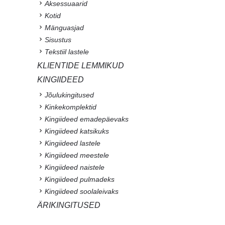
Aksessuaarid
Kotid
Mänguasjad
Sisustus
Tekstiil lastele
KLIENTIDE LEMMIKUD
KINGIIDEED
Jõulukingitused
Kinkekomplektid
Kingiideed emadepäevaks
Kingiideed katsikuks
Kingiideed lastele
Kingiideed meestele
Kingiideed naistele
Kingiideed pulmadeks
Kingiideed soolaleivaks
ÄRIKINGITUSED