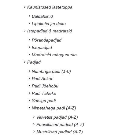
Kaunistused lastetuppa
Baldahiinid
Lipuketid jm deko
Istepadjad & madratsid
Põrandapadjad
Istepadjad
Madratsid mängunurka
Padjad
Numbriga padi (1-0)
Padi Ankur
Padi Jõehobu
Padi Täheke
Satsiga padi
Nimetähega padi (A-Z)
Velvetist padjad (A-Z)
Puuvillased padjad (A-Z)
Mustrilised padjad (A-Z)