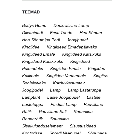
TEEMAD
Bettys Home
Deokratiivne Lamp
Diivanipadi
Eesti Toode
Hea Sõnum
Hea Sõnumiga Padi
Joogipudel
Kingiidee
Kingiideed Emadepäevaks
Kingiideed Emale
Kingiideed Katsikuks
Kingiideed Katskikuks
Kingiideed
Pulmadeks
Kingiidee Emale
Kingiidee
Kallimale
Kingiidee Vanaemale
Kingitus
Soolaleivaks
Korduvkasutatav
Joogipudel
Lamp
Lamp Lastetuppa
Lamptäht
Laste Joogipudel
Lastele
Lastetuppa
Puidust Lamp
Puuvillane
Rätik
Puuvillane Sall
Rannalina
Rannarätik
Saunalina
Sisekujunduselement
Sisustusideed
Kontorisse
Spordi Veepudel
Sõnumiga