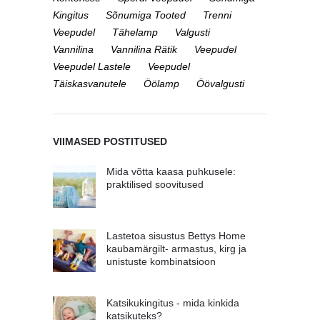
Kingitus
Sõnumiga Tooted
Trenni
Veepudel
Tähelamp
Valgusti
Vannilina
Vannilina Rätik
Veepudel
Veepudel Lastele
Veepudel
Täiskasvanutele
Öölamp
Öövalgusti
VIIMASED POSTITUSED
Mida võtta kaasa puhkusele:
praktilised soovitused
Lastetoa sisustus Bettys Home
kaubamärgilt- armastus, kirg ja
unistuste kombinatsioon
Katsikukingitus - mida kinkida
katsikuteks?