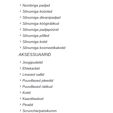
Numbriga padjad
Sõnumiga küünlad
Sõnumiga diivanipadjad
Sõnumiga köögirätikud
Sõnumiga padjapüürid
Sõnumiga põlled
Sõnumiga kotid
Sõnumiga kosmeetikakotid
AKSESSUAARID
Joogipudelid
Ehtekarbid
Linased sallid
Puuvillased pleedid
Puuvillased rätikud
Kotid
Kaarditaskud
Pinalid
Scrunchie/patsikumm