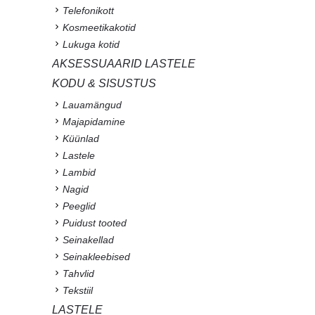
Telefonikott
Kosmeetikakotid
Lukuga kotid
AKSESSUAARID LASTELE
KODU & SISUSTUS
Lauamängud
Majapidamine
Küünlad
Lastele
Lambid
Nagid
Peeglid
Puidust tooted
Seinakellad
Seinakleebised
Tahvlid
Tekstiil
LASTELE