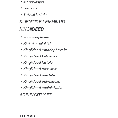
Mänguasjad
Sisustus
Tekstiil lastele
KLIENTIDE LEMMIKUD
KINGIIDEED
Jõulukingitused
Kinkekomplektid
Kingiideed emadepäevaks
Kingiideed katsikuks
Kingiideed lastele
Kingiideed meestele
Kingiideed naistele
Kingiideed pulmadeks
Kingiideed soolaleivaks
ÄRIKINGITUSED
TEEMAD