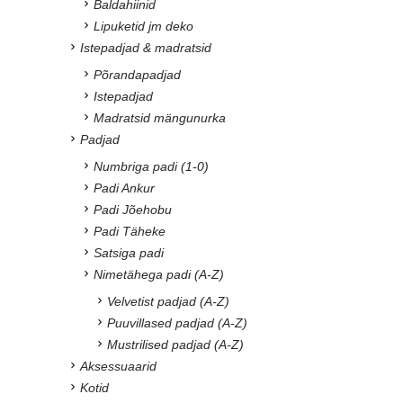
Baldahiinid
Lipuketid jm deko
Istepadjad & madratsid
Põrandapadjad
Istepadjad
Madratsid mängunurka
Padjad
Numbriga padi (1-0)
Padi Ankur
Padi Jõehobu
Padi Täheke
Satsiga padi
Nimetähega padi (A-Z)
Velvetist padjad (A-Z)
Puuvillased padjad (A-Z)
Mustrilised padjad (A-Z)
Aksessuaarid
Kotid