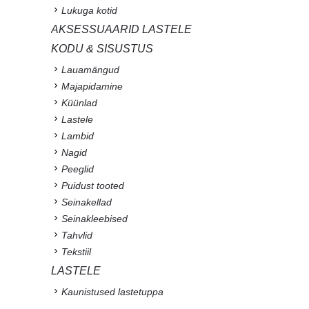
Lukuga kotid
AKSESSUAARID LASTELE
KODU & SISUSTUS
Lauamängud
Majapidamine
Küünlad
Lastele
Lambid
Nagid
Peeglid
Puidust tooted
Seinakellad
Seinakleebised
Tahvlid
Tekstiil
LASTELE
Kaunistused lastetuppa