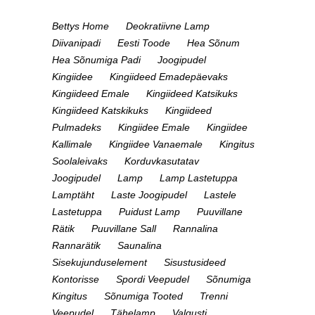
Bettys Home
Deokratiivne Lamp
Diivanipadi
Eesti Toode
Hea Sõnum
Hea Sõnumiga Padi
Joogipudel
Kingiidee
Kingiideed Emadepäevaks
Kingiideed Emale
Kingiideed Katsikuks
Kingiideed Katskikuks
Kingiideed
Pulmadeks
Kingiidee Emale
Kingiidee
Kallimale
Kingiidee Vanaemale
Kingitus
Soolaleivaks
Korduvkasutatav
Joogipudel
Lamp
Lamp Lastetuppa
Lamptäht
Laste Joogipudel
Lastele
Lastetuppa
Puidust Lamp
Puuvillane
Rätik
Puuvillane Sall
Rannalina
Rannarätik
Saunalina
Sisekujunduselement
Sisustusideed
Kontorisse
Spordi Veepudel
Sõnumiga
Kingitus
Sõnumiga Tooted
Trenni
Veepudel
Tähelamp
Valgusti