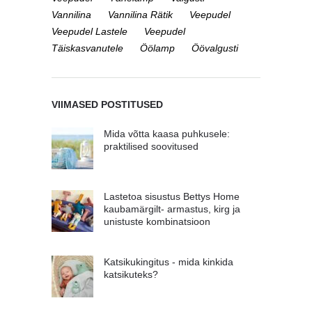
Vannilina
Vannilina Rätik
Veepudel
Veepudel Lastele
Veepudel
Täiskasvanutele
Öölamp
Öövalgusti
VIIMASED POSTITUSED
Mida võtta kaasa puhkusele:
praktilised soovitused
Lastetoa sisustus Bettys Home
kaubamärgilt- armastus, kirg ja
unistuste kombinatsioon
Katsikukingitus - mida kinkida
katsikuteks?