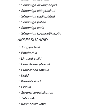
Sõnumiga diivanipadjad
Sõnumiga köögirätikud
Sõnumiga padjapüürid
Sõnumiga põlled
Sõnumiga kotid
Sõnumiga kosmeetikakotid
AKSESSUAARID
Joogipudelid
Ehtekarbid
Linased sallid
Puuvillased pleedid
Puuvillased rätikud
Kotid
Kaarditaskud
Pinalid
Scrunchie/patsikumm
Telefonikott
Kosmeetikakotid