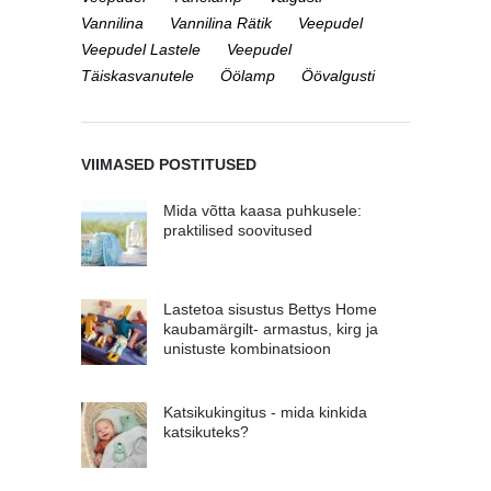
Vannilina
Vannilina Rätik
Veepudel
Veepudel Lastele
Veepudel
Täiskasvanutele
Öölamp
Öövalgusti
VIIMASED POSTITUSED
Mida võtta kaasa puhkusele:
praktilised soovitused
Lastetoa sisustus Bettys Home
kaubamärgilt- armastus, kirg ja
unistuste kombinatsioon
Katsikukingitus - mida kinkida
katsikuteks?