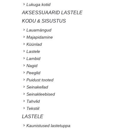
Lukuga kotid
AKSESSUAARID LASTELE
KODU & SISUSTUS
Lauamängud
Majapidamine
Küünlad
Lastele
Lambid
Nagid
Peeglid
Puidust tooted
Seinakellad
Seinakleebised
Tahvlid
Tekstiil
LASTELE
Kaunistused lastetuppa