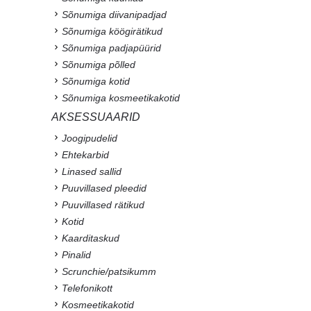
Sõnumiga diivanipadjad
Sõnumiga köögirätikud
Sõnumiga padjapüürid
Sõnumiga põlled
Sõnumiga kotid
Sõnumiga kosmeetikakotid
AKSESSUAARID
Joogipudelid
Ehtekarbid
Linased sallid
Puuvillased pleedid
Puuvillased rätikud
Kotid
Kaarditaskud
Pinalid
Scrunchie/patsikumm
Telefonikott
Kosmeetikakotid