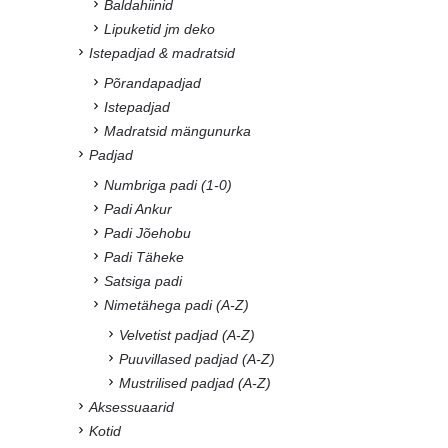
Baldahiinid
Lipuketid jm deko
Istepadjad & madratsid
Põrandapadjad
Istepadjad
Madratsid mängunurka
Padjad
Numbriga padi (1-0)
Padi Ankur
Padi Jõehobu
Padi Täheke
Satsiga padi
Nimetähega padi (A-Z)
Velvetist padjad (A-Z)
Puuvillased padjad (A-Z)
Mustrilised padjad (A-Z)
Aksessuaarid
Kotid