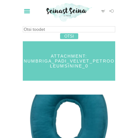
ATTACHMENT:
NUMBRIGA_PADI_VELVET_PETROO
LEUMSININE_0