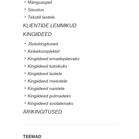
Mänguasjad
Sisustus
Tekstiil lastele
KLIENTIDE LEMMIKUD
KINGIIDEED
Jõulukingitused
Kinkekomplektid
Kingiideed emadepäevaks
Kingiideed katsikuks
Kingiideed lastele
Kingiideed meestele
Kingiideed naistele
Kingiideed pulmadeks
Kingiideed soolaleivaks
ÄRIKINGITUSED
TEEMAD