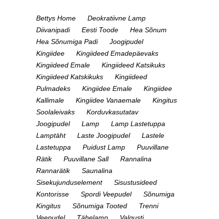
Bettys Home
Deokratiivne Lamp
Diivanipadi
Eesti Toode
Hea Sõnum
Hea Sõnumiga Padi
Joogipudel
Kingiidee
Kingiideed Emadepäevaks
Kingiideed Emale
Kingiideed Katsikuks
Kingiideed Katskikuks
Kingiideed
Pulmadeks
Kingiidee Emale
Kingiidee
Kallimale
Kingiidee Vanaemale
Kingitus
Soolaleivaks
Korduvkasutatav
Joogipudel
Lamp
Lamp Lastetuppa
Lamptäht
Laste Joogipudel
Lastele
Lastetuppa
Puidust Lamp
Puuvillane
Rätik
Puuvillane Sall
Rannalina
Rannarätik
Saunalina
Sisekujunduselement
Sisustusideed
Kontorisse
Spordi Veepudel
Sõnumiga
Kingitus
Sõnumiga Tooted
Trenni
Veepudel
Tähelamp
Valgusti