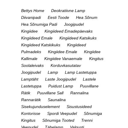
Bettys Home
Deokratiivne Lamp
Diivanipadi
Eesti Toode
Hea Sõnum
Hea Sõnumiga Padi
Joogipudel
Kingiidee
Kingiideed Emadepäevaks
Kingiideed Emale
Kingiideed Katsikuks
Kingiideed Katskikuks
Kingiideed
Pulmadeks
Kingiidee Emale
Kingiidee
Kallimale
Kingiidee Vanaemale
Kingitus
Soolaleivaks
Korduvkasutatav
Joogipudel
Lamp
Lamp Lastetuppa
Lamptäht
Laste Joogipudel
Lastele
Lastetuppa
Puidust Lamp
Puuvillane
Rätik
Puuvillane Sall
Rannalina
Rannarätik
Saunalina
Sisekujunduselement
Sisustusideed
Kontorisse
Spordi Veepudel
Sõnumiga
Kingitus
Sõnumiga Tooted
Trenni
Veepudel
Tähelamp
Valgusti