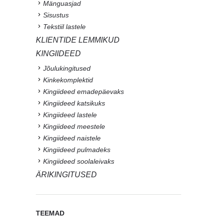
Mänguasjad
Sisustus
Tekstiil lastele
KLIENTIDE LEMMIKUD
KINGIIDEED
Jõulukingitused
Kinkekomplektid
Kingiideed emadepäevaks
Kingiideed katsikuks
Kingiideed lastele
Kingiideed meestele
Kingiideed naistele
Kingiideed pulmadeks
Kingiideed soolaleivaks
ÄRIKINGITUSED
TEEMAD