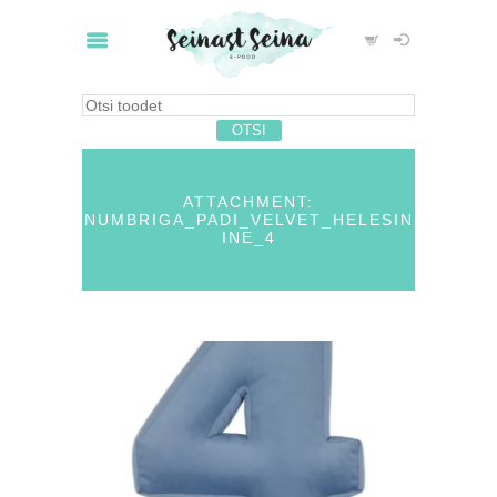
ATTACHMENT:
NUMBRIGA_PADI_VELVET_HELESIN
INE_4