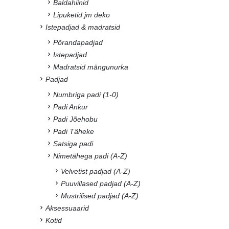
Baldahiinid
Lipuketid jm deko
Istepadjad & madratsid
Põrandapadjad
Istepadjad
Madratsid mängunurka
Padjad
Numbriga padi (1-0)
Padi Ankur
Padi Jõehobu
Padi Täheke
Satsiga padi
Nimetähega padi (A-Z)
Velvetist padjad (A-Z)
Puuvillased padjad (A-Z)
Mustrilised padjad (A-Z)
Aksessuaarid
Kotid