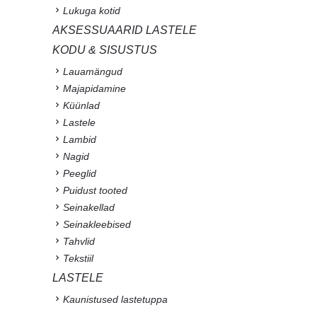
Lukuga kotid
AKSESSUAARID LASTELE
KODU & SISUSTUS
Lauamängud
Majapidamine
Küünlad
Lastele
Lambid
Nagid
Peeglid
Puidust tooted
Seinakellad
Seinakleebised
Tahvlid
Tekstiil
LASTELE
Kaunistused lastetuppa