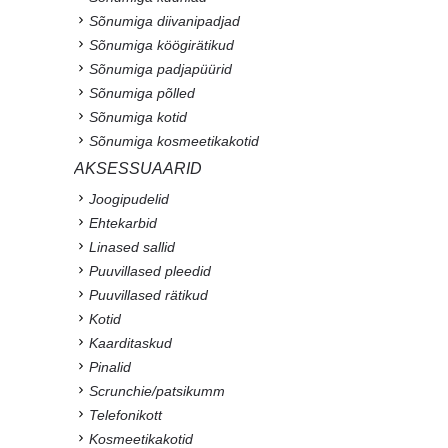
Sõnumiga diivanipadjad
Sõnumiga köögirätikud
Sõnumiga padjapüürid
Sõnumiga põlled
Sõnumiga kotid
Sõnumiga kosmeetikakotid
AKSESSUAARID
Joogipudelid
Ehtekarbid
Linased sallid
Puuvillased pleedid
Puuvillased rätikud
Kotid
Kaarditaskud
Pinalid
Scrunchie/patsikumm
Telefonikott
Kosmeetikakotid