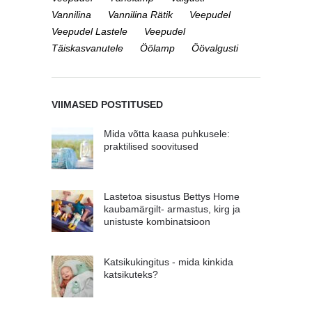
Vannilina
Vannilina Rätik
Veepudel
Veepudel Lastele
Veepudel
Täiskasvanutele
Öölamp
Öövalgusti
VIIMASED POSTITUSED
Mida võtta kaasa puhkusele:
praktilised soovitused
Lastetoa sisustus Bettys Home
kaubamärgilt- armastus, kirg ja
unistuste kombinatsioon
Katsikukingitus - mida kinkida
katsikuteks?