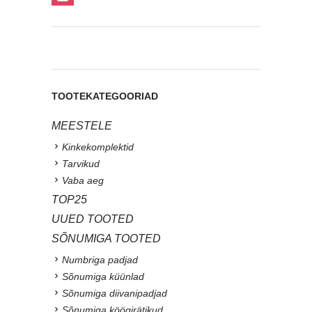
TOOTEKATEGOORIAD
MEESTELE
Kinkekomplektid
Tarvikud
Vaba aeg
TOP25
UUED TOOTED
SÕNUMIGA TOOTED
Numbriga padjad
Sõnumiga küünlad
Sõnumiga diivanipadjad
Sõnumiga köögirätikud