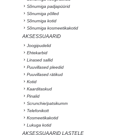
Sõnumiga padjapüürid
Sõnumiga põlled
Sõnumiga kotid
Sõnumiga kosmeetikakotid
AKSESSUAARID
Joogipudelid
Ehtekarbid
Linased sallid
Puuvillased pleedid
Puuvillased rätikud
Kotid
Kaarditaskud
Pinalid
Scrunchie/patsikumm
Telefonikott
Kosmeetikakotid
Lukuga kotid
AKSESSUAARID LASTELE