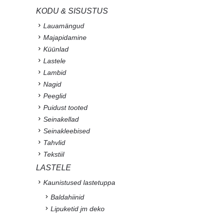
KODU & SISUSTUS
Lauamängud
Majapidamine
Küünlad
Lastele
Lambid
Nagid
Peeglid
Puidust tooted
Seinakellad
Seinakleebised
Tahvlid
Tekstiil
LASTELE
Kaunistused lastetuppa
Baldahiinid
Lipuketid jm deko