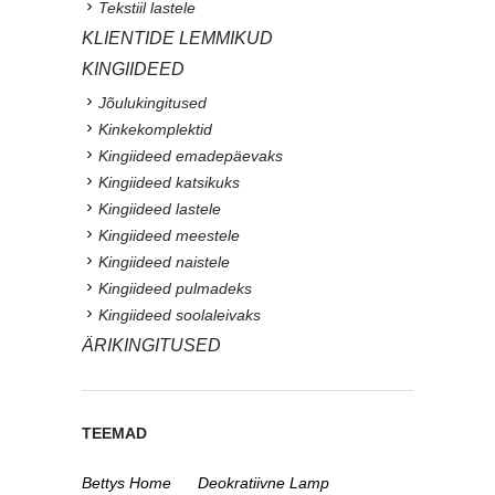
Tekstiil lastele
KLIENTIDE LEMMIKUD
KINGIIDEED
Jõulukingitused
Kinkekomplektid
Kingiideed emadepäevaks
Kingiideed katsikuks
Kingiideed lastele
Kingiideed meestele
Kingiideed naistele
Kingiideed pulmadeks
Kingiideed soolaleivaks
ÄRIKINGITUSED
TEEMAD
Bettys Home
Deokratiivne Lamp