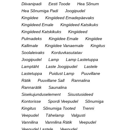
Diivanipadi
Eesti Toode
Hea Sõnum
Hea Sõnumiga Padi
Joogipudel
Kingiidee
Kingiideed Emadepäevaks
Kingiideed Emale
Kingiideed Katsikuks
Kingiideed Katskikuks
Kingiideed
Pulmadeks
Kingiidee Emale
Kingiidee
Kallimale
Kingiidee Vanaemale
Kingitus
Soolaleivaks
Korduvkasutatav
Joogipudel
Lamp
Lamp Lastetuppa
Lamptäht
Laste Joogipudel
Lastele
Lastetuppa
Puidust Lamp
Puuvillane
Rätik
Puuvillane Sall
Rannalina
Rannarätik
Saunalina
Sisekujunduselement
Sisustusideed
Kontorisse
Spordi Veepudel
Sõnumiga
Kingitus
Sõnumiga Tooted
Trenni
Veepudel
Tähelamp
Valgusti
Vannilina
Vannilina Rätik
Veepudel
Veepudel Lastele
Veepudel