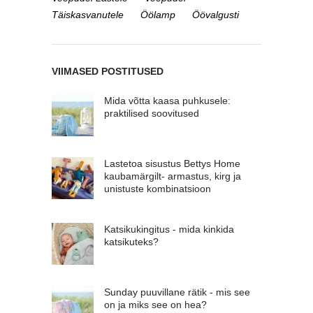
Täiskasvanutele
Öölamp
Öövalgusti
VIIMASED POSTITUSED
Mida võtta kaasa puhkusele:
praktilised soovitused
Lastetoa sisustus Bettys Home
kaubamärgilt- armastus, kirg ja
unistuste kombinatsioon
Katsikukingitus - mida kinkida
katsikuteks?
Sunday puuvillane rätik - mis see
on ja miks see on hea?