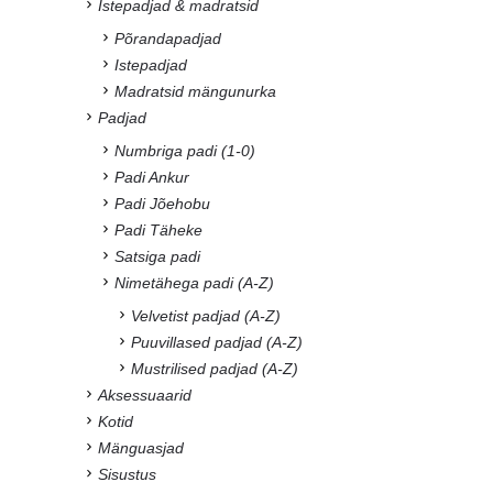
Istepadjad & madratsid
Põrandapadjad
Istepadjad
Madratsid mängunurka
Padjad
Numbriga padi (1-0)
Padi Ankur
Padi Jõehobu
Padi Täheke
Satsiga padi
Nimetähega padi (A-Z)
Velvetist padjad (A-Z)
Puuvillased padjad (A-Z)
Mustrilised padjad (A-Z)
Aksessuaarid
Kotid
Mänguasjad
Sisustus