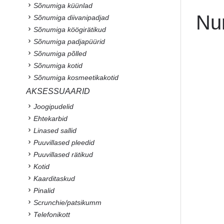
Sõnumiga küünlad
Nu
Sõnumiga diivanipadjad
Sõnumiga köögirätikud
Sõnumiga padjapüürid
Sõnumiga põlled
Sõnumiga kotid
Sõnumiga kosmeetikakotid
AKSESSUAARID
Joogipudelid
Ehtekarbid
Linased sallid
Puuvillased pleedid
Puuvillased rätikud
Kotid
Kaarditaskud
Pinalid
Scrunchie/patsikumm
Telefonikott