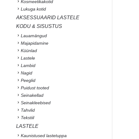
Kosmeetikakotid
Lukuga kotid
AKSESSUAARID LASTELE
KODU & SISUSTUS
Lauamängud
Majapidamine
Küünlad
Lastele
Lambid
Nagid
Peeglid
Puidust tooted
Seinakellad
Seinakleebised
Tahvlid
Tekstiil
LASTELE
Kaunistused lastetuppa