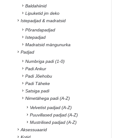
Baldahiinid
Lipuketid jm deko
Istepadjad & madratsid
Põrandapadjad
Istepadjad
Madratsid mängunurka
Padjad
Numbriga padi (1-0)
Padi Ankur
Padi Jõehobu
Padi Täheke
Satsiga padi
Nimetähega padi (A-Z)
Velvetist padjad (A-Z)
Puuvillased padjad (A-Z)
Mustrilised padjad (A-Z)
Aksessuaarid
Kotid