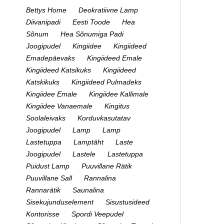
Bettys Home
Deokratiivne Lamp
Diivanipadi
Eesti Toode
Hea
Sõnum
Hea Sõnumiga Padi
Joogipudel
Kingiidee
Kingiideed
Emadepäevaks
Kingiideed Emale
Kingiideed Katsikuks
Kingiideed
Katskikuks
Kingiideed Pulmadeks
Kingiidee Emale
Kingiidee Kallimale
Kingiidee Vanaemale
Kingitus
Soolaleivaks
Korduvkasutatav
Joogipudel
Lamp
Lamp
Lastetuppa
Lamptäht
Laste
Joogipudel
Lastele
Lastetuppa
Puidust Lamp
Puuvillane Rätik
Puuvillane Sall
Rannalina
Rannarätik
Saunalina
Sisekujunduselement
Sisustusideed
Kontorisse
Spordi Veepudel