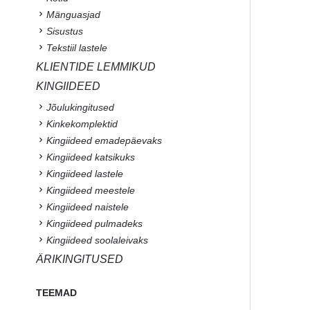
Mänguasjad
Sisustus
Tekstiil lastele
KLIENTIDE LEMMIKUD
KINGIIDEED
Jõulukingitused
Kinkekomplektid
Kingiideed emadepäevaks
Kingiideed katsikuks
Kingiideed lastele
Kingiideed meestele
Kingiideed naistele
Kingiideed pulmadeks
Kingiideed soolaleivaks
ÄRIKINGITUSED
TEEMAD