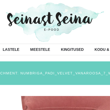
LASTELE
MEESTELE
KINGITUSED
KODU &
ACHMENT: NUMBRIGA_PADI_VELVET_VANAROOSA_7_