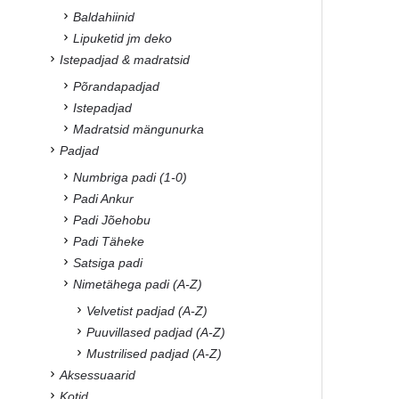
Baldahiinid
Lipuketid jm deko
Istepadjad & madratsid
Põrandapadjad
Istepadjad
Madratsid mängunurka
Padjad
Numbriga padi (1-0)
Padi Ankur
Padi Jõehobu
Padi Täheke
Satsiga padi
Nimetähega padi (A-Z)
Velvetist padjad (A-Z)
Puuvillased padjad (A-Z)
Mustrilised padjad (A-Z)
Aksessuaarid
Kotid