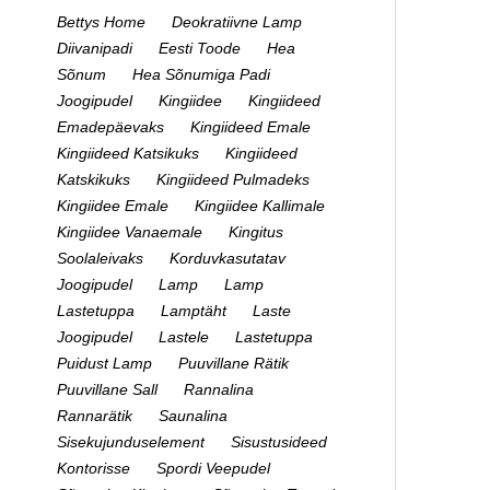
Bettys Home
Deokratiivne Lamp
Diivanipadi
Eesti Toode
Hea
Sõnum
Hea Sõnumiga Padi
Joogipudel
Kingiidee
Kingiideed
Emadepäevaks
Kingiideed Emale
Kingiideed Katsikuks
Kingiideed
Katskikuks
Kingiideed Pulmadeks
Kingiidee Emale
Kingiidee Kallimale
Kingiidee Vanaemale
Kingitus
Soolaleivaks
Korduvkasutatav
Joogipudel
Lamp
Lamp
Lastetuppa
Lamptäht
Laste
Joogipudel
Lastele
Lastetuppa
Puidust Lamp
Puuvillane Rätik
Puuvillane Sall
Rannalina
Rannarätik
Saunalina
Sisekujunduselement
Sisustusideed
Kontorisse
Spordi Veepudel