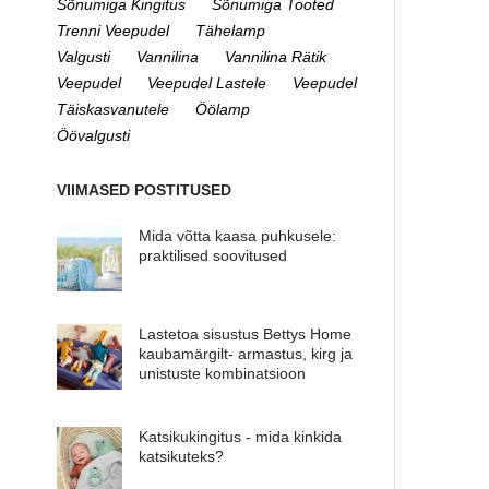
Sõnumiga Kingitus
Sõnumiga Tooted
Trenni Veepudel
Tähelamp
Valgusti
Vannilina
Vannilina Rätik
Veepudel
Veepudel Lastele
Veepudel
Täiskasvanutele
Öölamp
Öövalgusti
VIIMASED POSTITUSED
Mida võtta kaasa puhkusele:
praktilised soovitused
Lastetoa sisustus Bettys Home
kaubamärgilt- armastus, kirg ja
unistuste kombinatsioon
Katsikukingitus - mida kinkida
katsikuteks?