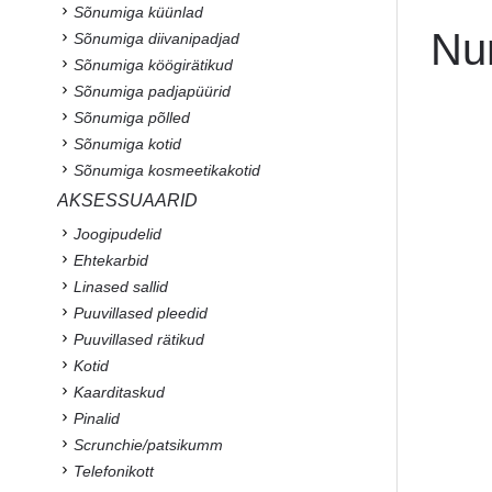
Sõnumiga küünlad
Nu
Sõnumiga diivanipadjad
Sõnumiga köögirätikud
Sõnumiga padjapüürid
Sõnumiga põlled
Sõnumiga kotid
Sõnumiga kosmeetikakotid
AKSESSUAARID
Joogipudelid
Ehtekarbid
Linased sallid
Puuvillased pleedid
Puuvillased rätikud
Kotid
Kaarditaskud
Pinalid
Scrunchie/patsikumm
Telefonikott