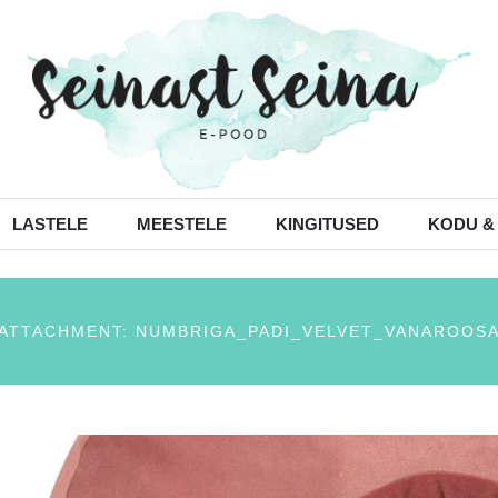
LASTELE
MEESTELE
KINGITUSED
KODU &
ATTACHMENT: NUMBRIGA_PADI_VELVET_VANAROOS