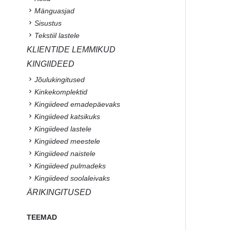
Mänguasjad
Sisustus
Tekstiil lastele
KLIENTIDE LEMMIKUD
KINGIIDEED
Jõulukingitused
Kinkekomplektid
Kingiideed emadepäevaks
Kingiideed katsikuks
Kingiideed lastele
Kingiideed meestele
Kingiideed naistele
Kingiideed pulmadeks
Kingiideed soolaleivaks
ÄRIKINGITUSED
TEEMAD