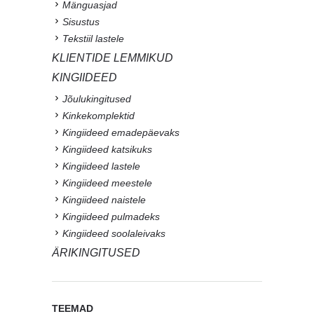
Mänguasjad
Sisustus
Tekstiil lastele
KLIENTIDE LEMMIKUD
KINGIIDEED
Jõulukingitused
Kinkekomplektid
Kingiideed emadepäevaks
Kingiideed katsikuks
Kingiideed lastele
Kingiideed meestele
Kingiideed naistele
Kingiideed pulmadeks
Kingiideed soolaleivaks
ÄRIKINGITUSED
TEEMAD