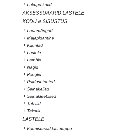
Lukuga kotid
AKSESSUAARID LASTELE
KODU & SISUSTUS
Lauamängud
Majapidamine
Küünlad
Lastele
Lambid
Nagid
Peeglid
Puidust tooted
Seinakellad
Seinakleebised
Tahvlid
Tekstiil
LASTELE
Kaunistused lastetuppa