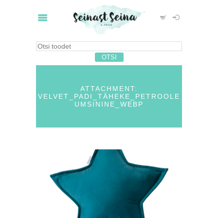
ATTACHMENT:
VELVET_PADI_TÄHEKE_PETROOLE
UMSININE_WEBP