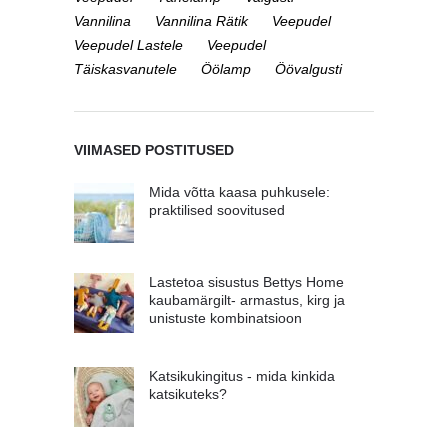
Vannilina
Vannilina Rätik
Veepudel
Veepudel Lastele
Veepudel
Täiskasvanutele
Öölamp
Öövalgusti
VIIMASED POSTITUSED
Mida võtta kaasa puhkusele:
praktilised soovitused
Lastetoa sisustus Bettys Home
kaubamärgilt- armastus, kirg ja
unistuste kombinatsioon
Katsikukingitus - mida kinkida
katsikuteks?