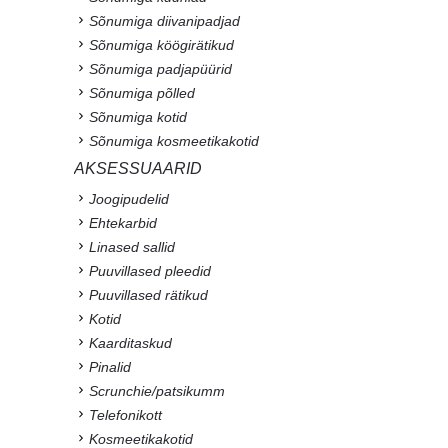
Sõnumiga diivanipadjad
Sõnumiga köögirätikud
Sõnumiga padjapüürid
Sõnumiga põlled
Sõnumiga kotid
Sõnumiga kosmeetikakotid
AKSESSUAARID
Joogipudelid
Ehtekarbid
Linased sallid
Puuvillased pleedid
Puuvillased rätikud
Kotid
Kaarditaskud
Pinalid
Scrunchie/patsikumm
Telefonikott
Kosmeetikakotid