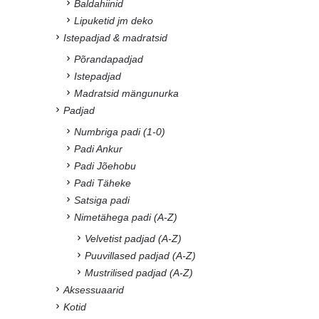
Baldahiinid
Lipuketid jm deko
Istepadjad & madratsid
Põrandapadjad
Istepadjad
Madratsid mängunurka
Padjad
Numbriga padi (1-0)
Padi Ankur
Padi Jõehobu
Padi Täheke
Satsiga padi
Nimetähega padi (A-Z)
Velvetist padjad (A-Z)
Puuvillased padjad (A-Z)
Mustrilised padjad (A-Z)
Aksessuaarid
Kotid