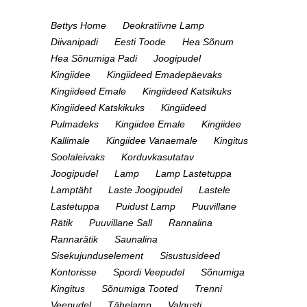
Bettys Home
Deokratiivne Lamp
Diivanipadi
Eesti Toode
Hea Sõnum
Hea Sõnumiga Padi
Joogipudel
Kingiidee
Kingiideed Emadepäevaks
Kingiideed Emale
Kingiideed Katsikuks
Kingiideed Katskikuks
Kingiideed
Pulmadeks
Kingiidee Emale
Kingiidee
Kallimale
Kingiidee Vanaemale
Kingitus
Soolaleivaks
Korduvkasutatav
Joogipudel
Lamp
Lamp Lastetuppa
Lamptäht
Laste Joogipudel
Lastele
Lastetuppa
Puidust Lamp
Puuvillane
Rätik
Puuvillane Sall
Rannalina
Rannarätik
Saunalina
Sisekujunduselement
Sisustusideed
Kontorisse
Spordi Veepudel
Sõnumiga
Kingitus
Sõnumiga Tooted
Trenni
Veepudel
Tähelamp
Valgusti