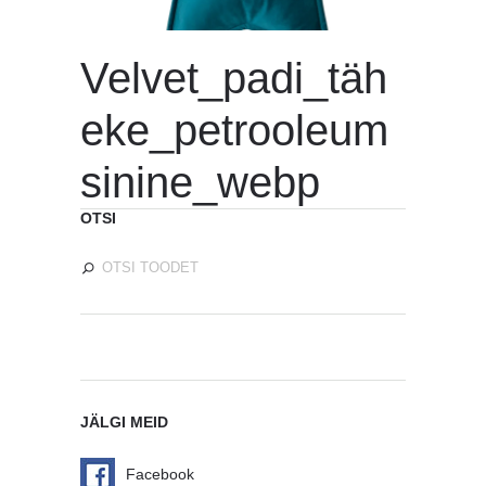
Velvet_padi_täh
eke_petrooleum
sinine_webp
OTSI
JÄLGI MEID
Facebook