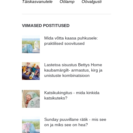
Täiskasvanutele
Öölamp
Öövalgusti
VIIMASED POSTITUSED
Mida võtta kaasa puhkusele:
praktilised soovitused
Lastetoa sisustus Bettys Home
kaubamärgilt- armastus, kirg ja
unistuste kombinatsioon
Katsikukingitus - mida kinkida
katsikuteks?
Sunday puuvillane rätik - mis see
on ja miks see on hea?