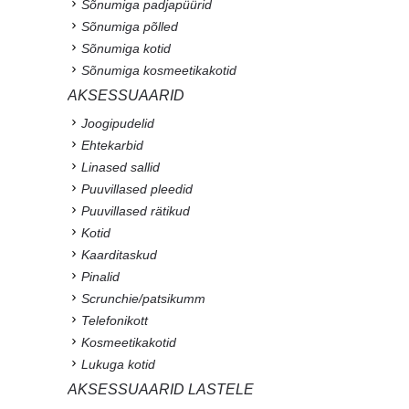
Sõnumiga padjapüürid
Sõnumiga põlled
Sõnumiga kotid
Sõnumiga kosmeetikakotid
AKSESSUAARID
Joogipudelid
Ehtekarbid
Linased sallid
Puuvillased pleedid
Puuvillased rätikud
Kotid
Kaarditaskud
Pinalid
Scrunchie/patsikumm
Telefonikott
Kosmeetikakotid
Lukuga kotid
AKSESSUAARID LASTELE