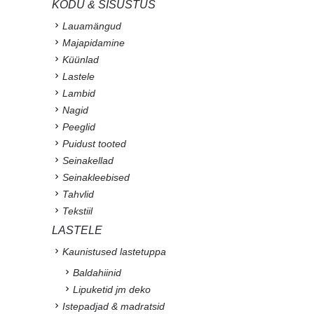
KODU & SISUSTUS
Lauamängud
Majapidamine
Küünlad
Lastele
Lambid
Nagid
Peeglid
Puidust tooted
Seinakellad
Seinakleebised
Tahvlid
Tekstiil
LASTELE
Kaunistused lastetuppa
Baldahiinid
Lipuketid jm deko
Istepadjad & madratsid