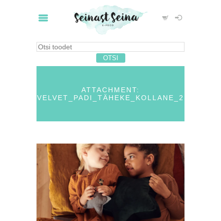
ATTACHMENT:
VELVET_PADI_TÄHEKE_KOLLANE_2