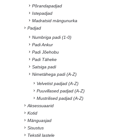
Põrandapadjad
Istepadjad
Madratsid mängunurka
Padjad
Numbriga padi (1-0)
Padi Ankur
Padi Jõehobu
Padi Täheke
Satsiga padi
Nimetähega padi (A-Z)
Velvetist padjad (A-Z)
Puuvillased padjad (A-Z)
Mustrilised padjad (A-Z)
Aksessuaarid
Kotid
Mänguasjad
Sisustus
Tekstiil lastele