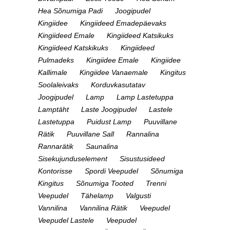
Hea Sõnumiga Padi
Joogipudel
Kingiidee
Kingiideed Emadepäevaks
Kingiideed Emale
Kingiideed Katsikuks
Kingiideed Katskikuks
Kingiideed
Pulmadeks
Kingiidee Emale
Kingiidee
Kallimale
Kingiidee Vanaemale
Kingitus
Soolaleivaks
Korduvkasutatav
Joogipudel
Lamp
Lamp Lastetuppa
Lamptäht
Laste Joogipudel
Lastele
Lastetuppa
Puidust Lamp
Puuvillane
Rätik
Puuvillane Sall
Rannalina
Rannarätik
Saunalina
Sisekujunduselement
Sisustusideed
Kontorisse
Spordi Veepudel
Sõnumiga
Kingitus
Sõnumiga Tooted
Trenni
Veepudel
Tähelamp
Valgusti
Vannilina
Vannilina Rätik
Veepudel
Veepudel Lastele
Veepudel