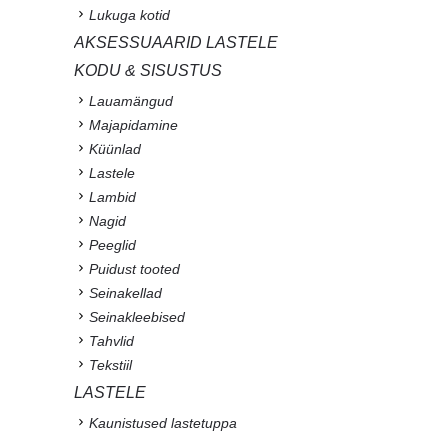
Lukuga kotid
AKSESSUAARID LASTELE
KODU & SISUSTUS
Lauamängud
Majapidamine
Küünlad
Lastele
Lambid
Nagid
Peeglid
Puidust tooted
Seinakellad
Seinakleebised
Tahvlid
Tekstiil
LASTELE
Kaunistused lastetuppa