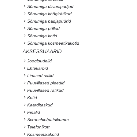
Sõnumiga diivanipadjad
Sõnumiga köögirätikud
Sõnumiga padjapüürid
Sõnumiga põlled
Sõnumiga kotid
Sõnumiga kosmeetikakotid
AKSESSUAARID
Joogipudelid
Ehtekarbid
Linased sallid
Puuvillased pleedid
Puuvillased rätikud
Kotid
Kaarditaskud
Pinalid
Scrunchie/patsikumm
Telefonikott
Kosmeetikakotid