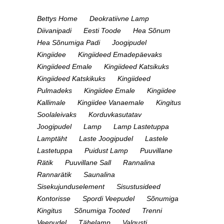
Bettys Home
Deokratiivne Lamp
Diivanipadi
Eesti Toode
Hea Sõnum
Hea Sõnumiga Padi
Joogipudel
Kingiidee
Kingiideed Emadepäevaks
Kingiideed Emale
Kingiideed Katsikuks
Kingiideed Katskikuks
Kingiideed
Pulmadeks
Kingiidee Emale
Kingiidee
Kallimale
Kingiidee Vanaemale
Kingitus
Soolaleivaks
Korduvkasutatav
Joogipudel
Lamp
Lamp Lastetuppa
Lamptäht
Laste Joogipudel
Lastele
Lastetuppa
Puidust Lamp
Puuvillane
Rätik
Puuvillane Sall
Rannalina
Rannarätik
Saunalina
Sisekujunduselement
Sisustusideed
Kontorisse
Spordi Veepudel
Sõnumiga
Kingitus
Sõnumiga Tooted
Trenni
Veepudel
Tähelamp
Valgusti