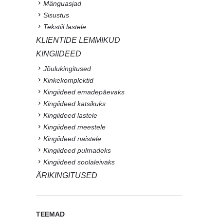
Mänguasjad
Sisustus
Tekstiil lastele
KLIENTIDE LEMMIKUD
KINGIIDEED
Jõulukingitused
Kinkekomplektid
Kingiideed emadepäevaks
Kingiideed katsikuks
Kingiideed lastele
Kingiideed meestele
Kingiideed naistele
Kingiideed pulmadeks
Kingiideed soolaleivaks
ÄRIKINGITUSED
TEEMAD