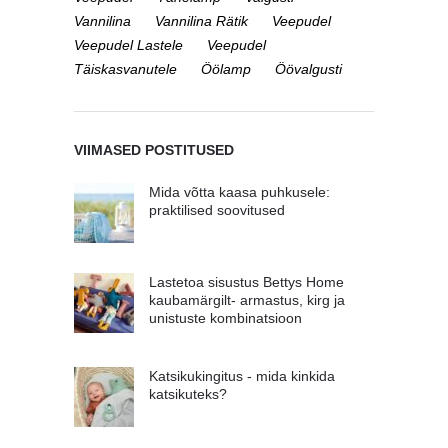
Vannilina
Vannilina Rätik
Veepudel
Veepudel Lastele
Veepudel
Täiskasvanutele
Öölamp
Öövalgusti
VIIMASED POSTITUSED
Mida võtta kaasa puhkusele:
praktilised soovitused
Lastetoa sisustus Bettys Home
kaubamärgilt- armastus, kirg ja
unistuste kombinatsioon
Katsikukingitus - mida kinkida
katsikuteks?