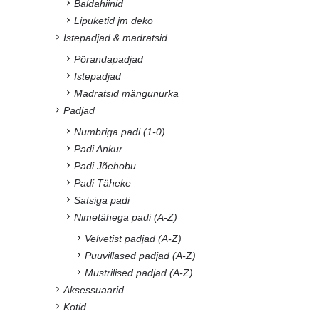
Baldahiinid
Lipuketid jm deko
Istepadjad & madratsid
Põrandapadjad
Istepadjad
Madratsid mängunurka
Padjad
Numbriga padi (1-0)
Padi Ankur
Padi Jõehobu
Padi Täheke
Satsiga padi
Nimetähega padi (A-Z)
Velvetist padjad (A-Z)
Puuvillased padjad (A-Z)
Mustrilised padjad (A-Z)
Aksessuaarid
Kotid