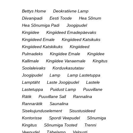
Bettys Home
Deokratiivne Lamp
Diivanipadi
Eesti Toode
Hea Sõnum
Hea Sõnumiga Padi
Joogipudel
Kingiidee
Kingiideed Emadepäevaks
Kingiideed Emale
Kingiideed Katsikuks
Kingiideed Katskikuks
Kingiideed
Pulmadeks
Kingiidee Emale
Kingiidee
Kallimale
Kingiidee Vanaemale
Kingitus
Soolaleivaks
Korduvkasutatav
Joogipudel
Lamp
Lamp Lastetuppa
Lamptäht
Laste Joogipudel
Lastele
Lastetuppa
Puidust Lamp
Puuvillane
Rätik
Puuvillane Sall
Rannalina
Rannarätik
Saunalina
Sisekujunduselement
Sisustusideed
Kontorisse
Spordi Veepudel
Sõnumiga
Kingitus
Sõnumiga Tooted
Trenni
Veepudel
Tähelamp
Valgusti