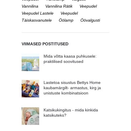
Vannilina
Vannilina Rätik
Veepudel
Veepudel Lastele
Veepudel
Täiskasvanutele
Öölamp
Öövalgusti
VIIMASED POSTITUSED
Mida võtta kaasa puhkusele:
praktilised soovitused
Lastetoa sisustus Bettys Home
kaubamärgilt- armastus, kirg ja
unistuste kombinatsioon
Katsikukingitus - mida kinkida
katsikuteks?