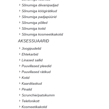
Sõnumiga diivanipadjad
Sõnumiga köögirätikud
Sõnumiga padjapüürid
Sõnumiga põlled
Sõnumiga kotid
Sõnumiga kosmeetikakotid
AKSESSUAARID
Joogipudelid
Ehtekarbid
Linased sallid
Puuvillased pleedid
Puuvillased rätikud
Kotid
Kaarditaskud
Pinalid
Scrunchie/patsikumm
Telefonikott
Kosmeetikakotid