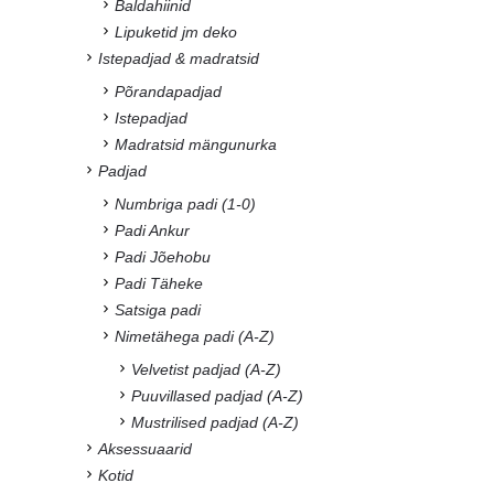
Baldahiinid
Lipuketid jm deko
Istepadjad & madratsid
Põrandapadjad
Istepadjad
Madratsid mängunurka
Padjad
Numbriga padi (1-0)
Padi Ankur
Padi Jõehobu
Padi Täheke
Satsiga padi
Nimetähega padi (A-Z)
Velvetist padjad (A-Z)
Puuvillased padjad (A-Z)
Mustrilised padjad (A-Z)
Aksessuaarid
Kotid