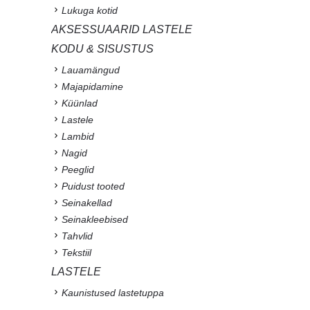
Lukuga kotid
AKSESSUAARID LASTELE
KODU & SISUSTUS
Lauamängud
Majapidamine
Küünlad
Lastele
Lambid
Nagid
Peeglid
Puidust tooted
Seinakellad
Seinakleebised
Tahvlid
Tekstiil
LASTELE
Kaunistused lastetuppa