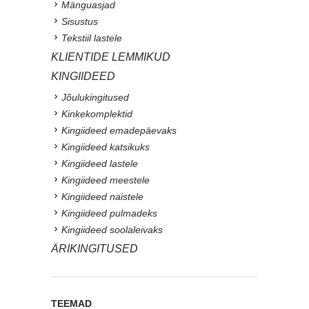
Mänguasjad
Sisustus
Tekstiil lastele
KLIENTIDE LEMMIKUD
KINGIIDEED
Jõulukingitused
Kinkekomplektid
Kingiideed emadepäevaks
Kingiideed katsikuks
Kingiideed lastele
Kingiideed meestele
Kingiideed naistele
Kingiideed pulmadeks
Kingiideed soolaleivaks
ÄRIKINGITUSED
TEEMAD