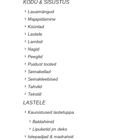
KODU & SISUSTUS
Lauamängud
Majapidamine
Küünlad
Lastele
Lambid
Nagid
Peeglid
Puidust tooted
Seinakellad
Seinakleebised
Tahvlid
Tekstiil
LASTELE
Kaunistused lastetuppa
Baldahiinid
Lipuketid jm deko
Istepadjad & madratsid