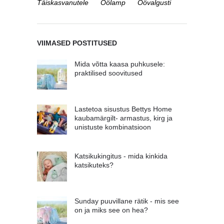
Täiskasvanutele
Öölamp
Öövalgusti
VIIMASED POSTITUSED
Mida võtta kaasa puhkusele:
praktilised soovitused
Lastetoa sisustus Bettys Home
kaubamärgilt- armastus, kirg ja
unistuste kombinatsioon
Katsikukingitus - mida kinkida
katsikuteks?
Sunday puuvillane rätik - mis see
on ja miks see on hea?