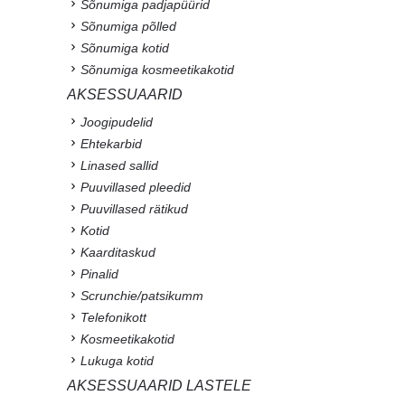
Sõnumiga padjapüürid
Sõnumiga põlled
Sõnumiga kotid
Sõnumiga kosmeetikakotid
AKSESSUAARID
Joogipudelid
Ehtekarbid
Linased sallid
Puuvillased pleedid
Puuvillased rätikud
Kotid
Kaarditaskud
Pinalid
Scrunchie/patsikumm
Telefonikott
Kosmeetikakotid
Lukuga kotid
AKSESSUAARID LASTELE