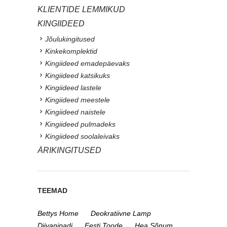
KLIENTIDE LEMMIKUD
KINGIIDEED
Jõulukingitused
Kinkekomplektid
Kingiideed emadepäevaks
Kingiideed katsikuks
Kingiideed lastele
Kingiideed meestele
Kingiideed naistele
Kingiideed pulmadeks
Kingiideed soolaleivaks
ÄRIKINGITUSED
TEEMAD
Bettys Home
Deokratiivne Lamp
Diivanipadi
Eesti Toode
Hea Sõnum