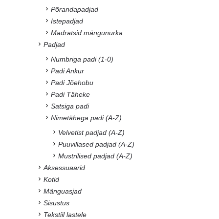
Põrandapadjad
Istepadjad
Madratsid mängunurka
Padjad
Numbriga padi (1-0)
Padi Ankur
Padi Jõehobu
Padi Täheke
Satsiga padi
Nimetähega padi (A-Z)
Velvetist padjad (A-Z)
Puuvillased padjad (A-Z)
Mustrilised padjad (A-Z)
Aksessuaarid
Kotid
Mänguasjad
Sisustus
Tekstiil lastele