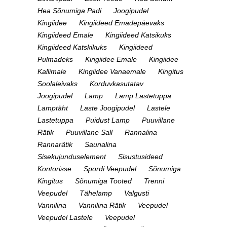
Hea Sõnumiga Padi
Joogipudel
Kingiidee
Kingiideed Emadepäevaks
Kingiideed Emale
Kingiideed Katsikuks
Kingiideed Katskikuks
Kingiideed
Pulmadeks
Kingiidee Emale
Kingiidee
Kallimale
Kingiidee Vanaemale
Kingitus
Soolaleivaks
Korduvkasutatav
Joogipudel
Lamp
Lamp Lastetuppa
Lamptäht
Laste Joogipudel
Lastele
Lastetuppa
Puidust Lamp
Puuvillane
Rätik
Puuvillane Sall
Rannalina
Rannarätik
Saunalina
Sisekujunduselement
Sisustusideed
Kontorisse
Spordi Veepudel
Sõnumiga
Kingitus
Sõnumiga Tooted
Trenni
Veepudel
Tähelamp
Valgusti
Vannilina
Vannilina Rätik
Veepudel
Veepudel Lastele
Veepudel