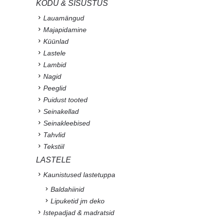
KODU & SISUSTUS
Lauamängud
Majapidamine
Küünlad
Lastele
Lambid
Nagid
Peeglid
Puidust tooted
Seinakellad
Seinakleebised
Tahvlid
Tekstiil
LASTELE
Kaunistused lastetuppa
Baldahiinid
Lipuketid jm deko
Istepadjad & madratsid