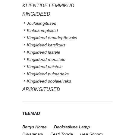
KLIENTIDE LEMMIKUD
KINGIIDEED
Jõulukingitused
Kinkekomplektid
Kingiideed emadepäevaks
Kingiideed katsikuks
Kingiideed lastele
Kingiideed meestele
Kingiideed naistele
Kingiideed pulmadeks
Kingiideed soolaleivaks
ÄRIKINGITUSED
TEEMAD
Bettys Home
Deokratiivne Lamp
Diivanipadi
Eesti Toode
Hea Sõnum