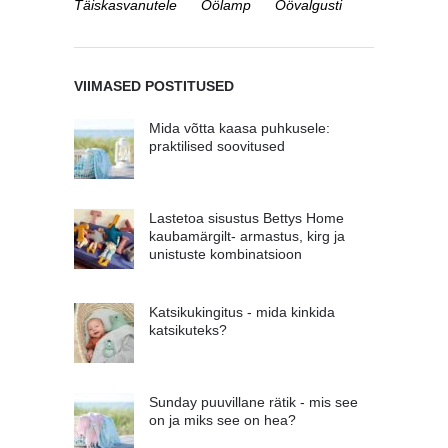
Täiskasvanutele
Öölamp
Öövalgusti
VIIMASED POSTITUSED
Mida võtta kaasa puhkusele:
praktilised soovitused
Lastetoa sisustus Bettys Home
kaubamärgilt- armastus, kirg ja
unistuste kombinatsioon
Katsikukingitus - mida kinkida
katsikuteks?
Sunday puuvillane rätik - mis see
on ja miks see on hea?