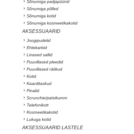
Sõnumiga padjapüürid
Sõnumiga põlled
Sõnumiga kotid
Sõnumiga kosmeetikakotid
AKSESSUAARID
Joogipudelid
Ehtekarbid
Linased sallid
Puuvillased pleedid
Puuvillased rätikud
Kotid
Kaarditaskud
Pinalid
Scrunchie/patsikumm
Telefonikott
Kosmeetikakotid
Lukuga kotid
AKSESSUAARID LASTELE