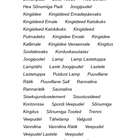
Hea Sõnumiga Padi
Joogipudel
Kingiidee
Kingiideed Emadepäevaks
Kingiideed Emale
Kingiideed Katsikuks
Kingiideed Katskikuks
Kingiideed
Pulmadeks
Kingiidee Emale
Kingiidee
Kallimale
Kingiidee Vanaemale
Kingitus
Soolaleivaks
Korduvkasutatav
Joogipudel
Lamp
Lamp Lastetuppa
Lamptäht
Laste Joogipudel
Lastele
Lastetuppa
Puidust Lamp
Puuvillane
Rätik
Puuvillane Sall
Rannalina
Rannarätik
Saunalina
Sisekujunduselement
Sisustusideed
Kontorisse
Spordi Veepudel
Sõnumiga
Kingitus
Sõnumiga Tooted
Trenni
Veepudel
Tähelamp
Valgusti
Vannilina
Vannilina Rätik
Veepudel
Veepudel Lastele
Veepudel