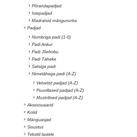
Põrandapadjad
Istepadjad
Madratsid mängunurka
Padjad
Numbriga padi (1-0)
Padi Ankur
Padi Jõehobu
Padi Täheke
Satsiga padi
Nimetähega padi (A-Z)
Velvetist padjad (A-Z)
Puuvillased padjad (A-Z)
Mustrilised padjad (A-Z)
Aksessuaarid
Kotid
Mänguasjad
Sisustus
Tekstiil lastele