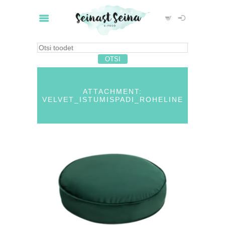
ATTACHMENT:
VELVET_ISTUMISPADI_ROHELINE