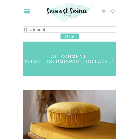
ATTACHMENT:
VELVET_ISTUMISPADI_KOLLANE_1