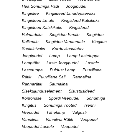
Hea Sõnumiga Padi
Joogipudel
Kingiidee
Kingiideed Emadepäevaks
Kingiideed Emale
Kingiideed Katsikuks
Kingiideed Katskikuks
Kingiideed
Pulmadeks
Kingiidee Emale
Kingiidee
Kallimale
Kingiidee Vanaemale
Kingitus
Soolaleivaks
Korduvkasutatav
Joogipudel
Lamp
Lamp Lastetuppa
Lamptäht
Laste Joogipudel
Lastele
Lastetuppa
Puidust Lamp
Puuvillane
Rätik
Puuvillane Sall
Rannalina
Rannarätik
Saunalina
Sisekujunduselement
Sisustusideed
Kontorisse
Spordi Veepudel
Sõnumiga
Kingitus
Sõnumiga Tooted
Trenni
Veepudel
Tähelamp
Valgusti
Vannilina
Vannilina Rätik
Veepudel
Veepudel Lastele
Veepudel