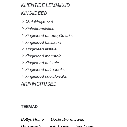
KLIENTIDE LEMMIKUD
KINGIIDEED
Jõulukingitused
Kinkekomplektid
Kingiideed emadepäevaks
Kingiideed katsikuks
Kingiideed lastele
Kingiideed meestele
Kingiideed naistele
Kingiideed pulmadeks
Kingiideed soolaleivaks
ÄRIKINGITUSED
TEEMAD
Bettys Home
Deokratiivne Lamp
Diivanipadi
Eesti Toode
Hea Sõnum