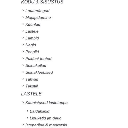
KODU & SISUSTUS
Lauamängud
Majapidamine
Küünlad
Lastele
Lambid
Nagid
Peeglid
Puidust tooted
Seinakellad
Seinakleebised
Tahvlid
Tekstiil
LASTELE
Kaunistused lastetuppa
Baldahiinid
Lipuketid jm deko
Istepadjad & madratsid