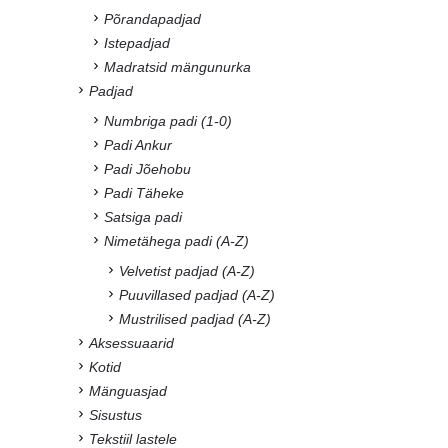
Põrandapadjad
Istepadjad
Madratsid mängunurka
Padjad
Numbriga padi (1-0)
Padi Ankur
Padi Jõehobu
Padi Täheke
Satsiga padi
Nimetähega padi (A-Z)
Velvetist padjad (A-Z)
Puuvillased padjad (A-Z)
Mustrilised padjad (A-Z)
Aksessuaarid
Kotid
Mänguasjad
Sisustus
Tekstiil lastele