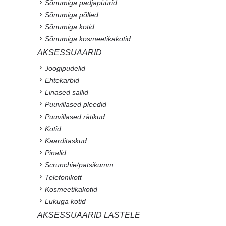
Sõnumiga padjapüürid
Sõnumiga põlled
Sõnumiga kotid
Sõnumiga kosmeetikakotid
AKSESSUAARID
Joogipudelid
Ehtekarbid
Linased sallid
Puuvillased pleedid
Puuvillased rätikud
Kotid
Kaarditaskud
Pinalid
Scrunchie/patsikumm
Telefonikott
Kosmeetikakotid
Lukuga kotid
AKSESSUAARID LASTELE