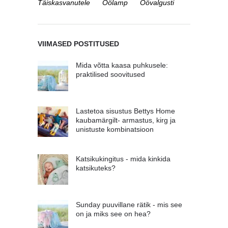
Täiskasvanutele
Öölamp
Öövalgusti
VIIMASED POSTITUSED
Mida võtta kaasa puhkusele:
praktilised soovitused
Lastetoa sisustus Bettys Home
kaubamärgilt- armastus, kirg ja
unistuste kombinatsioon
Katsikukingitus - mida kinkida
katsikuteks?
Sunday puuvillane rätik - mis see
on ja miks see on hea?