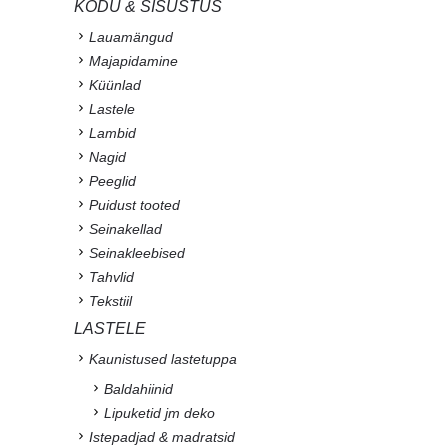
KODU & SISUSTUS
Lauamängud
Majapidamine
Küünlad
Lastele
Lambid
Nagid
Peeglid
Puidust tooted
Seinakellad
Seinakleebised
Tahvlid
Tekstiil
LASTELE
Kaunistused lastetuppa
Baldahiinid
Lipuketid jm deko
Istepadjad & madratsid