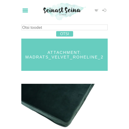
ATTACHMENT:
MADRATS_VELVET_ROHELINE_2