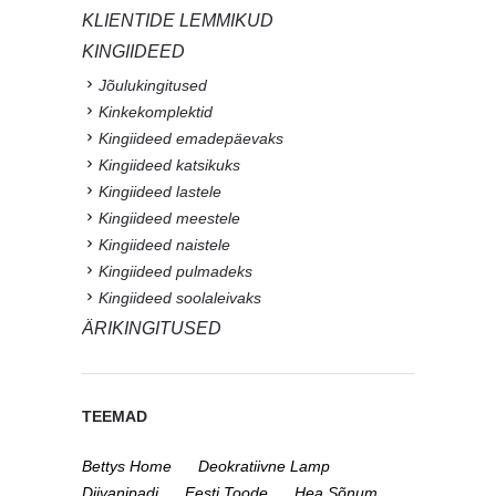
KLIENTIDE LEMMIKUD
KINGIIDEED
Jõulukingitused
Kinkekomplektid
Kingiideed emadepäevaks
Kingiideed katsikuks
Kingiideed lastele
Kingiideed meestele
Kingiideed naistele
Kingiideed pulmadeks
Kingiideed soolaleivaks
ÄRIKINGITUSED
TEEMAD
Bettys Home
Deokratiivne Lamp
Diivanipadi
Eesti Toode
Hea Sõnum