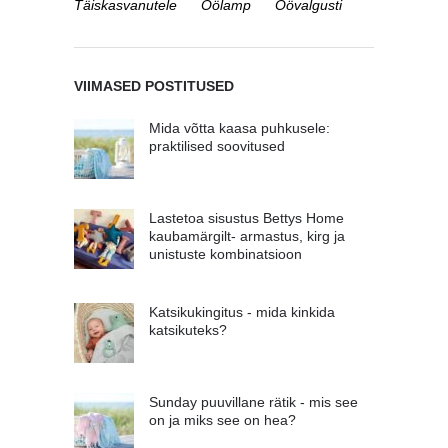
Täiskasvanutele
Öölamp
Öövalgusti
VIIMASED POSTITUSED
Mida võtta kaasa puhkusele:
praktilised soovitused
Lastetoa sisustus Bettys Home
kaubamärgilt- armastus, kirg ja
unistuste kombinatsioon
Katsikukingitus - mida kinkida
katsikuteks?
Sunday puuvillane rätik - mis see
on ja miks see on hea?