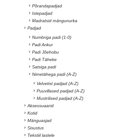
Põrandapadjad
Istepadjad
Madratsid mängunurka
Padjad
Numbriga padi (1-0)
Padi Ankur
Padi Jõehobu
Padi Täheke
Satsiga padi
Nimetähega padi (A-Z)
Velvetist padjad (A-Z)
Puuvillased padjad (A-Z)
Mustrilised padjad (A-Z)
Aksessuaarid
Kotid
Mänguasjad
Sisustus
Tekstiil lastele