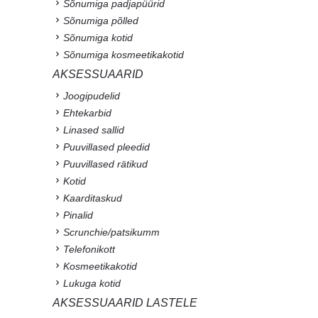
Sõnumiga padjapüürid
Sõnumiga põlled
Sõnumiga kotid
Sõnumiga kosmeetikakotid
AKSESSUAARID
Joogipudelid
Ehtekarbid
Linased sallid
Puuvillased pleedid
Puuvillased rätikud
Kotid
Kaarditaskud
Pinalid
Scrunchie/patsikumm
Telefonikott
Kosmeetikakotid
Lukuga kotid
AKSESSUAARID LASTELE