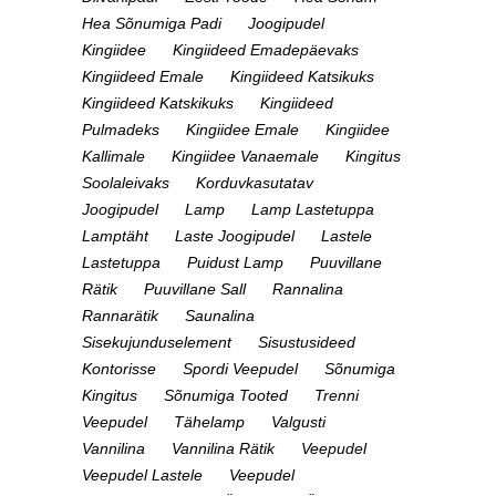
Hea Sõnumiga Padi
Joogipudel
Kingiidee
Kingiideed Emadepäevaks
Kingiideed Emale
Kingiideed Katsikuks
Kingiideed Katskikuks
Kingiideed
Pulmadeks
Kingiidee Emale
Kingiidee
Kallimale
Kingiidee Vanaemale
Kingitus
Soolaleivaks
Korduvkasutatav
Joogipudel
Lamp
Lamp Lastetuppa
Lamptäht
Laste Joogipudel
Lastele
Lastetuppa
Puidust Lamp
Puuvillane
Rätik
Puuvillane Sall
Rannalina
Rannarätik
Saunalina
Sisekujunduselement
Sisustusideed
Kontorisse
Spordi Veepudel
Sõnumiga
Kingitus
Sõnumiga Tooted
Trenni
Veepudel
Tähelamp
Valgusti
Vannilina
Vannilina Rätik
Veepudel
Veepudel Lastele
Veepudel