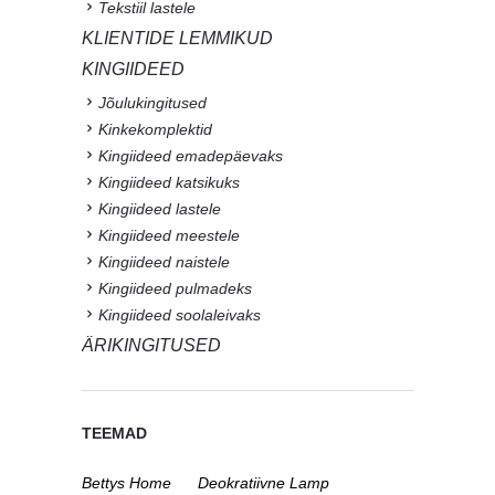
Tekstiil lastele
KLIENTIDE LEMMIKUD
KINGIIDEED
Jõulukingitused
Kinkekomplektid
Kingiideed emadepäevaks
Kingiideed katsikuks
Kingiideed lastele
Kingiideed meestele
Kingiideed naistele
Kingiideed pulmadeks
Kingiideed soolaleivaks
ÄRIKINGITUSED
TEEMAD
Bettys Home
Deokratiivne Lamp