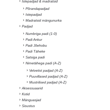
Istepadjad & madratsid
Põrandapadjad
Istepadjad
Madratsid mängunurka
Padjad
Numbriga padi (1-0)
Padi Ankur
Padi Jõehobu
Padi Täheke
Satsiga padi
Nimetähega padi (A-Z)
Velvetist padjad (A-Z)
Puuvillased padjad (A-Z)
Mustrilised padjad (A-Z)
Aksessuaarid
Kotid
Mänguasjad
Sisustus