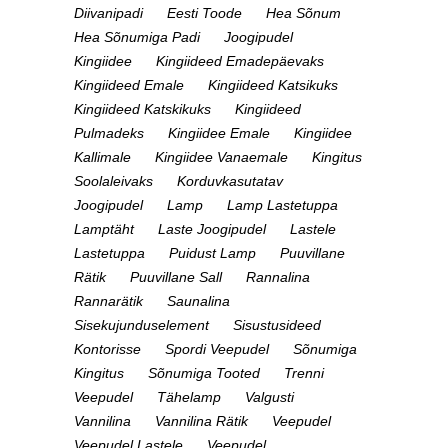
Diivanipadi
Eesti Toode
Hea Sõnum
Hea Sõnumiga Padi
Joogipudel
Kingiidee
Kingiideed Emadepäevaks
Kingiideed Emale
Kingiideed Katsikuks
Kingiideed Katskikuks
Kingiideed
Pulmadeks
Kingiidee Emale
Kingiidee
Kallimale
Kingiidee Vanaemale
Kingitus
Soolaleivaks
Korduvkasutatav
Joogipudel
Lamp
Lamp Lastetuppa
Lamptäht
Laste Joogipudel
Lastele
Lastetuppa
Puidust Lamp
Puuvillane
Rätik
Puuvillane Sall
Rannalina
Rannarätik
Saunalina
Sisekujunduselement
Sisustusideed
Kontorisse
Spordi Veepudel
Sõnumiga
Kingitus
Sõnumiga Tooted
Trenni
Veepudel
Tähelamp
Valgusti
Vannilina
Vannilina Rätik
Veepudel
Veepudel Lastele
Veepudel