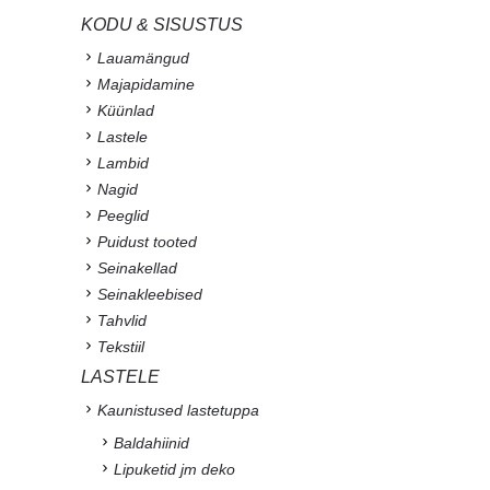
KODU & SISUSTUS
Lauamängud
Majapidamine
Küünlad
Lastele
Lambid
Nagid
Peeglid
Puidust tooted
Seinakellad
Seinakleebised
Tahvlid
Tekstiil
LASTELE
Kaunistused lastetuppa
Baldahiinid
Lipuketid jm deko