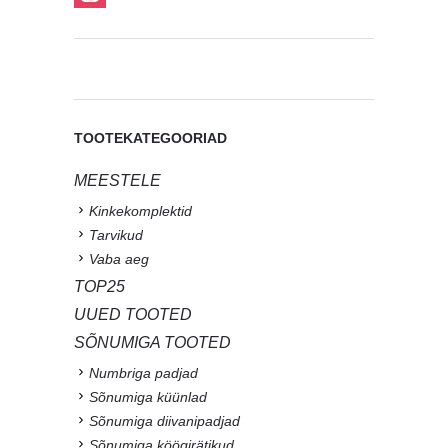
TOOTEKATEGOORIAD
MEESTELE
Kinkekomplektid
Tarvikud
Vaba aeg
TOP25
UUED TOOTED
SÕNUMIGA TOOTED
Numbriga padjad
Sõnumiga küünlad
Sõnumiga diivanipadjad
Sõnumiga köögirätikud