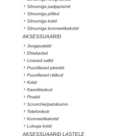
Sõnumiga padjapüürid
Sõnumiga põlled
Sõnumiga kotid
Sõnumiga kosmeetikakotid
AKSESSUAARID
Joogipudelid
Ehtekarbid
Linased sallid
Puuvillased pleedid
Puuvillased rätikud
Kotid
Kaarditaskud
Pinalid
Scrunchie/patsikumm
Telefonikott
Kosmeetikakotid
Lukuga kotid
AKSESSUAARID LASTELE