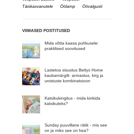
Täiskasvanutele
Öölamp
Öövalgusti
VIIMASED POSTITUSED
Mida võtta kaasa puhkusele:
praktilised soovitused
Lastetoa sisustus Bettys Home
kaubamärgilt- armastus, kirg ja
unistuste kombinatsioon
Katsikukingitus - mida kinkida
katsikuteks?
Sunday puuvillane rätik - mis see
on ja miks see on hea?