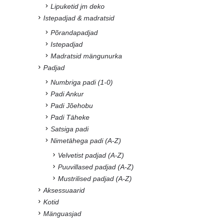
Lipuketid jm deko
Istepadjad & madratsid
Põrandapadjad
Istepadjad
Madratsid mängunurka
Padjad
Numbriga padi (1-0)
Padi Ankur
Padi Jõehobu
Padi Täheke
Satsiga padi
Nimetähega padi (A-Z)
Velvetist padjad (A-Z)
Puuvillased padjad (A-Z)
Mustrilised padjad (A-Z)
Aksessuaarid
Kotid
Mänguasjad