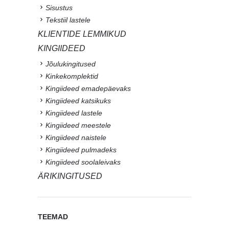
Sisustus
Tekstiil lastele
KLIENTIDE LEMMIKUD
KINGIIDEED
Jõulukingitused
Kinkekomplektid
Kingiideed emadepäevaks
Kingiideed katsikuks
Kingiideed lastele
Kingiideed meestele
Kingiideed naistele
Kingiideed pulmadeks
Kingiideed soolaleivaks
ÄRIKINGITUSED
TEEMAD