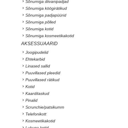
Sõnumiga diivanipadjad
Sõnumiga köögirätikud
Sõnumiga padjapüürid
Sõnumiga põlled
Sõnumiga kotid
Sõnumiga kosmeetikakotid
AKSESSUAARID
Joogipudelid
Ehtekarbid
Linased sallid
Puuvillased pleedid
Puuvillased rätikud
Kotid
Kaarditaskud
Pinalid
Scrunchie/patsikumm
Telefonikott
Kosmeetikakotid
Lukuga kotid