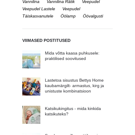
Vannilina
Vannilina Rätik
Veepudel
Veepudel Lastele
Veepudel
Täiskasvanutele
Öölamp
Öövalgusti
VIIMASED POSTITUSED
Mida võtta kaasa puhkusele:
praktilised soovitused
Lastetoa sisustus Bettys Home
kaubamärgilt- armastus, kirg ja
unistuste kombinatsioon
Katsikukingitus - mida kinkida
katsikuteks?