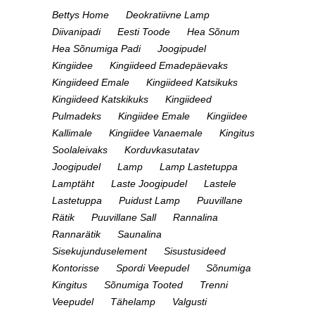
Bettys Home
Deokratiivne Lamp
Diivanipadi
Eesti Toode
Hea Sõnum
Hea Sõnumiga Padi
Joogipudel
Kingiidee
Kingiideed Emadepäevaks
Kingiideed Emale
Kingiideed Katsikuks
Kingiideed Katskikuks
Kingiideed
Pulmadeks
Kingiidee Emale
Kingiidee
Kallimale
Kingiidee Vanaemale
Kingitus
Soolaleivaks
Korduvkasutatav
Joogipudel
Lamp
Lamp Lastetuppa
Lamptäht
Laste Joogipudel
Lastele
Lastetuppa
Puidust Lamp
Puuvillane
Rätik
Puuvillane Sall
Rannalina
Rannarätik
Saunalina
Sisekujunduselement
Sisustusideed
Kontorisse
Spordi Veepudel
Sõnumiga
Kingitus
Sõnumiga Tooted
Trenni
Veepudel
Tähelamp
Valgusti