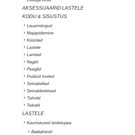
AKSESSUAARID LASTELE
KODU & SISUSTUS
Lauamängud
Majapidamine
Küünlad
Lastele
Lambid
Nagid
Peeglid
Puidust tooted
Seinakellad
Seinakleebised
Tahvlid
Tekstiil
LASTELE
Kaunistused lastetuppa
Baldahiinid