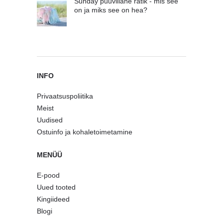
Sunday puuvillane rätik - mis see
on ja miks see on hea?
INFO
Privaatsuspoliitika
Meist
Uudised
Ostuinfo ja kohaletoimetamine
MENÜÜ
E-pood
Uued tooted
Kingiideed
Blogi