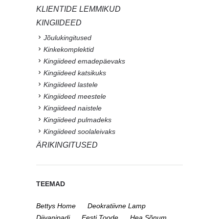
KLIENTIDE LEMMIKUD
KINGIIDEED
Jõulukingitused
Kinkekomplektid
Kingiideed emadepäevaks
Kingiideed katsikuks
Kingiideed lastele
Kingiideed meestele
Kingiideed naistele
Kingiideed pulmadeks
Kingiideed soolaleivaks
ÄRIKINGITUSED
TEEMAD
Bettys Home
Deokratiivne Lamp
Diivanipadi
Eesti Toode
Hea Sõnum