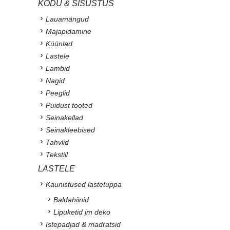
KODU & SISUSTUS
Lauamängud
Majapidamine
Küünlad
Lastele
Lambid
Nagid
Peeglid
Puidust tooted
Seinakellad
Seinakleebised
Tahvlid
Tekstiil
LASTELE
Kaunistused lastetuppa
Baldahiinid
Lipuketid jm deko
Istepadjad & madratsid