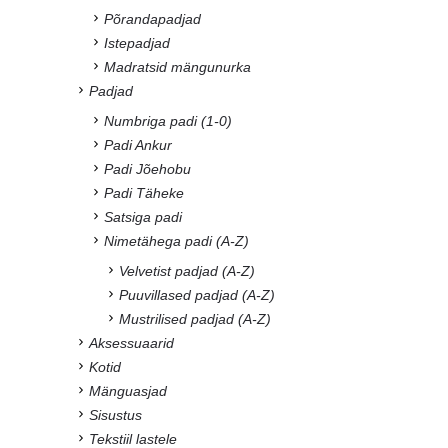
Põrandapadjad
Istepadjad
Madratsid mängunurka
Padjad
Numbriga padi (1-0)
Padi Ankur
Padi Jõehobu
Padi Täheke
Satsiga padi
Nimetähega padi (A-Z)
Velvetist padjad (A-Z)
Puuvillased padjad (A-Z)
Mustrilised padjad (A-Z)
Aksessuaarid
Kotid
Mänguasjad
Sisustus
Tekstiil lastele