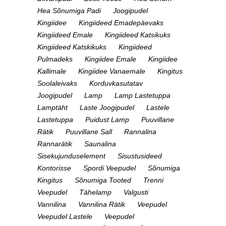
Hea Sõnumiga Padi
Joogipudel
Kingiidee
Kingiideed Emadepäevaks
Kingiideed Emale
Kingiideed Katsikuks
Kingiideed Katskikuks
Kingiideed
Pulmadeks
Kingiidee Emale
Kingiidee
Kallimale
Kingiidee Vanaemale
Kingitus
Soolaleivaks
Korduvkasutatav
Joogipudel
Lamp
Lamp Lastetuppa
Lamptäht
Laste Joogipudel
Lastele
Lastetuppa
Puidust Lamp
Puuvillane
Rätik
Puuvillane Sall
Rannalina
Rannarätik
Saunalina
Sisekujunduselement
Sisustusideed
Kontorisse
Spordi Veepudel
Sõnumiga
Kingitus
Sõnumiga Tooted
Trenni
Veepudel
Tähelamp
Valgusti
Vannilina
Vannilina Rätik
Veepudel
Veepudel Lastele
Veepudel