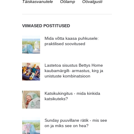
Täiskasvanutele
Öölamp
Öövalgusti
VIIMASED POSTITUSED
Mida võtta kaasa puhkusele:
praktilised soovitused
Lastetoa sisustus Bettys Home
kaubamärgilt- armastus, kirg ja
unistuste kombinatsioon
Katsikukingitus - mida kinkida
katsikuteks?
Sunday puuvillane rätik - mis see
on ja miks see on hea?