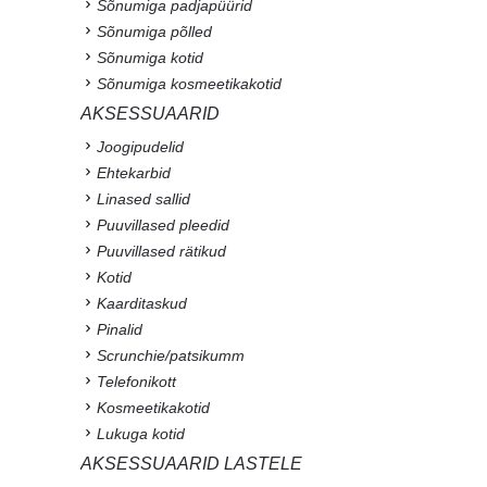
Sõnumiga padjapüürid
Sõnumiga põlled
Sõnumiga kotid
Sõnumiga kosmeetikakotid
AKSESSUAARID
Joogipudelid
Ehtekarbid
Linased sallid
Puuvillased pleedid
Puuvillased rätikud
Kotid
Kaarditaskud
Pinalid
Scrunchie/patsikumm
Telefonikott
Kosmeetikakotid
Lukuga kotid
AKSESSUAARID LASTELE