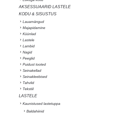
AKSESSUAARID LASTELE
KODU & SISUSTUS
Lauamängud
Majapidamine
Küünlad
Lastele
Lambid
Nagid
Peeglid
Puidust tooted
Seinakellad
Seinakleebised
Tahvlid
Tekstiil
LASTELE
Kaunistused lastetuppa
Baldahiinid