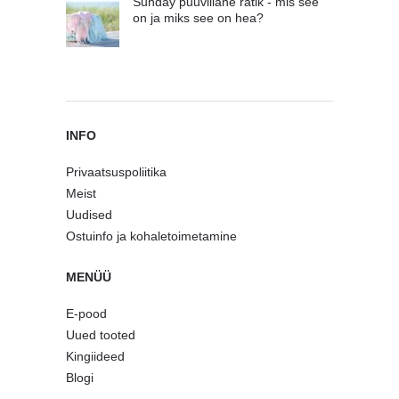
Sunday puuvillane rätik - mis see
on ja miks see on hea?
INFO
Privaatsuspoliitika
Meist
Uudised
Ostuinfo ja kohaletoimetamine
MENÜÜ
E-pood
Uued tooted
Kingiideed
Blogi