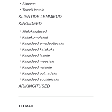
Sisustus
Tekstiil lastele
KLIENTIDE LEMMIKUD
KINGIIDEED
Jõulukingitused
Kinkekomplektid
Kingiideed emadepäevaks
Kingiideed katsikuks
Kingiideed lastele
Kingiideed meestele
Kingiideed naistele
Kingiideed pulmadeks
Kingiideed soolaleivaks
ÄRIKINGITUSED
TEEMAD