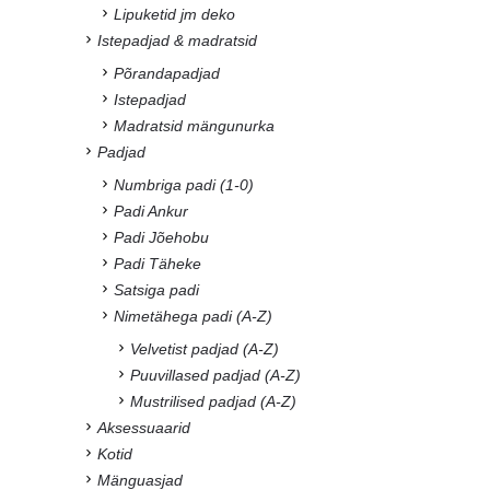
Lipuketid jm deko
Istepadjad & madratsid
Põrandapadjad
Istepadjad
Madratsid mängunurka
Padjad
Numbriga padi (1-0)
Padi Ankur
Padi Jõehobu
Padi Täheke
Satsiga padi
Nimetähega padi (A-Z)
Velvetist padjad (A-Z)
Puuvillased padjad (A-Z)
Mustrilised padjad (A-Z)
Aksessuaarid
Kotid
Mänguasjad