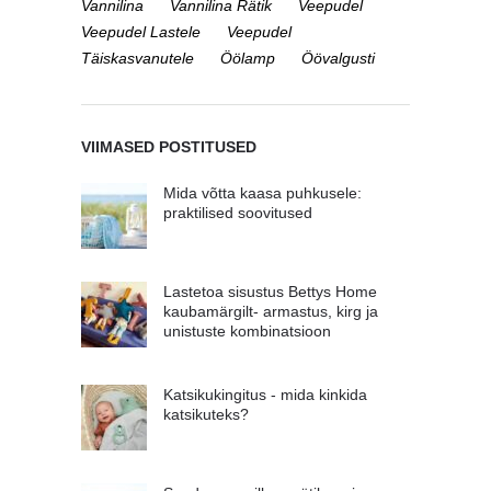
Vannilina
Vannilina Rätik
Veepudel
Veepudel Lastele
Veepudel
Täiskasvanutele
Öölamp
Öövalgusti
VIIMASED POSTITUSED
Mida võtta kaasa puhkusele:
praktilised soovitused
Lastetoa sisustus Bettys Home
kaubamärgilt- armastus, kirg ja
unistuste kombinatsioon
Katsikukingitus - mida kinkida
katsikuteks?