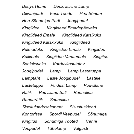
Bettys Home
Deokratiivne Lamp
Diivanipadi
Eesti Toode
Hea Sõnum
Hea Sõnumiga Padi
Joogipudel
Kingiidee
Kingiideed Emadepäevaks
Kingiideed Emale
Kingiideed Katsikuks
Kingiideed Katskikuks
Kingiideed
Pulmadeks
Kingiidee Emale
Kingiidee
Kallimale
Kingiidee Vanaemale
Kingitus
Soolaleivaks
Korduvkasutatav
Joogipudel
Lamp
Lamp Lastetuppa
Lamptäht
Laste Joogipudel
Lastele
Lastetuppa
Puidust Lamp
Puuvillane
Rätik
Puuvillane Sall
Rannalina
Rannarätik
Saunalina
Sisekujunduselement
Sisustusideed
Kontorisse
Spordi Veepudel
Sõnumiga
Kingitus
Sõnumiga Tooted
Trenni
Veepudel
Tähelamp
Valgusti