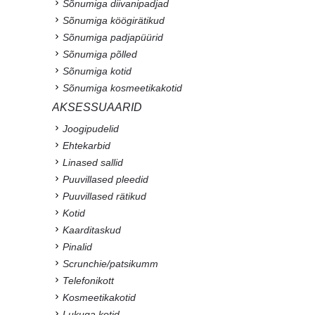
Sõnumiga diivanipadjad
Sõnumiga köögirätikud
Sõnumiga padjapüürid
Sõnumiga põlled
Sõnumiga kotid
Sõnumiga kosmeetikakotid
AKSESSUAARID
Joogipudelid
Ehtekarbid
Linased sallid
Puuvillased pleedid
Puuvillased rätikud
Kotid
Kaarditaskud
Pinalid
Scrunchie/patsikumm
Telefonikott
Kosmeetikakotid
Lukuga kotid