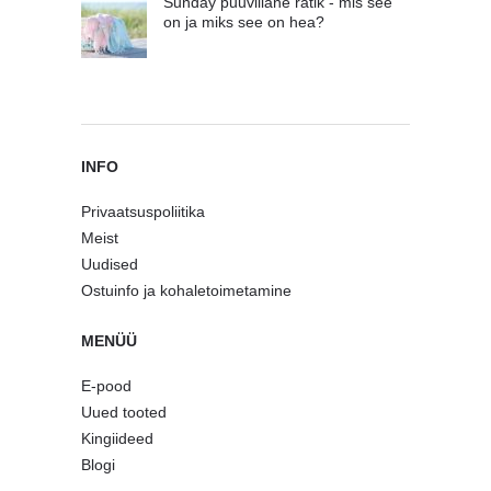
Sunday puuvillane rätik - mis see
on ja miks see on hea?
INFO
Privaatsuspoliitika
Meist
Uudised
Ostuinfo ja kohaletoimetamine
MENÜÜ
E-pood
Uued tooted
Kingiideed
Blogi