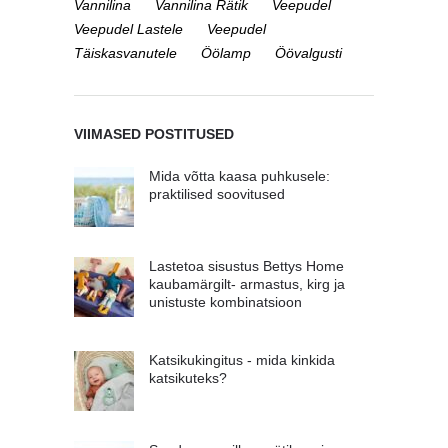
Vannilina
Vannilina Rätik
Veepudel
Veepudel Lastele
Veepudel
Täiskasvanutele
Öölamp
Öövalgusti
VIIMASED POSTITUSED
Mida võtta kaasa puhkusele:
praktilised soovitused
Lastetoa sisustus Bettys Home
kaubamärgilt- armastus, kirg ja
unistuste kombinatsioon
Katsikukingitus - mida kinkida
katsikuteks?