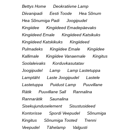
Bettys Home
Deokratiivne Lamp
Diivanipadi
Eesti Toode
Hea Sõnum
Hea Sõnumiga Padi
Joogipudel
Kingiidee
Kingiideed Emadepäevaks
Kingiideed Emale
Kingiideed Katsikuks
Kingiideed Katskikuks
Kingiideed
Pulmadeks
Kingiidee Emale
Kingiidee
Kallimale
Kingiidee Vanaemale
Kingitus
Soolaleivaks
Korduvkasutatav
Joogipudel
Lamp
Lamp Lastetuppa
Lamptäht
Laste Joogipudel
Lastele
Lastetuppa
Puidust Lamp
Puuvillane
Rätik
Puuvillane Sall
Rannalina
Rannarätik
Saunalina
Sisekujunduselement
Sisustusideed
Kontorisse
Spordi Veepudel
Sõnumiga
Kingitus
Sõnumiga Tooted
Trenni
Veepudel
Tähelamp
Valgusti