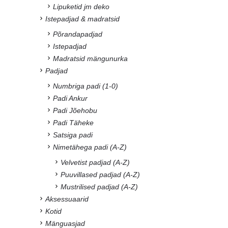
Lipuketid jm deko
Istepadjad & madratsid
Põrandapadjad
Istepadjad
Madratsid mängunurka
Padjad
Numbriga padi (1-0)
Padi Ankur
Padi Jõehobu
Padi Täheke
Satsiga padi
Nimetähega padi (A-Z)
Velvetist padjad (A-Z)
Puuvillased padjad (A-Z)
Mustrilised padjad (A-Z)
Aksessuaarid
Kotid
Mänguasjad