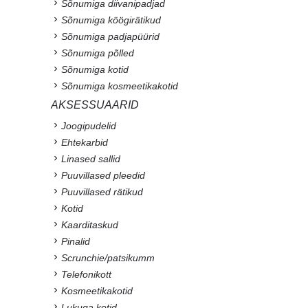
Sõnumiga diivanipadjad
Sõnumiga köögirätikud
Sõnumiga padjapüürid
Sõnumiga põlled
Sõnumiga kotid
Sõnumiga kosmeetikakotid
AKSESSUAARID
Joogipudelid
Ehtekarbid
Linased sallid
Puuvillased pleedid
Puuvillased rätikud
Kotid
Kaarditaskud
Pinalid
Scrunchie/patsikumm
Telefonikott
Kosmeetikakotid
Lukuga kotid