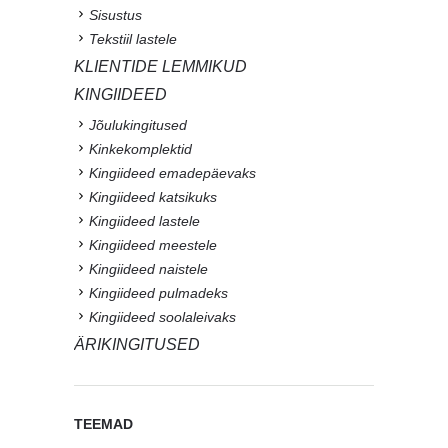
Sisustus
Tekstiil lastele
KLIENTIDE LEMMIKUD
KINGIIDEED
Jõulukingitused
Kinkekomplektid
Kingiideed emadepäevaks
Kingiideed katsikuks
Kingiideed lastele
Kingiideed meestele
Kingiideed naistele
Kingiideed pulmadeks
Kingiideed soolaleivaks
ÄRIKINGITUSED
TEEMAD