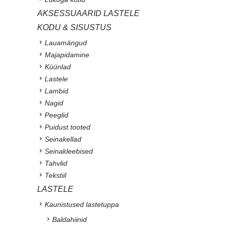
AKSESSUAARID LASTELE
KODU & SISUSTUS
Lauamängud
Majapidamine
Küünlad
Lastele
Lambid
Nagid
Peeglid
Puidust tooted
Seinakellad
Seinakleebised
Tahvlid
Tekstiil
LASTELE
Kaunistused lastetuppa
Baldahiinid