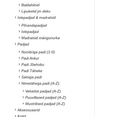
Baldahiinid
Lipuketid jm deko
Istepadjad & madratsid
Põrandapadjad
Istepadjad
Madratsid mängunurka
Padjad
Numbriga padi (1-0)
Padi Ankur
Padi Jõehobu
Padi Täheke
Satsiga padi
Nimetähega padi (A-Z)
Velvetist padjad (A-Z)
Puuvillased padjad (A-Z)
Mustrilised padjad (A-Z)
Aksessuaarid
Kotid