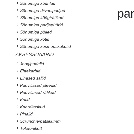
Sõnumiga küünlad
pan
Sõnumiga diivanipadjad
Sõnumiga köögirätikud
Sõnumiga padjapüürid
Sõnumiga põlled
Sõnumiga kotid
Sõnumiga kosmeetikakotid
AKSESSUAARID
Joogipudelid
Ehtekarbid
Linased sallid
Puuvillased pleedid
Puuvillased rätikud
Kotid
Kaarditaskud
Pinalid
Scrunchie/patsikumm
Telefonikott