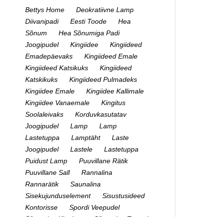
Bettys Home
Deokratiivne Lamp
Diivanipadi
Eesti Toode
Hea
Sõnum
Hea Sõnumiga Padi
Joogipudel
Kingiidee
Kingiideed
Emadepäevaks
Kingiideed Emale
Kingiideed Katsikuks
Kingiideed
Katskikuks
Kingiideed Pulmadeks
Kingiidee Emale
Kingiidee Kallimale
Kingiidee Vanaemale
Kingitus
Soolaleivaks
Korduvkasutatav
Joogipudel
Lamp
Lamp
Lastetuppa
Lamptäht
Laste
Joogipudel
Lastele
Lastetuppa
Puidust Lamp
Puuvillane Rätik
Puuvillane Sall
Rannalina
Rannarätik
Saunalina
Sisekujunduselement
Sisustusideed
Kontorisse
Spordi Veepudel