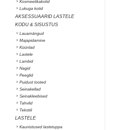
Kosmeetikakotid
Lukuga kotid
AKSESSUAARID LASTELE
KODU & SISUSTUS
Lauamängud
Majapidamine
Küünlad
Lastele
Lambid
Nagid
Peeglid
Puidust tooted
Seinakellad
Seinakleebised
Tahvlid
Tekstiil
LASTELE
Kaunistused lastetuppa