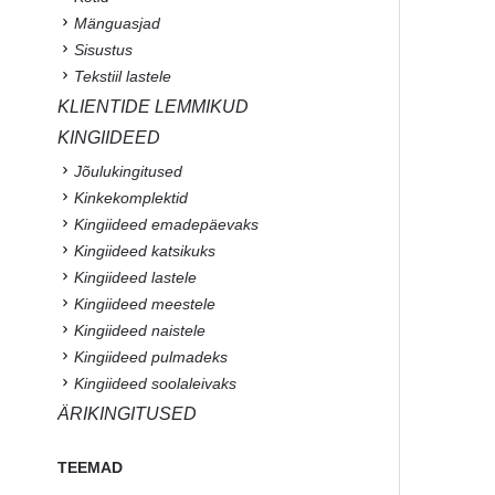
Mänguasjad
Sisustus
Tekstiil lastele
KLIENTIDE LEMMIKUD
KINGIIDEED
Jõulukingitused
Kinkekomplektid
Kingiideed emadepäevaks
Kingiideed katsikuks
Kingiideed lastele
Kingiideed meestele
Kingiideed naistele
Kingiideed pulmadeks
Kingiideed soolaleivaks
ÄRIKINGITUSED
TEEMAD