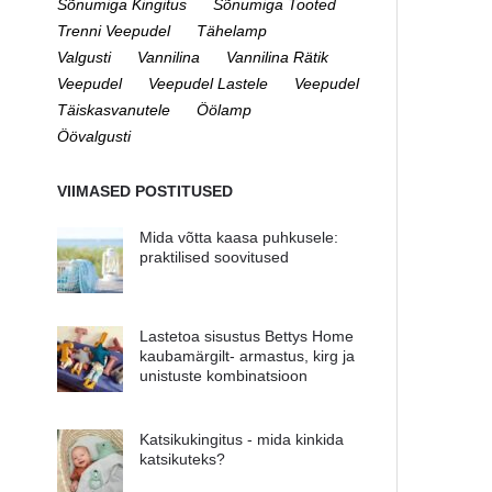
Sõnumiga Kingitus
Sõnumiga Tooted
Trenni Veepudel
Tähelamp
Valgusti
Vannilina
Vannilina Rätik
Veepudel
Veepudel Lastele
Veepudel
Täiskasvanutele
Öölamp
Öövalgusti
VIIMASED POSTITUSED
Mida võtta kaasa puhkusele:
praktilised soovitused
Lastetoa sisustus Bettys Home
kaubamärgilt- armastus, kirg ja
unistuste kombinatsioon
Katsikukingitus - mida kinkida
katsikuteks?