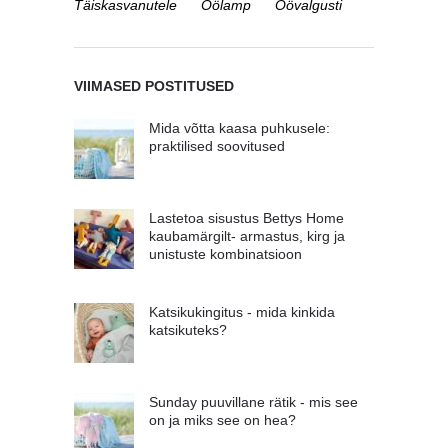
Täiskasvanutele
Öölamp
Öövalgusti
VIIMASED POSTITUSED
Mida võtta kaasa puhkusele:
praktilised soovitused
Lastetoa sisustus Bettys Home
kaubamärgilt- armastus, kirg ja
unistuste kombinatsioon
Katsikukingitus - mida kinkida
katsikuteks?
Sunday puuvillane rätik - mis see
on ja miks see on hea?