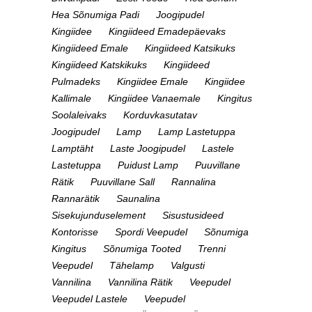
Hea Sõnumiga Padi
Joogipudel
Kingiidee
Kingiideed Emadepäevaks
Kingiideed Emale
Kingiideed Katsikuks
Kingiideed Katskikuks
Kingiideed
Pulmadeks
Kingiidee Emale
Kingiidee
Kallimale
Kingiidee Vanaemale
Kingitus
Soolaleivaks
Korduvkasutatav
Joogipudel
Lamp
Lamp Lastetuppa
Lamptäht
Laste Joogipudel
Lastele
Lastetuppa
Puidust Lamp
Puuvillane
Rätik
Puuvillane Sall
Rannalina
Rannarätik
Saunalina
Sisekujunduselement
Sisustusideed
Kontorisse
Spordi Veepudel
Sõnumiga
Kingitus
Sõnumiga Tooted
Trenni
Veepudel
Tähelamp
Valgusti
Vannilina
Vannilina Rätik
Veepudel
Veepudel Lastele
Veepudel