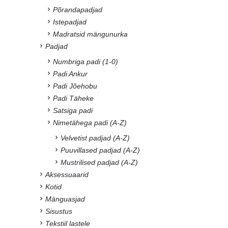
Põrandapadjad
Istepadjad
Madratsid mängunurka
Padjad
Numbriga padi (1-0)
Padi Ankur
Padi Jõehobu
Padi Täheke
Satsiga padi
Nimetähega padi (A-Z)
Velvetist padjad (A-Z)
Puuvillased padjad (A-Z)
Mustrilised padjad (A-Z)
Aksessuaarid
Kotid
Mänguasjad
Sisustus
Tekstiil lastele