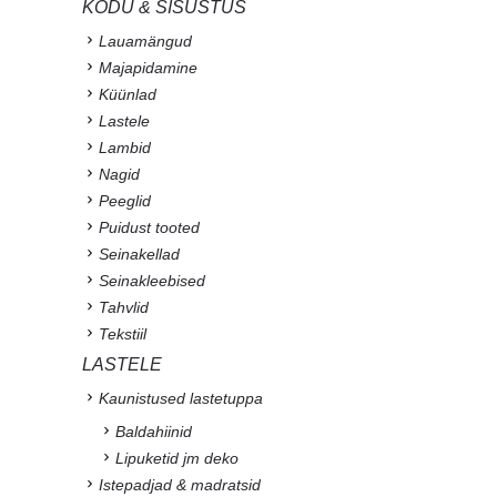
KODU & SISUSTUS
Lauamängud
Majapidamine
Küünlad
Lastele
Lambid
Nagid
Peeglid
Puidust tooted
Seinakellad
Seinakleebised
Tahvlid
Tekstiil
LASTELE
Kaunistused lastetuppa
Baldahiinid
Lipuketid jm deko
Istepadjad & madratsid