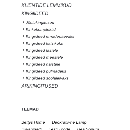
KLIENTIDE LEMMIKUD
KINGIIDEED
Jõulukingitused
Kinkekomplektid
Kingiideed emadepäevaks
Kingiideed katsikuks
Kingiideed lastele
Kingiideed meestele
Kingiideed naistele
Kingiideed pulmadeks
Kingiideed soolaleivaks
ÄRIKINGITUSED
TEEMAD
Bettys Home
Deokratiivne Lamp
Diivanipadi
Eesti Toode
Hea Sõnum