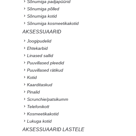
Sõnumiga padjapüürid
Sõnumiga põlled
Sõnumiga kotid
Sõnumiga kosmeetikakotid
AKSESSUAARID
Joogipudelid
Ehtekarbid
Linased sallid
Puuvillased pleedid
Puuvillased rätikud
Kotid
Kaarditaskud
Pinalid
Scrunchie/patsikumm
Telefonikott
Kosmeetikakotid
Lukuga kotid
AKSESSUAARID LASTELE