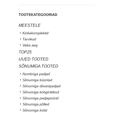
TOOTEKATEGOORIAD
MEESTELE
Kinkekomplektid
Tarvikud
Vaba aeg
TOP25
UUED TOOTED
SÕNUMIGA TOOTED
Numbriga padjad
Sõnumiga küünlad
Sõnumiga diivanipadjad
Sõnumiga köögirätikud
Sõnumiga padjapüürid
Sõnumiga põlled
Sõnumiga kotid