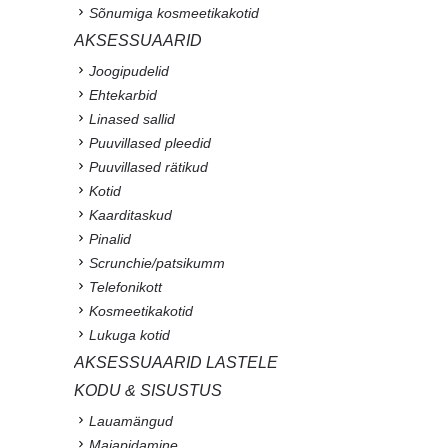
Sõnumiga kosmeetikakotid
AKSESSUAARID
Joogipudelid
Ehtekarbid
Linased sallid
Puuvillased pleedid
Puuvillased rätikud
Kotid
Kaarditaskud
Pinalid
Scrunchie/patsikumm
Telefonikott
Kosmeetikakotid
Lukuga kotid
AKSESSUAARID LASTELE
KODU & SISUSTUS
Lauamängud
Majapidamine