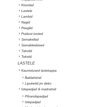
Küünlad
Lastele
Lambid
Nagid
Peeglid
Puidust tooted
Seinakellad
Seinakleebised
Tahvlid
Tekstiil
LASTELE
Kaunistused lastetuppa
Baldahiinid
Lipuketid jm deko
Istepadjad & madratsid
Põrandapadjad
Istepadjad