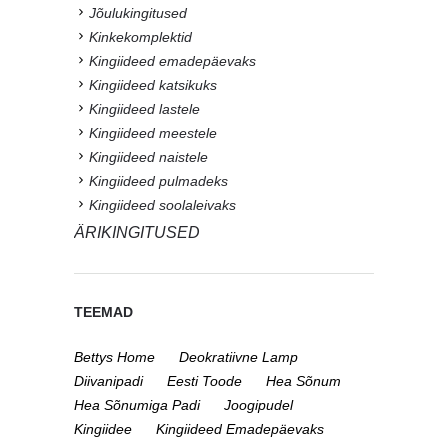
Jõulukingitused
Kinkekomplektid
Kingiideed emadepäevaks
Kingiideed katsikuks
Kingiideed lastele
Kingiideed meestele
Kingiideed naistele
Kingiideed pulmadeks
Kingiideed soolaleivaks
ÄRIKINGITUSED
TEEMAD
Bettys Home
Deokratiivne Lamp
Diivanipadi
Eesti Toode
Hea Sõnum
Hea Sõnumiga Padi
Joogipudel
Kingiidee
Kingiideed Emadepäevaks