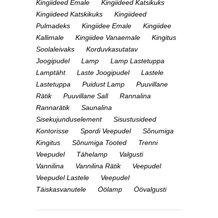
Kingiideed Emale
Kingiideed Katsikuks
Kingiideed Katskikuks
Kingiideed
Pulmadeks
Kingiidee Emale
Kingiidee
Kallimale
Kingiidee Vanaemale
Kingitus
Soolaleivaks
Korduvkasutatav
Joogipudel
Lamp
Lamp Lastetuppa
Lamptäht
Laste Joogipudel
Lastele
Lastetuppa
Puidust Lamp
Puuvillane
Rätik
Puuvillane Sall
Rannalina
Rannarätik
Saunalina
Sisekujunduselement
Sisustusideed
Kontorisse
Spordi Veepudel
Sõnumiga
Kingitus
Sõnumiga Tooted
Trenni
Veepudel
Tähelamp
Valgusti
Vannilina
Vannilina Rätik
Veepudel
Veepudel Lastele
Veepudel
Täiskasvanutele
Öölamp
Öövalgusti