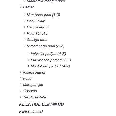
Madratsid mängunurka
Padjad
Numbriga padi (1-0)
Padi Ankur
Padi Jõehobu
Padi Täheke
Satsiga padi
Nimetähega padi (A-Z)
Velvetist padjad (A-Z)
Puuvillased padjad (A-Z)
Mustrilised padjad (A-Z)
Aksessuaarid
Kotid
Mänguasjad
Sisustus
Tekstiil lastele
KLIENTIDE LEMMIKUD
KINGIIDEED