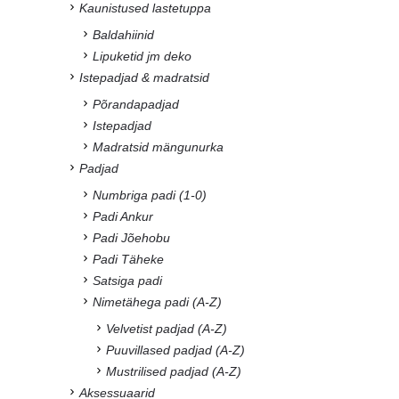
Kaunistused lastetuppa
Baldahiinid
Lipuketid jm deko
Istepadjad & madratsid
Põrandapadjad
Istepadjad
Madratsid mängunurka
Padjad
Numbriga padi (1-0)
Padi Ankur
Padi Jõehobu
Padi Täheke
Satsiga padi
Nimetähega padi (A-Z)
Velvetist padjad (A-Z)
Puuvillased padjad (A-Z)
Mustrilised padjad (A-Z)
Aksessuaarid