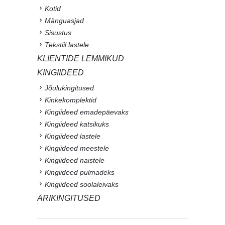
Kotid
Mänguasjad
Sisustus
Tekstiil lastele
KLIENTIDE LEMMIKUD
KINGIIDEED
Jõulukingitused
Kinkekomplektid
Kingiideed emadepäevaks
Kingiideed katsikuks
Kingiideed lastele
Kingiideed meestele
Kingiideed naistele
Kingiideed pulmadeks
Kingiideed soolaleivaks
ÄRIKINGITUSED