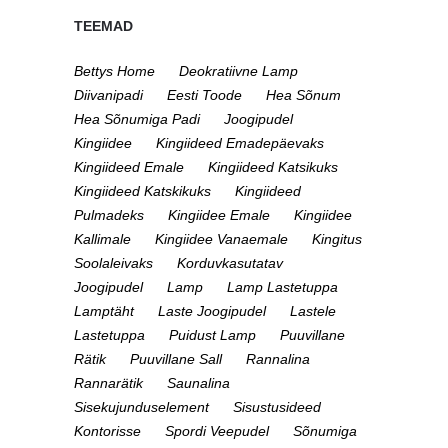
TEEMAD
Bettys Home
Deokratiivne Lamp
Diivanipadi
Eesti Toode
Hea Sõnum
Hea Sõnumiga Padi
Joogipudel
Kingiidee
Kingiideed Emadepäevaks
Kingiideed Emale
Kingiideed Katsikuks
Kingiideed Katskikuks
Kingiideed
Pulmadeks
Kingiidee Emale
Kingiidee
Kallimale
Kingiidee Vanaemale
Kingitus
Soolaleivaks
Korduvkasutatav
Joogipudel
Lamp
Lamp Lastetuppa
Lamptäht
Laste Joogipudel
Lastele
Lastetuppa
Puidust Lamp
Puuvillane
Rätik
Puuvillane Sall
Rannalina
Rannarätik
Saunalina
Sisekujunduselement
Sisustusideed
Kontorisse
Spordi Veepudel
Sõnumiga