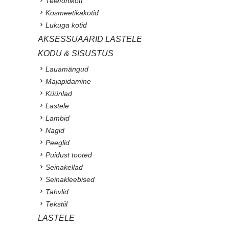
Telefonikott
Kosmeetikakotid
Lukuga kotid
AKSESSUAARID LASTELE
KODU & SISUSTUS
Lauamängud
Majapidamine
Küünlad
Lastele
Lambid
Nagid
Peeglid
Puidust tooted
Seinakellad
Seinakleebised
Tahvlid
Tekstiil
LASTELE