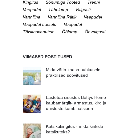
Kingitus
Sõnumiga Tooted
Trenni
Veepudel
Tähelamp
Valgusti
Vannilina
Vannilina Rätik
Veepudel
Veepudel Lastele
Veepudel
Täiskasvanutele
Öölamp
Öövalgusti
VIIMASED POSTITUSED
Mida võtta kaasa puhkusele:
praktilised soovitused
Lastetoa sisustus Bettys Home
kaubamärgilt- armastus, kirg ja
unistuste kombinatsioon
Katsikukingitus - mida kinkida
katsikuteks?