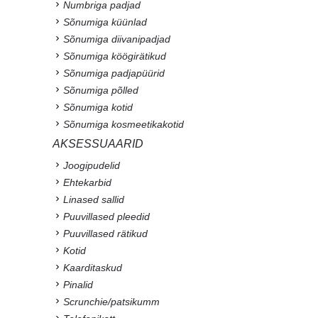
Numbriga padjad
Sõnumiga küünlad
Sõnumiga diivanipadjad
Sõnumiga köögirätikud
Sõnumiga padjapüürid
Sõnumiga põlled
Sõnumiga kotid
Sõnumiga kosmeetikakotid
AKSESSUAARID
Joogipudelid
Ehtekarbid
Linased sallid
Puuvillased pleedid
Puuvillased rätikud
Kotid
Kaarditaskud
Pinalid
Scrunchie/patsikumm